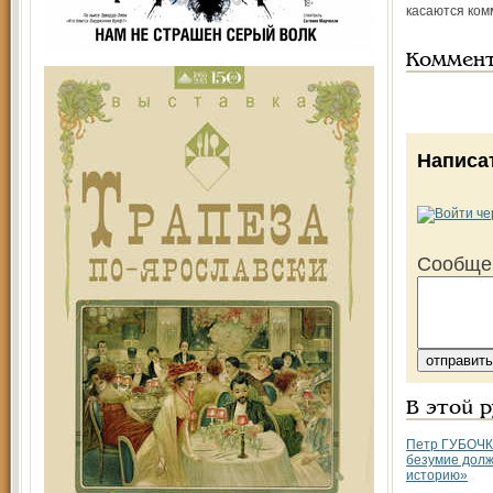
касаются ком
Коммен
Написа
Сообще
В этой 
Петр ГУБОЧК
безумие долж
историю»