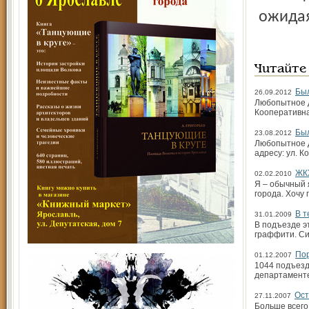
ожидая
Читайте
Был
26.09.2012
Любопытное д
Кооперативна
Был
23.08.2012
Любопытное д
адресу: ул. 
ЖКХ
02.02.2010
Я – обычный 
города. Хочу
В т
31.01.2009
В подъезде э
граффити. Си
Пор
01.12.2007
1044 подъезд
департаменте
Ост
27.11.2007
Больше всего