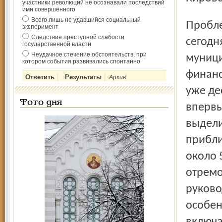
участники революций не осознавали последствий
ими совершённого
Всего лишь не удавшийся социальный
Проблема ремонта подъездов – одна из самых острых на
эксперимент
Следствие преступной слабости
сегодн
государственной власти
Неудачное стечение обстоятельств, при
муници
котором события развивались спонтанно
финанс
Архив
уже де
Фото дня
впервы
выдели
прибли
около 
отремо
руково
особен