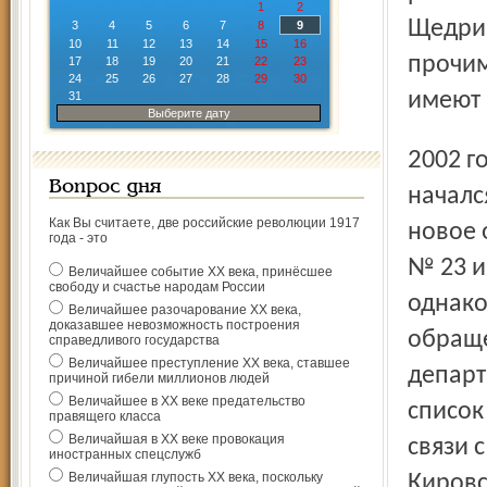
1
2
Щедрин
3
4
5
6
7
8
9
10
11
12
13
14
15
16
прочим
17
18
19
20
21
22
23
24
25
26
27
28
29
30
имеют 
31
Выберите дату
2002 год ничего хорошего не принес: ремонт так и не
Вопрос дня
началс
Как Вы считаете, две российские революции 1917
новое 
года - это
№ 23 и
Величайшее событие ХХ века, принёсшее
свободу и счастье народам России
однако
Величайшее разочарование ХХ века,
доказавшее невозможность построения
обращ
справедливого государства
Величайшее преступление ХХ века, ставшее
департ
причиной гибели миллионов людей
Величайшее в ХХ веке предательство
список
правящего класса
Величайшая в ХХ веке провокация
связи 
иностранных спецслужб
Величайшая глупость ХХ века, поскольку
Кировс