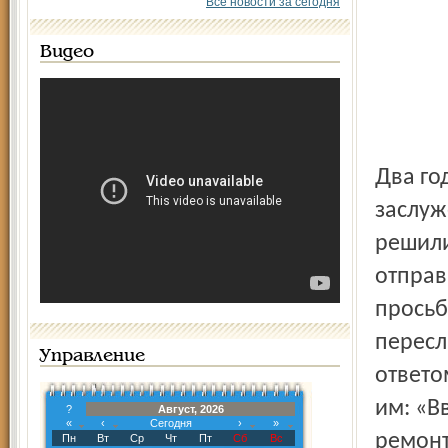
Все новости за сегодня
Видео
Два года назад жители третьего подъезда во главе с
заслуж
решили
отправ
просьб
пересл
Управление
ответо
им: «В
?
Август, 2026
«
‹
Сегодня
›
»
ремонт
Пн
Вт
Ср
Чт
Пт
Сб
Вс