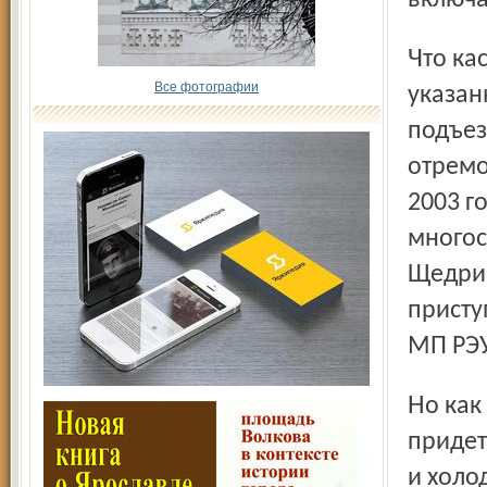
включа
Что касается Кировского района, где и находится
Все фотографии
указан
подъез
отремо
2003 г
многос
Щедрин
присту
МП РЭУ
Но как бы дело ни решилось, а зимовать все равно
придет
и холо