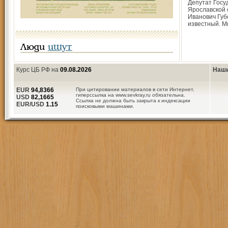
Депутат Госу
Ярославской 
Иванович Губ
известный. М
Люди
ищут
Курс ЦБ РФ на
09.08.2026
Наши
EUR
94,8366
При цитировании материалов в сети Интернет,
гиперссылка на www.sevkray.ru обязательна.
USD
82,1665
Ссылка не должна быть закрыта к индексации
EUR/USD
1.15
поисковыми машинами.