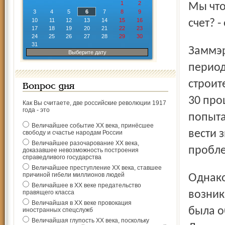
1
2
Мы что
3
4
5
6
7
8
9
10
11
12
13
14
15
16
счет? 
17
18
19
20
21
22
23
24
25
26
27
28
29
30
31
Заммэра Владимир Смирнов подтвердил, что в зимний
Выберите дату
период
строит
Вопрос дня
30 про
Как Вы считаете, две российские революции 1917
года - это
попыта
Величайшее событие ХХ века, принёсшее
вести 
свободу и счастье народам России
Величайшее разочарование ХХ века,
пробл
доказавшее невозможность построения
справедливого государства
Величайшее преступление ХХ века, ставшее
причиной гибели миллионов людей
Однако вопрос о том, есть ли у инвестора деньги,
Величайшее в ХХ веке предательство
правящего класса
возник
Величайшая в ХХ веке провокация
была о
иностранных спецслужб
Величайшая глупость ХХ века, поскольку