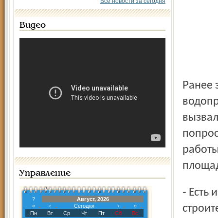
Все новости за сегодня
Видео
Ранее запланированные вопросы о программах развития
водопр
вызвал
попрос
работы
площад
Управление
- Есть информация, что у инвестора - риэлтерско-
?
Август, 2026
«
‹
Сегодня
›
»
строит
Пн
Вт
Ср
Чт
Пт
Сб
Вс