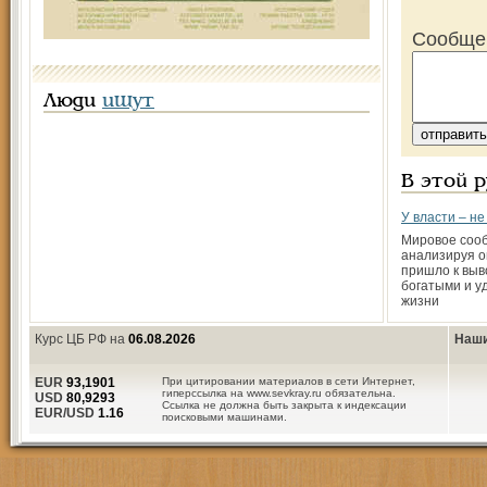
Сообще
Люди
ищут
В этой 
У власти – не
Мировое соо
анализируя о
пришло к выв
богатыми и у
жизни
Курс ЦБ РФ на
06.08.2026
Наши
EUR
93,1901
При цитировании материалов в сети Интернет,
гиперссылка на www.sevkray.ru обязательна.
USD
80,9293
Ссылка не должна быть закрыта к индексации
EUR/USD
1.16
поисковыми машинами.