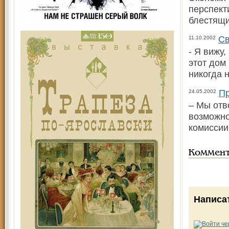
перспект
блестящи
Св
11.10.2002
- Я вижу
этот дом
никогда 
Пр
24.05.2002
– Мы отв
возможно
комиссии
Коммен
Написа