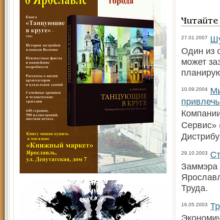
Читайте
Шу
27.01.2007
Один из 
может за
планирую
Ми
10.09.2004
привлечь
Компании
Сервис» 
Дистрибу
Ст
29.10.2003
Заммэра 
Ярославл
Труда.
Т
16.05.2003
Экономич