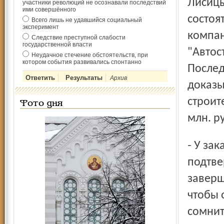
Лисицы
участники революций не осознавали последствий
ими совершённого
состоя
Всего лишь не удавшийся социальный
эксперимент
компан
Следствие преступной слабости
государственной власти
"Автос
Неудачное стечение обстоятельств, при
котором события развивались спонтанно
Послед
Архив
доказы
строит
Фото дня
млн. р
- У заказчика имеются документы, которые
подтве
заверш
чтобы 
сомнит