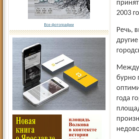
принят
2003 г
Все фотографии
Речь, видимо, идет о продаже недостроенного объекта в
другие
городс
Между прочим, когда начали рыть котлован и ярославцы
бурно 
оптими
года г
площад
произн
недово