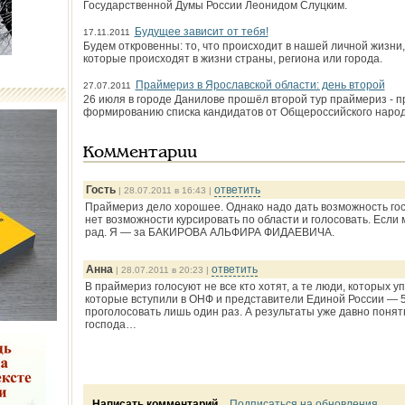
Государственной Думы России Леонидом Слуцким.
Будущее зависит от тебя!
17.11.2011
Будем откровенны: то, что происходит в нашей личной жизни
которые происходят в жизни страны, региона или города.
Праймериз в Ярославской области: день второй
27.07.2011
26 июля в городе Данилове прошёл второй тур праймериз - п
формированию списка кандидатов от Общероссийского наро
Комментарии
Гость
ответить
| 28.07.2011 в 16:43 |
Праймериз дело хорошее. Однако надо дать возможность госо
нет возможности курсировать по области и голосовать. Если 
рад. Я — за БАКИРОВА АЛЬФИРА ФИДАЕВИЧА.
Анна
ответить
| 28.07.2011 в 20:23 |
В праймериз голосуют не все кто хотят, а те люди, которых
которые вступили в ОНФ и представители Единой России — 50
проголосовать лишь один раз. А результаты уже давно поня
господа…
Написать комментарий
Подписаться на обновления