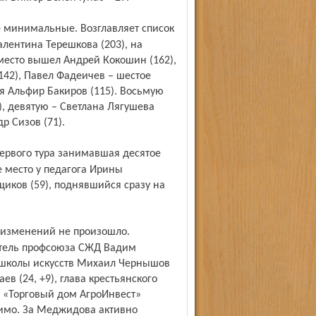
алентина Терешкова (203), на
 место вышел Андрей Кокошин (162),
142), Павел Фадеичев – шестое
ся Альфир Бакиров (115). Восьмую
), девятую – Светлана Лягушева
р Сизов (71).
е место у педагога Ирины
щиков (59), поднявшийся сразу на
атель профсоюза СЖД Вадим
й школы искусств Михаил Чернышов
в (24, +9), глава крестьянского
О «Торговый дом АгроИнвест»
снимо. За Меджидова активно