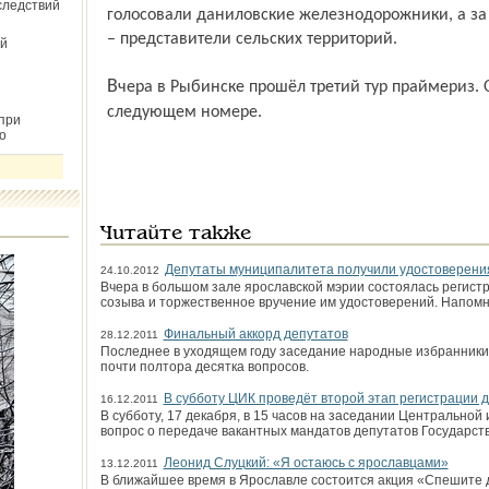
следствий
голосовали данилов­ские железнодорожники, а за
– представители сельских территорий.
й
Вчера в Рыбинске прошёл третий тур праймериз. О его результатах читайте в
следующем номере.
при
о
Читайте также
Депутаты муниципалитета получили удостоверени
24.10.2012
Вчера в большом зале ярославской мэрии состоялась регист
созыва и торжественное вручение им удостоверений. Напомн
Финальный аккорд депутатов
28.12.2011
Последнее в уходящем году заседание народные избранники 
почти полтора десятка вопросов.
В субботу ЦИК проведёт второй этап регистрации 
16.12.2011
В субботу, 17 декабря, в 15 часов на заседании Центрально
вопрос о передаче вакантных мандатов депутатов Государст
Леонид Слуцкий: «Я остаюсь с ярославцами»
13.12.2011
В ближайшее время в Ярославле состоится акция «Спешите 