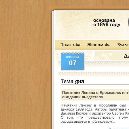
основана
в 1898 году
Политика
Экономика
Культ
Д
пятница
07
Тема дня
Памятник Ленина в Ярославле: пят
ожидании пьедестала
Памятник Ленину в Ярославле был 
декабря 1939 года. Авторы памятника -
Василий Козлов и архитектор Сергей Ка
О том, что предшествовало этому
рассказывается в публикуемом ...