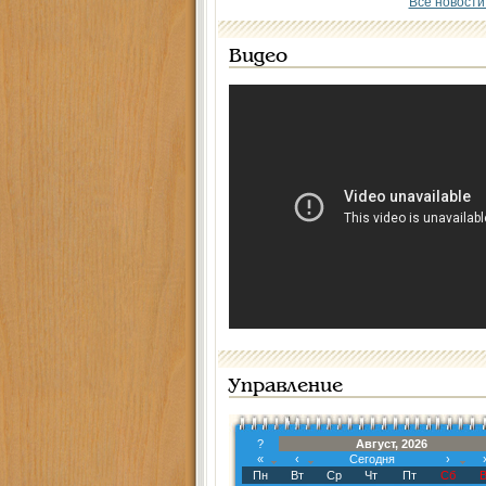
Все новости
Видео
Управление
?
Август, 2026
«
‹
Сегодня
›
Пн
Вт
Ср
Чт
Пт
Сб
В