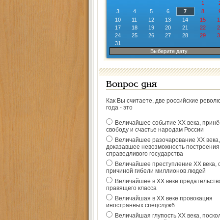
1
3
4
5
6
7
8
10
11
12
13
14
15
1
17
18
19
20
21
22
2
24
25
26
27
28
29
3
31
Выберите дату
Вопрос дня
Как Вы считаете, две российские револ
года - это
Величайшее событие ХХ века, прин
свободу и счастье народам России
Величайшее разочарование ХХ века,
доказавшее невозможность построения
справедливого государства
Величайшее преступление ХХ века, 
причиной гибели миллионов людей
Величайшее в ХХ веке предательств
правящего класса
Величайшая в ХХ веке провокация
иностранных спецслужб
Величайшая глупость ХХ века, поско