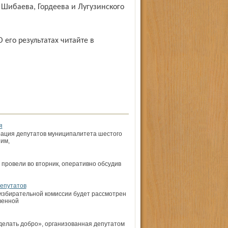
 Шибаева, Гордеева и Лугузинского
я
рация депутатов муниципалитета шестого
им,
провели во вторник, оперативно обсудив
депутатов
й избирательной комиссии будет рассмотрен
венной
делать добро», организованная депутатом