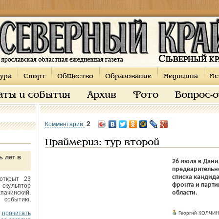
ура
Спорт
Общество
Образование
Медицина
Ис
аты и события
Архив
Фото
Вопрос-
2
Комментарии:
Праймериз: тур второй
ь лет в
26 июля в Дани
предварительн
списка кандид
открыт 23
фронта и парти
 скульптор
пачинский.
области.
 событию,
прочитать
Георгий КОЛЧИН