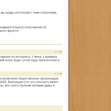
, мы редко соотносим с теми событиями,
редварительного голосования по
дного фронта
0
вания по интернету. У меня, к примеру,
мой голос будет учтен буду признателен и
0
 уполномочили общественные организации,
/50. Выборщик (тот, кто голосует) может
тны, все сшито белыми нитками дамы и