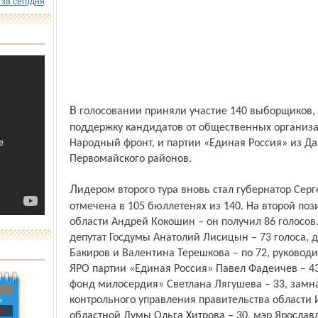
 за сегодня
В голосовании приняли участие 140 выборщиков, уполномоченных голосовать в
поддержку кандидатов от общественных организац
Народный фронт, и партии «Единая Россия» из Д
Первомайского районов.
Лидером второго тура вновь стал губернатор Сергей Вахруков. Его фамилия была
отмечена в 105 бюллетенях из 140. На второй по
области Андрей Кокошин – он получил 86 голосов.
депутат Госдумы Анатолий Лисицын – 73 голоса, 
Бакиров и Валентина Терешкова – по 72, руковод
ЯРО партии «Единая Россия» Павел Фадеичев – 4
фонд милосердия» Светлана Лягушева – 33, замн
контрольного управления правительства области 
»
с
областной Думы Ольга Хитрова – 30, мэр Ярославл