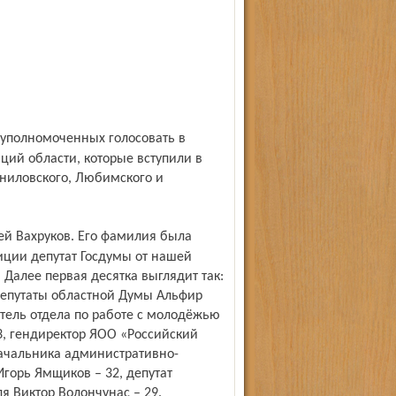
ий области, которые вступили в
аниловского, Любимского и
зиции депутат Госдумы от нашей
 Далее первая десятка выглядит так:
депутаты областной Думы Альфир
итель отдела по работе с молодёжью
3, гендиректор ЯОО «Российский
ачальника административно-
Игорь Ямщиков – 32, депутат
я Виктор Волончунас – 29.