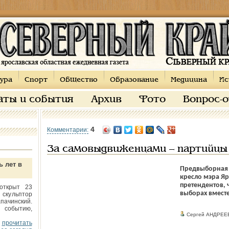
ура
Спорт
Общество
Образование
Медицина
Ис
аты и события
Архив
Фото
Вопрос-
4
Комментарии:
За самовыдвиженцами – партийцы
ь лет в
Предвыборная г
кресло мэра Я
претендентов, 
открыт 23
выборах вместе
 скульптор
пачинский.
 событию,
Сергей АНДРЕЕ
прочитать