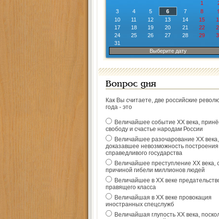
1
3
4
5
6
7
8
10
11
12
13
14
15
1
17
18
19
20
21
22
2
24
25
26
27
28
29
3
31
Выберите дату
Вопрос дня
Как Вы считаете, две российские револ
года - это
Величайшее событие ХХ века, прин
свободу и счастье народам России
Величайшее разочарование ХХ века,
доказавшее невозможность построения
справедливого государства
Величайшее преступление ХХ века, 
причиной гибели миллионов людей
Величайшее в ХХ веке предательств
правящего класса
Величайшая в ХХ веке провокация
иностранных спецслужб
Величайшая глупость ХХ века, поско