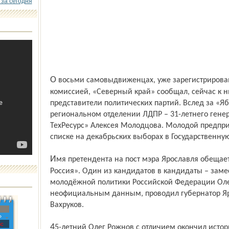
 за сегодня
О восьми самовыдвиженцах, уже зарегистрированных городской избирательной
комиссией, «Северный край» сообщал, сейчас к н
представители политических партий. Вслед за «Я
региональном отделении ЛДПР – 31-летнего гене
ТехРесурс» Алексея Молодцова. Молодой предпр
списке на декабрьских выборах в Государственну
Имя претендента на пост мэра Ярославля обещает назвать сегодня партия «Единая
Россия». Один из кандидатов в кандидаты – заме
молодёжной политики Россий­ской Федерации Оле
неофициальным данным, проводил губернатор Яр
Вахруков.
»
с
45-летний Олег Рожнов с отличием окончил исторический факультет Ярославского