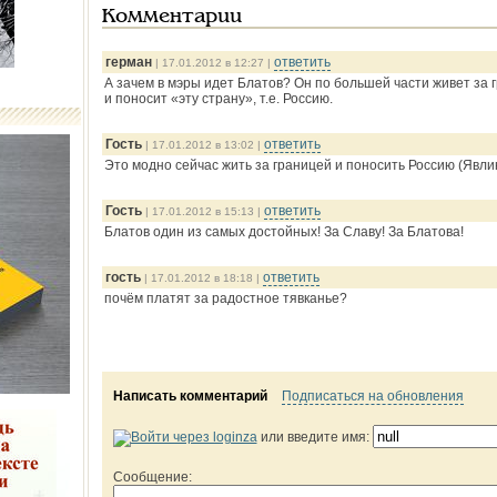
Комментарии
герман
ответить
| 17.01.2012 в 12:27 |
А зачем в мэры идет Блатов? Он по большей части живет за 
и поносит «эту страну», т.е. Россию.
Гость
ответить
| 17.01.2012 в 13:02 |
Это модно сейчас жить за границей и поносить Россию (Явлин
Гость
ответить
| 17.01.2012 в 15:13 |
Блатов один из самых достойных! За Славу! За Блатова!
гость
ответить
| 17.01.2012 в 18:18 |
почём платят за радостное тявканье?
Написать комментарий
Подписаться на обновления
или введите имя:
Сообщение: