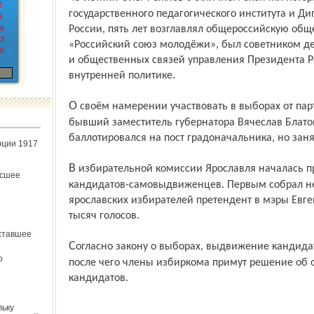
2
государственного педагогического института и 
9
6
России, пять лет возглавлял общероссий­скую об
3
«Российский союз молодёжи», был советником д
0
и общественных связей управления Президента 
внутренней политике.
О своём намерении участвовать в выборах от партии «Патриоты России» заявил
бывший заместитель губернатора Вячеслав Блатов
баллотировался на пост градоначальника, но заня
юции 1917
В избирательной комиссии Ярославля началась проверка подписных листов
ёсшее
кандидатов-самовыдвиженцев. Первым собрал н
ярославских избирателей претендент в мэры Евге
тысяч голосов.
ставшее
Согласно закону о выборах, выдвижение кандидатов в мэры пройдёт до 23 января,
о
после чего члены избиркома примут решение об
кандидатов.
льку