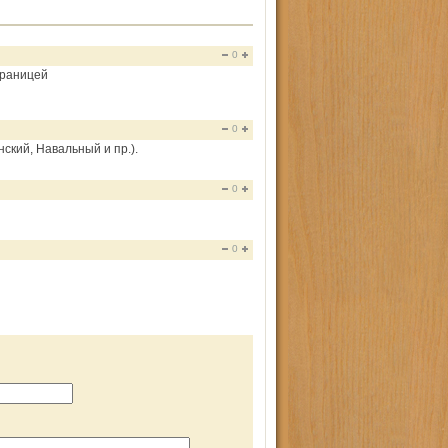
0
границей
0
ский, Навальный и пр.).
0
0