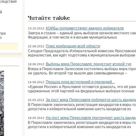
следствий
й
Читайте также
КОИБы поприветствуют каждого избирателя
13.10.2012
Завтра в стране – единый день выборов органов местного сам
при
Федерации, в том числе и в восьми муниципальных
о
Плюс коибизация всей области
22.08.2012
Сегодня Председатель Избирательной комиссии Ярославской
журналистам, как идёт подготовка к муниципальным выборам 
Выборы мэра Переславля: предстоит второй тур
18.06.2012
Вчера в Переславле-Залесском состоялись выборы мэра горо
не удалось. Во второй тур вышли два самовыдвиженца –
Прошла пора вступлений и прелюдий...
14.06.2012
«Единая Россия» в Ярославле готовится доказать, что её ран
одержанные этой партией на федеральных выборах осенью
За пост мэра Переславля поборются шесть кандид
22.05.2012
В Переславле закончилась регистрация кандидатов в мэры г
допустила к избирательной кампании шесть кандидатов из
На пост мэра Переславля претендуют шесть канди
18.05.2012
В Переславле закончилась регистрация кандидатов в мэры г
допустила к избирательной компании шесть кандидатов из