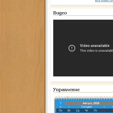
Все новости
Видео
Управление
?
Август, 2026
«
‹
Сегодня
›
Пн
Вт
Ср
Чт
Пт
Сб
В