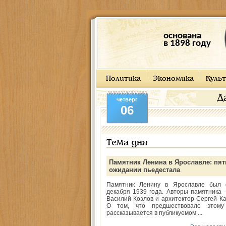
основана
в 1898 году
Политика
Экономика
Культ
Д
четверг
06
Тема дня
Памятник Ленина в Ярославле: пят
ожидании пьедестала
Памятник Ленину в Ярославле был 
декабря 1939 года. Авторы памятника -
Василий Козлов и архитектор Сергей Ка
О том, что предшествовало этому
рассказывается в публикуемом ...