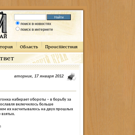
поиск в новостях
поиск в интернете
тория
Область
Происшествия
ответ
вторник, 17 января 2012
онка набирает обороты – в борьбу за
рославля включилось больше
чем их насчитывалось на двух прошлых
 взятых.
В