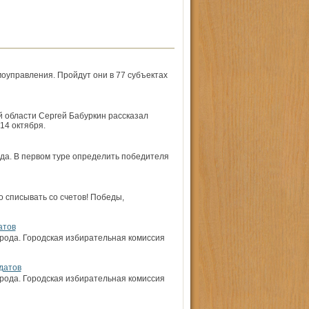
о­управления. Пройдут они в 77 субъектах
 области Сергей Бабуркин рассказал
14 октября.
да. В первом туре определить победителя
о списывать со счетов! Победы,
атов
орода. Городская избирательная комиссия
датов
орода. Городская избирательная комиссия