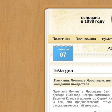
основана
в 1898 году
Политика
Экономика
Культ
Д
пятница
07
Тема дня
Памятник Ленина в Ярославле: пят
ожидании пьедестала
Памятник Ленину в Ярославле был 
декабря 1939 года. Авторы памятника -
Василий Козлов и архитектор Сергей Ка
О том, что предшествовало этому
рассказывается в публикуемом ...