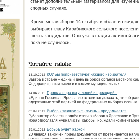
станет дополнительным материалом для изучени
спорных случаях.
Кроме мегавыборов 14 октября в области ожидаются минивыборы. 9 сентября
выбирают главу Карабихского сельского поселени
шесть кандидатов. Они уже в стадии активной а
пока не случилось.
Читайте также
КОИБы поприветствуют каждого избирателя
13.10.2012
Завтра в стране – единый день выборов органов местного сам
Федерации, в том числе и в восьми муниципальных
Прошла пора вступлений и прелюдий...
14.06.2012
«Единая Россия» в Ярославле готовится доказать, что её ран
одержанные этой партией на федеральных выборах осенью
Выборы закончились, жизнь – продолжается
05.04.2012
Губернатор области подвёл итоги выборов в Ярославле и Ту
мэра Ярославля журналисты, как обычно, ждали комментарие
Борьба будет жаркой
25.01.2012
23 января закончен приём документов от претендентов на уч
органов местного самоуправления в десяти муниципальных р