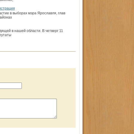
истрация
астие в выборах мэра Ярославля, глав
районах
ящей в нашей области. В четверг 11
путаты