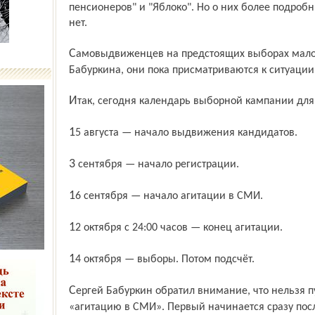
пенсионеров" и "Яблоко". Но о них более подроб
нет.
Самовыдвиженцев на предстоящих выборах мало — всего 13. По мнению Сергея
Бабуркина, они пока присматриваются к ситуации,
Итак, сегодня календарь выборной кампании для
15 августа — начало выдвижения кандидатов.
3 сентября — начало регистрации.
16 сентября — начало агитации в СМИ.
12 октября с 24:00 часов — конец агитации.
14 октября — выборы. Потом подсчёт.
Сергей Бабуркин обратил внимание, что нельзя путать «агитационный период» и
«агитацию в СМИ». Первый начинается сразу посл