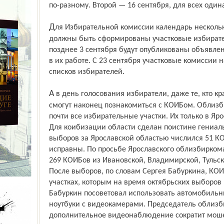
по-разному. Второй — 16 сентября, для всех один
Для Избирательной комиссии календарь несколько иной. С 14 по 16 сентября
должны быть сформированы участковые избирате
позднее 3 сентября будут опубликованы объявле
в их работе. С 23 сентября участковые комиссии н
списков избирателей.
А в день голосования избиратели, даже те, кто краем уха ничего об этом не слышал,
смогут наконец познакомиться с КОИБом. Облизб
почти все избирательные участки. Их только в Яро
Для коибизации области сделан поистине гениал
выборов за Ярославской областью числился 51 КО
исправны. По просьбе Ярославского облизбирком
269 КОИБов из Ивановской, Владимирской, Тульск
После выборов, по словам Сергея Бабуркина, КОИ
участках, которым на время октябрьских выборов
Бабуркин посоветовал использовать автомобильн
ноутбуки с видеокамерами. Председатель облизб
дополнительное видеонаблюдение сократит мошен