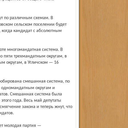
вском сельском поселении будет
 когда кандидат с абсолютным
по пяти трехмандатным округам, в
м округам, в Угличском — 16
по одномандатным округам и
татов. Смешанная система была
этого года. Весь май депутаты
мягчение закона и теперь жнут, что
идатов.