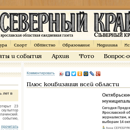
ура
Спорт
Общество
Образование
Медицина
Ис
аты и события
Архив
Фото
Вопрос-
Комментировать
Плюс коибизация всей области
ь лет в
Октябрьски
муниципаль
открыт 23
Сегодня Предс
 скульптор
Ярославской об
пачинский.
журналистам, 
 событию,
выборам 14 окт
прочитать
Анна СЕРЕБРЯ