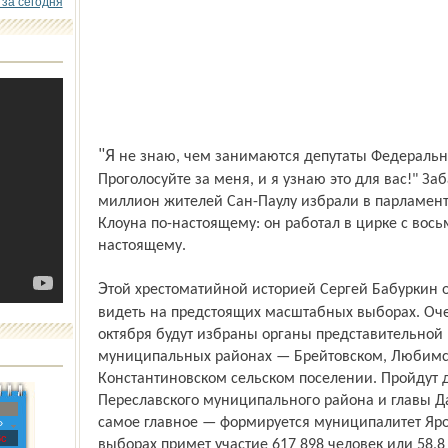
 за сегодня
"Я не знаю, чем занимаются депутаты Федерального собрания. И вы не знаете?
Проголосуйте за меня, и я узнаю это для вас!" Заба
миллион жителей Сан-Паулу избрали в парламент
Клоуна по-настоящему: он работал в цирке с восьм
настоящему.
Этой хрестоматийной историей Сергей Бабуркин объяснил чего не хотелось бы
видеть на предстоящих масштабных выборах. Оч
октября будут избраны органы представительной в
муниципальных районах — Брейтовском, Любимско
Константиновском сельском поселении. Пройдут
Переславского муниципального района и главы Да
самое главное — формируется муниципалитет Ярос
»
с
выборах примет участие 617 898 человек или 58,8