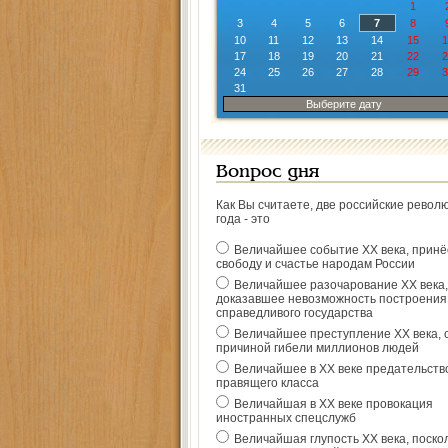
1
3
4
5
6
7
8
10
11
12
13
14
15
1
17
18
19
20
21
22
2
24
25
26
27
28
29
3
31
Выберите дату
Вопрос дня
Как Вы считаете, две российские револ
года - это
Величайшее событие ХХ века, прин
свободу и счастье народам России
Величайшее разочарование ХХ века,
доказавшее невозможность построения
справедливого государства
Величайшее преступление ХХ века, 
причиной гибели миллионов людей
Величайшее в ХХ веке предательств
правящего класса
Величайшая в ХХ веке провокация
иностранных спецслужб
Величайшая глупость ХХ века, поско