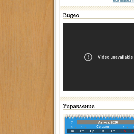
Все новости
Видео
Управление
?
Август, 2026
«
‹
Сегодня
›
Пн
Вт
Ср
Чт
Пт
Сб
В