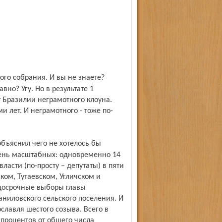
вно? Угу. Но в результате 1
 Бразилии неграмотного клоуна.
и лет. И неграмотного - тоже по-
ень масштабных: одновременно 14
ласти (по-просту – депутаты) в пяти
м, Тутаевском, Угличском и
 досрочные выборы главы
ниловского сельского поселения. И
лавля шестого созыва. Всего в
 процентов от общего числа