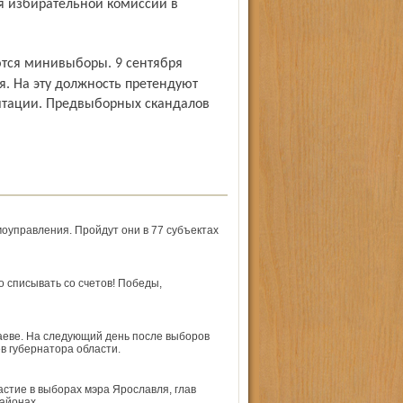
я избирательной комиссии в
я. На эту должность претендуют
гитации. Предвыборных скандалов
о­управления. Пройдут они в 77 субъектах
о списывать со счетов! Победы,
таеве. На следующий день после выборов
в губернатора области.
астие в выборах мэра Ярославля, глав
айонах,