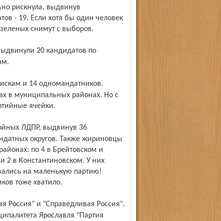
ьно рискнула, выдвинув
в - 19. Если хотя бы один человек
 зеленых снимут с выборов.
ам.
х в муниципальных районах. Но с
ртийные ячейки.
андатных округов. Также жириновцы
айонах: по 4 в Брейтовском и
и 2 в Константиновском. У них
вались на маленькую партию!
иков тоже хватило.
ципалитета Ярославля "Партия