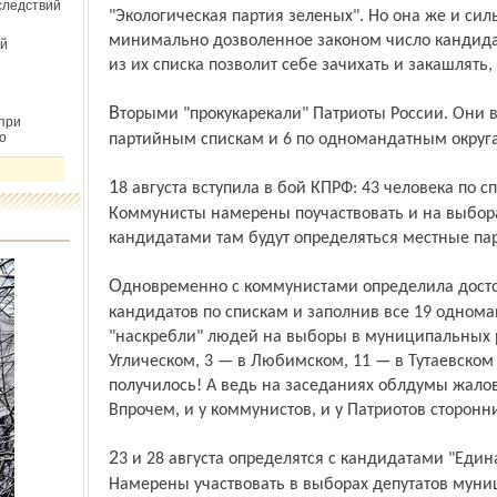
следствий
"Экологическая партия зеленых". Но она же и сил
минимально дозволенное законом число кандидато
й
из их списка позволит себе зачихать и закашлять,
Вторыми "прокукарекали" Патриоты России. Они выдвинули 20 кандидатов по
при
о
партийным спискам и 6 по одномандатным округ
18 августа вступила в бой КПРФ: 43 человека по спискам и 14 одномандатников.
Коммунисты намерены поучаствовать и на выбора
кандидатами там будут определяться местные па
Одновременно с коммунистами определила достойных ЛДПР, выдвинув 36
кандидатов по спискам и заполнив все 19 одном
"наскребли" людей на выборы в муниципальных р
Углическом, 3 — в Любимском, 11 — в Тутаевском 
получилось! А ведь на заседаниях облдумы жало
Впрочем, и у коммунистов, и у Патриотов сторонн
23 и 28 августа определятся с кандидатами "Единая Россия" и "Справедливая Россия".
Намерены участвовать в выборах депутатов муни