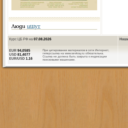
Люди
ищут
Курс ЦБ РФ на
07.08.2026
Наши
EUR
94,0585
При цитировании материалов в сети Интернет,
гиперссылка на www.sevkray.ru обязательна.
USD
81,4077
Ссылка не должна быть закрыта к индексации
EUR/USD
1.16
поисковыми машинами.