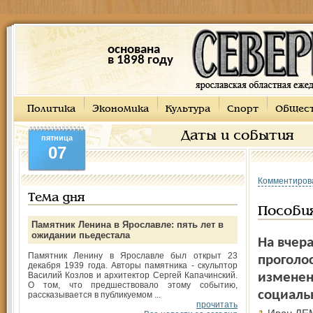
основана
в 1898 году
Политика
Экономика
Культура
Спорт
Общес
Даты и события
пятница
07
Комментиров
Тема дня
Пособи
Памятник Ленина в Ярославле: пять лет в
ожидании пьедестала
На вчер
Памятник Ленину в Ярославле был открыт 23
проголо
декабря 1939 года. Авторы памятника - скульптор
Василий Козлов и архитектор Сергей Капачинский.
изменен
О том, что предшествовало этому событию,
социаль
рассказывается в публикуемом ...
прочитать