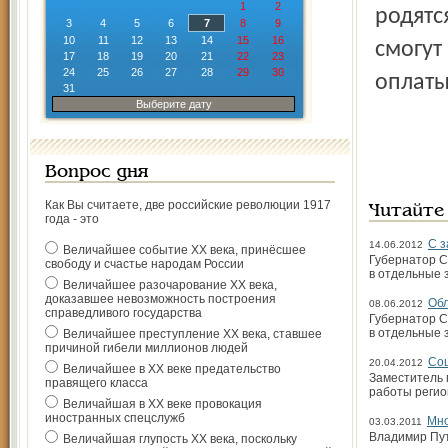
1
2
родятся
3
4
5
6
7
8
9
10
11
12
13
14
15
16
смогут
17
18
19
20
21
22
23
24
25
26
27
28
29
30
оплаты
31
Выберите дату
Вопрос дня
Как Вы считаете, две российские революции 1917
Читайте
года - это
С з
14.06.2012
Величайшее событие ХХ века, принёсшее
Губернатор С
свободу и счастье народам России
в отдельные 
Величайшее разочарование ХХ века,
доказавшее невозможность построения
Обл
08.06.2012
справедливого государства
Губернатор С
в отдельные 
Величайшее преступление ХХ века, ставшее
причиной гибели миллионов людей
Соц
20.04.2012
Величайшее в ХХ веке предательство
Заместитель 
правящего класса
работы регио
Величайшая в ХХ веке провокация
иностранных спецслужб
Мно
03.03.2011
Владимир Пут
Величайшая глупость ХХ века, поскольку