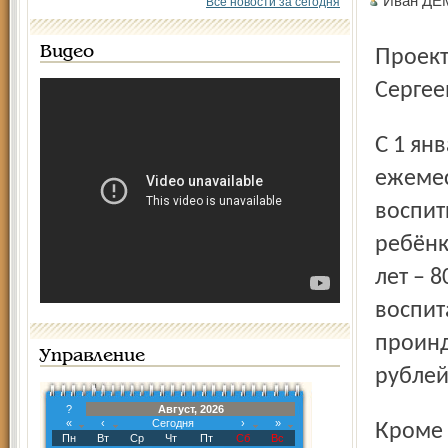
Иван ДЕ
Все новости за сегодня
Видео
Проект закона внесён на рассмотрение губернатором
Сергее
С 1 января 2013 года будут проиндексированы
ежемес
воспит
ребёнк
лет – 
воспит
проинд
Управление
рублей
?
Август, 2026
«
‹
Сегодня
›
»
Кроме этого семьи, в которых третий и последующие дети
Пн
Вт
Ср
Чт
Пт
Сб
Вс