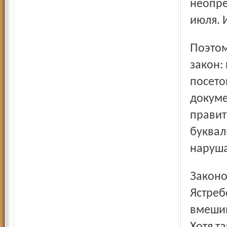
неопре
июля. 
Поэтому народным избранникам пришлось утвердить
закон:
посето
докуме
правит
буквал
наруша
Законодатели попросили губернатора области Сергея
Ястреб
вмешив