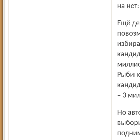
на нет
Ещё депутат-коммунист Михаил Парамонов
повоз
избира
кандид
миллио
Рыбинс
кандид
– 3 ми
Но авторы новаций уверены, реальные затраты на
выборы
подним