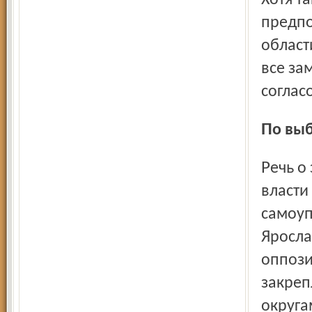
Хотя т
предпо
област
все за
соглас
По вы
Речь о законе «О выборах в органы государственной
власти
самоуп
Яросла
оппози
закреп
округа