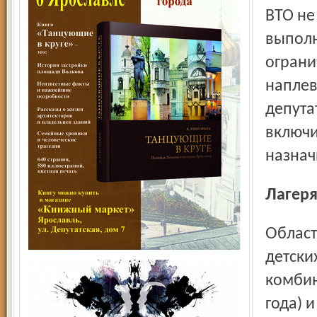
ВТО не
выполн
ограни
наплев
депута
включи
назнач
Лагер
Областное правительство планирует продать два бывших
детски
комбин
года) 