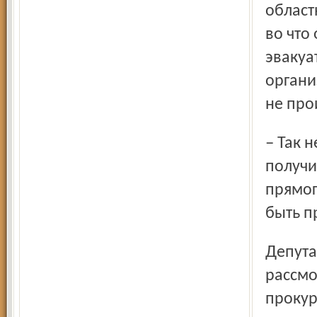
област
во что
эвакуа
органи
не про
– Так нельзя, – возмутился Андрей Крутиков. – Мы
получи
прямог
быть п
Депутаты сочли закон неподготовленным и отложили его
рассмо
прокур