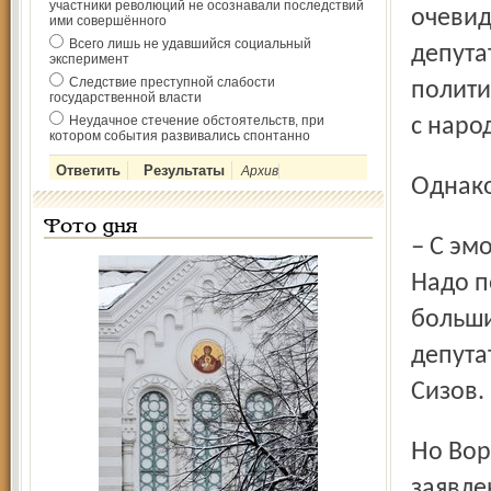
участники революций не осознавали последствий
очевид
ими совершённого
Всего лишь не удавшийся социальный
депута
эксперимент
Следствие преступной слабости
полити
государственной власти
Неудачное стечение обстоятельств, при
с наро
котором события развивались спонтанно
Архив
Однак
Фото дня
– С эмоционального наскока проблему не рассмотреть.
Надо п
больши
депута
Сизов.
Но Воробьёв не растерялся и пустил на подпись
заявле