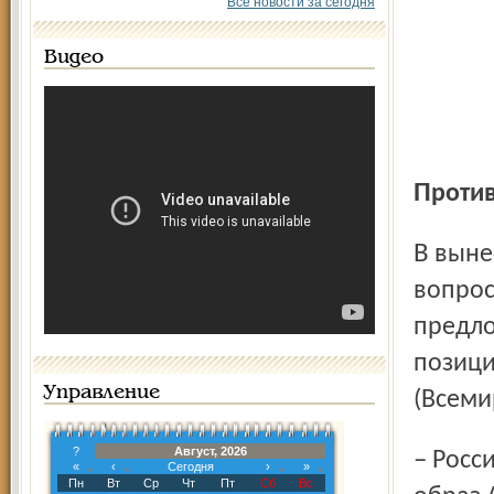
Все новости за сегодня
Видео
Проти
В вынесенной на утверждение повестке дня стояло 26
вопрос
предло
позици
Управление
(Всеми
?
Август, 2026
– Россия для Запада подобна дойной корове, – нашёл
«
‹
Сегодня
›
»
Пн
Вт
Ср
Чт
Пт
Сб
Вс