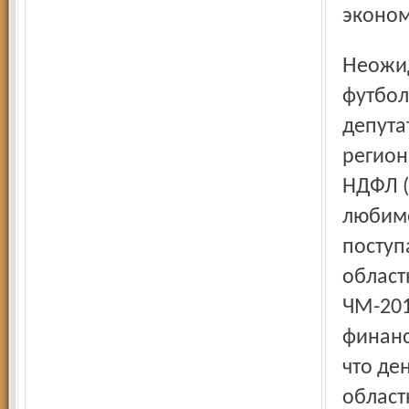
эконом
Неожиданную проблему подкинул областным властям
футбол
депута
регион
НДФЛ (
любиме
поступ
област
ЧМ-201
финанс
что де
област