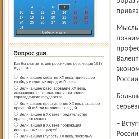
образ 
1
2
3
4
5
6
7
8
9
привяз
10
11
12
13
14
15
16
17
18
19
20
21
22
23
24
25
26
27
28
29
30
Мысль про «дойную корову» Александр Васильевич
31
Выберите дату
позаим
профе
Вопрос дня
Валент
Как Вы считаете, две российские революции 1917
эконом
года - это
Величайшее событие ХХ века, принёсшее
России
свободу и счастье народам России
Величайшее разочарование ХХ века,
доказавшее невозможность построения
Большинство парламентариев согласились с
справедливого государства
Величайшее преступление ХХ века, ставшее
серьёз
причиной гибели миллионов людей
Величайшее в ХХ веке предательство
правящего класса
– Вступление в ВТО будет вредно для слабой экономики
Величайшая в ХХ веке провокация
иностранных спецслужб
России
Величайшая глупость ХХ века, поскольку