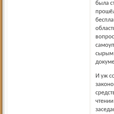
была с
прошёл
беспла
област
вопрос
самоуп
сырым»
докуме
И уж совсем серьёзные разногласия появились из-за
законо
средст
чтении
заседа