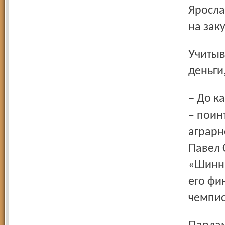
Яросла
на зак
Учитывая обстоятельства, парламентарии дали клубу
деньги
– До каких пор мы будем финансировать элитный спорт?
– поин
аграрн
Павел 
«Шинни
его фи
чемпио