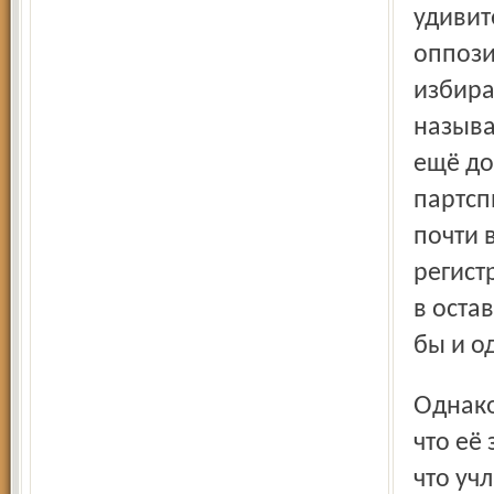
удивит
оппози
избира
называ
ещё до
партсп
почти 
регист
в оста
бы и о
Однако на заседании оппозиция всё равно настаивала,
что её
что уч