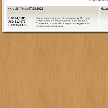
в Ярославле
Курс ЦБ РФ на
07.08.2026
Наши
EUR
94,0585
При цитировании материалов в сети Интернет,
гиперссылка на www.sevkray.ru обязательна.
USD
81,4077
Ссылка не должна быть закрыта к индексации
EUR/USD
1.16
поисковыми машинами.