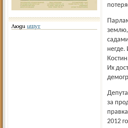
потеря
Парламентарии спросили, можно ли зарезервировать
Люди
ищут
землю,
садами:
негде.
Костин.
Их дос
демогр
Депутаты вняли доводам правительства и проголосовали
за про
правка
2012 г