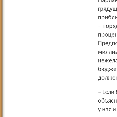
Парламентарии спросили губернатора, что чемпионат
грядущ
прибли
– поря
процен
Предпо
миллиа
нежела
бюджет
должен
– Если будет чемпионат, всем достанется работы, –
объясн
у нас 