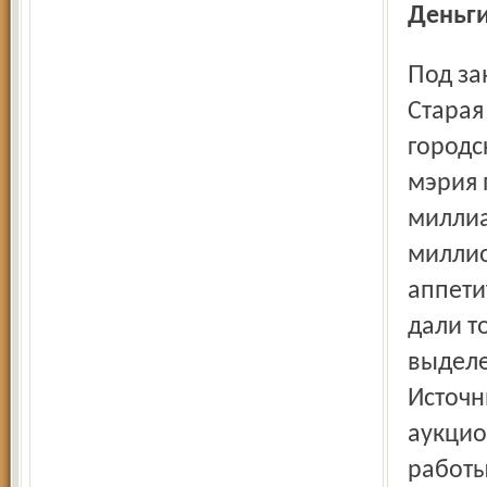
Деньг
Под занавес стали перекраивать областной бюджет.
Старая
городс
мэрия 
миллиа
миллио
аппети
дали т
выделе
Источн
аукцио
работы