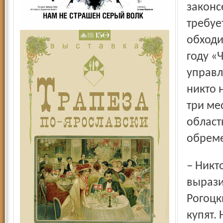
законс
требуе
обходи
году «
управл
никто 
три ме
област
обреме
– Никто не возьмёт лагерь с сохранением назначения, –
вырази
Рогоцк
купят.