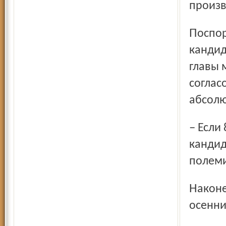
произв
Поспорили о выборах губернатора. По новому закону
кандид
главы 
соглас
абсолю
– Если 8 процентов депутатского корпуса не поддержат
кандид
полеми
Наконец, закон приняли. Теперь его проверят «в деле» на
осенни