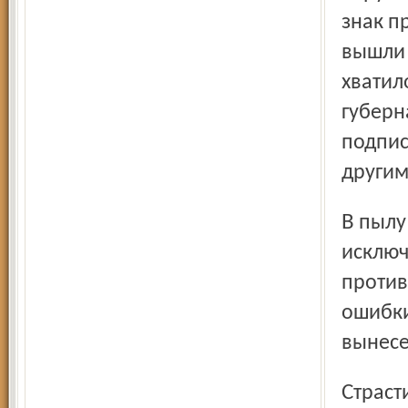
знак п
вышли 
хватил
губерн
подпис
другим
В пылу полемики на прошлом заседании депутаты
исключ
против
ошибки
вынесе
Страсти по нему снова были, а вот «мордасти» – нет. И не