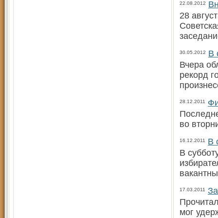
Вн
22.08.2012
28 авгус
Советска
заседани
В 
30.05.2012
Вчера об
рекорд г
произнес
Фи
28.12.2011
Последне
во вторн
В 
16.12.2011
В суббот
избирате
вакантны
За
17.03.2011
Прочитал 
мог удер