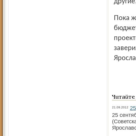
другие
Пока же по просьбе губернатора депутаты выделили из
бюджет
проект
завери
Яросла
Читайте
25
21.09.2012
25 сентя
(Советск
Ярославс