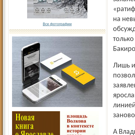
«ратиф
на нев
Все фотографии
обсужд
только
Бакиро
Лишь известный бизнесмен депутат Евгений Мухин
позвол
заявлен
яросла
линией
заново
А Владимир Галагаев после заявления своей позиции по