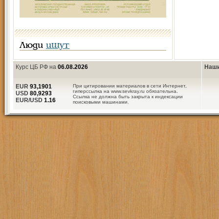
Люди
ищут
Курс ЦБ РФ на
06.08.2026
Наши
EUR
93,1901
При цитировании материалов в сети Интернет,
гиперссылка на www.sevkray.ru обязательна.
USD
80,9293
Ссылка не должна быть закрыта к индексации
EUR/USD
1.16
поисковыми машинами.