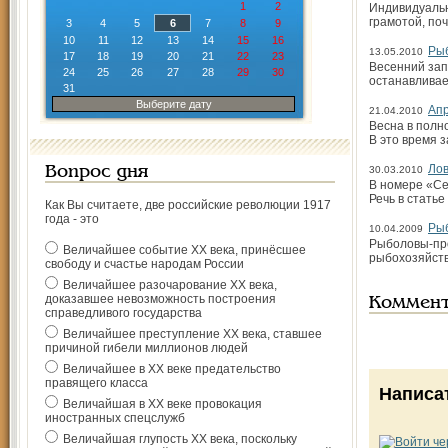
1
2
Индивидуальн
грамотой, по
3
4
5
6
7
8
9
10
11
12
13
14
15
16
Рыб
13.05.2010
17
18
19
20
21
22
23
Весенний зап
24
25
26
27
28
29
30
останавливае
31
Выберите дату
Апр
21.04.2010
Весна в полн
В это время 
Лов
Вопрос дня
30.03.2010
В номере «Се
Речь в статье
Как Вы считаете, две российские революции 1917
года - это
Рыб
10.04.2009
Рыболовы-про
Величайшее событие ХХ века, принёсшее
рыбохозяйств
свободу и счастье народам России
Величайшее разочарование ХХ века,
доказавшее невозможность построения
Коммен
справедливого государства
Величайшее преступление ХХ века, ставшее
причиной гибели миллионов людей
Величайшее в ХХ веке предательство
правящего класса
Написа
Величайшая в ХХ веке провокация
иностранных спецслужб
Величайшая глупость ХХ века, поскольку