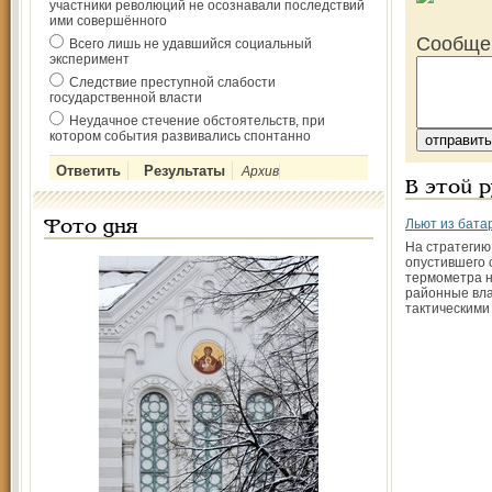
участники революций не осознавали последствий
ими совершённого
Сообще
Всего лишь не удавшийся социальный
эксперимент
Следствие преступной слабости
государственной власти
Неудачное стечение обстоятельств, при
котором события развивались спонтанно
Архив
В этой 
Льют из бата
Фото дня
На стратегию
опустившего 
термометра н
районные вла
тактическими