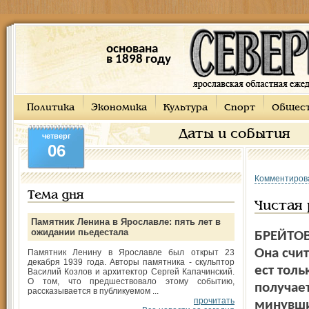
основана
в 1898 году
Политика
Экономика
Культура
Спорт
Общес
Даты и события
четверг
06
Комментиров
Тема дня
Чистая
Памятник Ленина в Ярославле: пять лет в
ожидании пьедестала
БРЕЙТОВ
Она счит
Памятник Ленину в Ярославле был открыт 23
декабря 1939 года. Авторы памятника - скульптор
ест толь
Василий Козлов и архитектор Сергей Капачинский.
О том, что предшествовало этому событию,
получае
рассказывается в публикуемом ...
прочитать
минувши