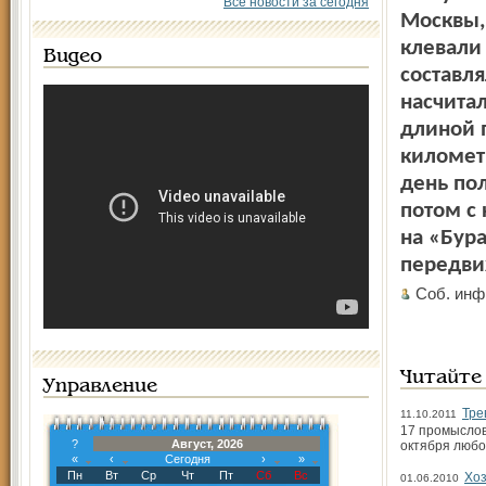
Все новости за сегодня
Москвы,
клевали 
Видео
составля
насчита
длиной 
километ
день пол
потом с
на «Бура
передви
Соб. инф
Читайте
Управление
Тре
11.10.2011
17 промыслов
?
Август, 2026
октября любой
«
‹
Сегодня
›
»
Пн
Вт
Ср
Чт
Пт
Сб
Вс
Хоз
01.06.2010