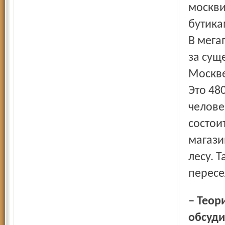
москвич
бутика
В мега
за сущ
Москве
Это 480
челове
состои
магази
лесу. Т
пересе
– Теорию Зубаревич о перспективах развития России мы
обсуди