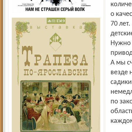
количе
о каче
70 лет.
детски
Нужно 
привод
А мы с
везде 
садики
немедл
по зак
област
каждом