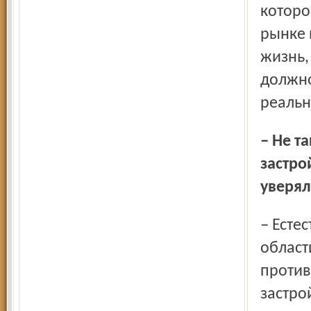
которо
рынке 
жизнь,
должно
реальн
– Не так давно мы готовили материал и разговаривали с
застро
уверял
– Естественно. Им выгодно большое и дорогое. Но
област
против
застро