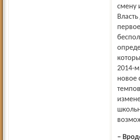
смену 
Власть
первое
беспол
опреде
которы
2014-м
новое 
темпов
измене
школьн
возмож
– Вроде Министерство образования как раз и ставит