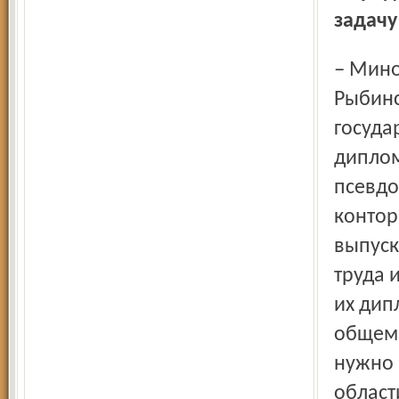
задачу
– Минобразования в основном строит иллюзии. Вот в
Рыбинс
госуда
диплом
псевдо
контор
выпуск
труда 
их дип
общем,
нужно 
област