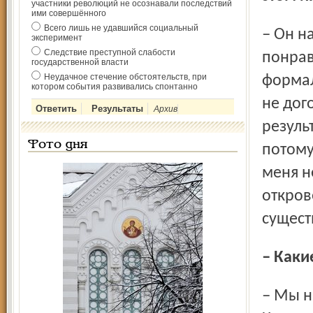
участники революций не осознавали последствий
ими совершённого
Всего лишь не удавшийся социальный
– Он на многие вопросы отвечал откровенно. Мне
эксперимент
Следствие преступной слабости
понрав
государственной власти
Неудачное стечение обстоятельств, при
формал
котором события развивались спонтанно
не дог
Архив
резуль
Фото дня
потому
меня н
откров
сущест
– Каки
– Мы находимся в состоянии полного анахронизма.