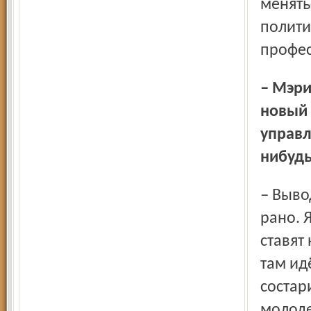
менять
полити
профес
– Мэрия Ярославля сейчас сильно обновилась. Пришёл
новый 
управл
нибудь
– Выводы о движении Ярославля вперёд пока делать
рано. 
ставят
там ид
состар
молоде