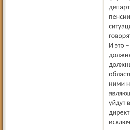
департ
пенсии
ситуац
говоря
И это –
должны
должны
област
ними н
являющ
уйдут 
директ
исключ