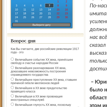
1
2
По-нас
3
4
5
6
7
8
9
10
11
12
13
14
15
16
имита
17
18
19
20
21
22
23
24
25
26
27
28
29
30
усилен
31
Выберите дату
должны
нас вс
Вопрос дня
сказал
Как Вы считаете, две российские революции 1917
высказ
года - это
Величайшее событие ХХ века, принёсшее
только
свободу и счастье народам России
дости
Величайшее разочарование ХХ века,
доказавшее невозможность построения
справедливого государства
Величайшее преступление ХХ века, ставшее
– Юрий Васильевич, не так давно в «Северном крае»
причиной гибели миллионов людей
Величайшее в ХХ веке предательство
было н
правящего класса
Величайшая в ХХ веке провокация
област
иностранных спецслужб
этом и
Величайшая глупость ХХ века, поскольку