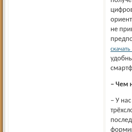
получе
цифров
ориент
не при
предпо
скачать
удобны
смартф
– Чем
– У нас «старенькая» Дума и странное, похожее на
трёхсл
послед
формир