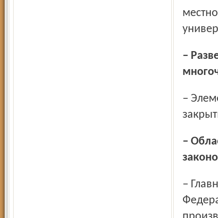
местно
универ
– Разве можно на территории одной области закрыть
многоч
– Элементарно. Принять закон Ярославской области – и
закрыт
– Областной закон может противоречить федеральному
законо
– Главное – создать прецедент и обратить внимание
Федера
произв