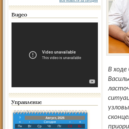
Все новости за сегодня
Видео
В ходе беседы с мэром города Рыбинска Юрием
Василь
ласточ
ситуац
Управление
узловы
сконце
?
Август, 2026
«
‹
Сегодня
›
»
приори
Пн
Вт
Ср
Чт
Пт
Сб
Вс