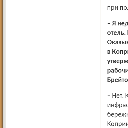
при по
– Я недавно был в Брейтове и видел этот шикарный
отель.
Оказыв
в Копр
утверж
рабочи
Брейто
– Нет. Коприно – редкий пример тотального, глубокого
инфрас
бережн
Коприн