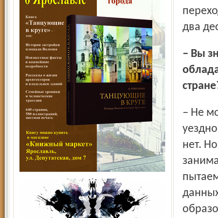
перехо
два дес
– Вы знаете, что нужно делать, или по крайней мере
облада
стране
– Не могу сказать, что я – тот человек, который, сидя в
уездно
нет. Н
занима
пытаем
данных
образо