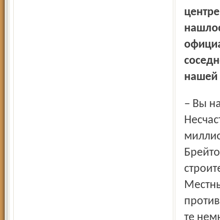
центре
нашлос
официа
соседн
нашей 
– Вы наивны. Приведу в пример базу отдыха в Брейтове.
Несчас
миллио
Брейто
строит
Местны
против
те нем