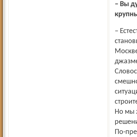
– Вы думаете, что так сможете перетащить людей из
крупны
– Естественно. Не все в крупных городах готовы
станов
Москве
джазме
Словос
смешно
ситуац
строит
Но мы 
решени
По-пре