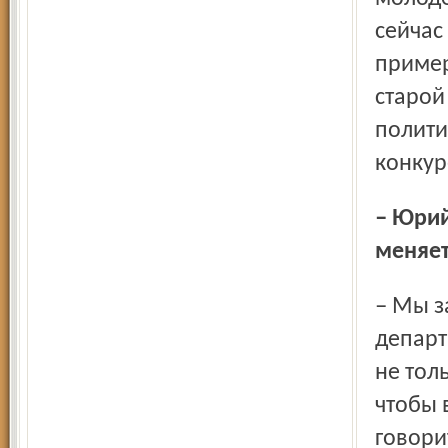
сейчас
пример
старой
полити
конкур
– Юрий Васильевич, а в Рыбин­ске выращивается смена,
меняет
– Мы заменили всех замов и всех директоров
департ
не тол
чтобы 
говори