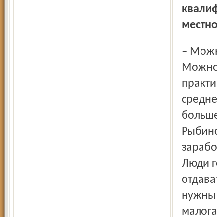
квалиф
местно
– Можно. Но для этого нужно принимать решения.
Можно 
практи
средне
больше
Рыбинс
зарабо
Люди г
отдава
нужны 
малога