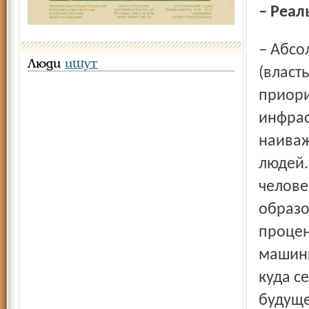
– Реа
– Абсолютно всё можно изменить. Вопрос другой: мы
Люди
ищут
(власт
приори
инфрас
наиваж
людей.
челове
образо
процен
машины
куда с
будуще