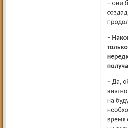
– они 
создад
продол
– Наконец-то власть в открытую заявляет, что у нас не
только
нередк
получат
– Да, область находится в социальном кризисе. У нас нет
внятно
на буду
необхо
время 