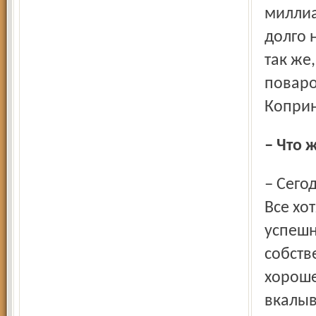
миллиа
долго 
так же
поваров
Коприн
– Что 
– Сегодня никто не хочет работать и иметь мокрую спину.
Все хо
успешн
собств
хороше
вкалыв