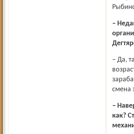
Рыбинс
– Недавно произошли перестановки в Ярославской
органи
Дегтяр
– Да, так как между этими людьми существует пропасть в
возрас
зараба
смена 
– Наверное, все согласятся, что элиты надо менять. Но
как? С
механ