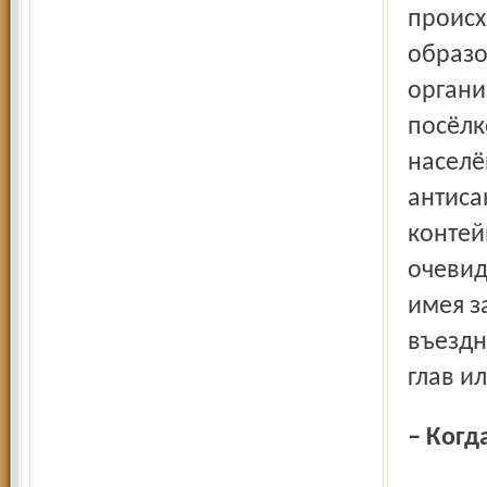
происх
образо
органи
посёлк
населё
антиса
контей
очевид
имея з
въездно
глав и
– Ког