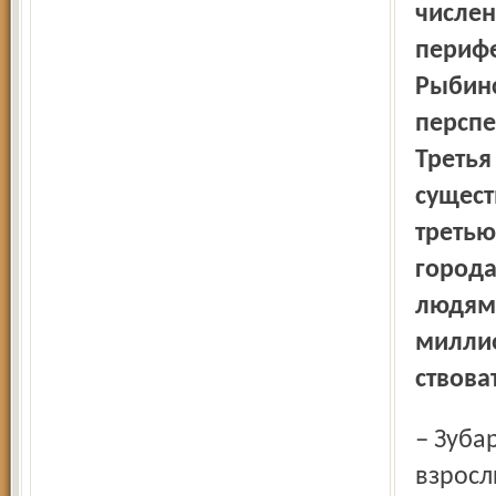
числен
перифе
Рыбинс
перспе
Третья
сущест
третью
города
людям,
миллио
ствова
– Зубаревич имеет право на любое заключение. Но я
взросл