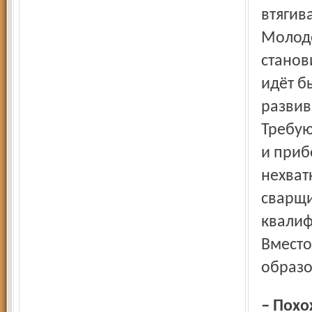
втягив
Молодё
станов
идёт б
развив
Требую
и приб
нехват
сварщи
квалиф
Вместо
образо
– Похожая история есть про Владимир. В этом областном