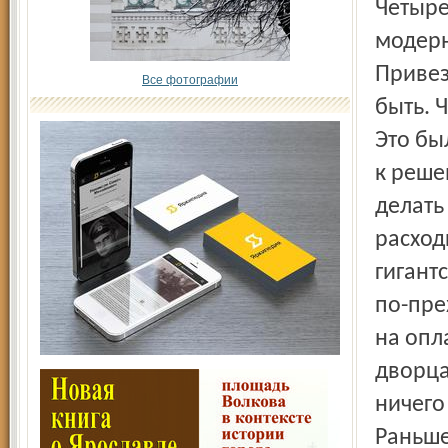
Четыре
модерн
Привез
Все фотографии
быть. 
Это бы
к реше
делать
расход
гигант
по-пре
на опл
дворца
ничего
Раньше