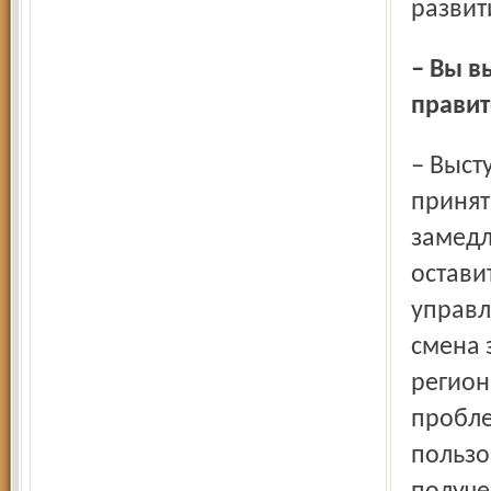
развит
– Вы выходили с этим предложением в областное
правит
– Выступал месяца два назад. Пока всё тихо. У нас
принят
замедл
остави
управл
смена 
регион
пробле
пользо