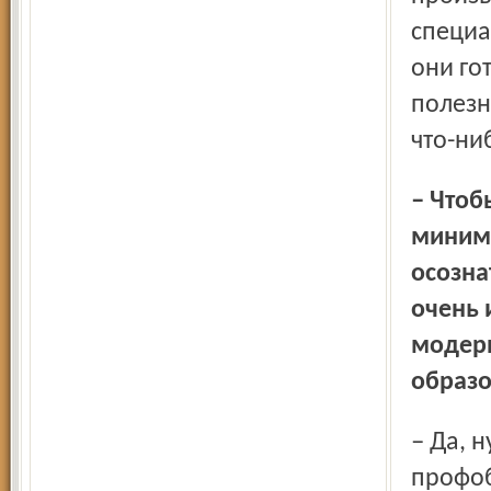
специа
они го
полезн
что-ни
– Чтобы это происходило, молодой человек как
миниму
осозна
очень 
модерн
образо
– Да, нужна. По большому счёту, системы среднего
профоб