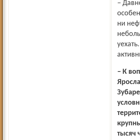
– Давно уже. Ярославль – часть России. Но есть местные
особен
ни неф
неболь
уехать
активн
– К вопросу об оттоке людей. Прошлой зимой в
Яросла
Зубаре
условн
террит
крупны
тысяч 