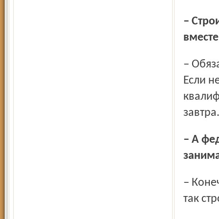
– Строительство общежитий может взять на себя область
вместе
– Обязаны взять. Проблема общежитий стоит очень остро.
Если н
квалиф
завтра
– А федеральное законодательство позволяет
занима
– Конечно. Калужская, Белгород­ская, Орловская области
так стр