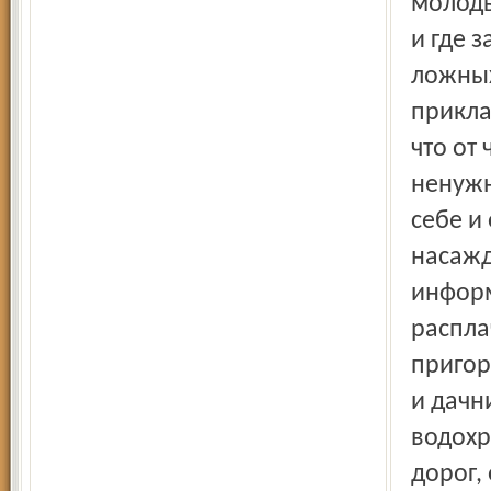
молоды
и где 
ложных
прикла
что от 
ненужн
себе и
насажд
информ
распла
пригор
и дачн
водохр
дорог,