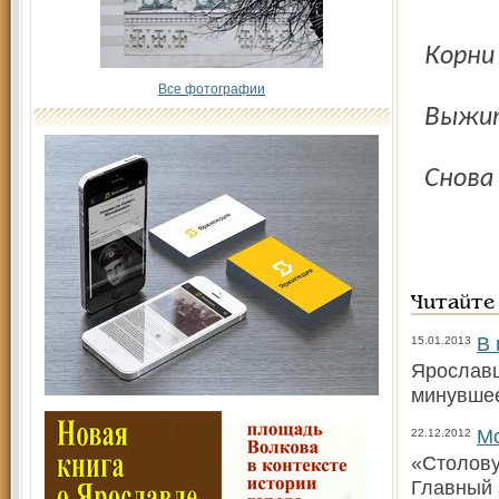
Корн
Все фотографии
Выжи
Снов
Читайте
В 
15.01.2013
Ярославц
минувшее
Мо
22.12.2012
«Столову
Главный 