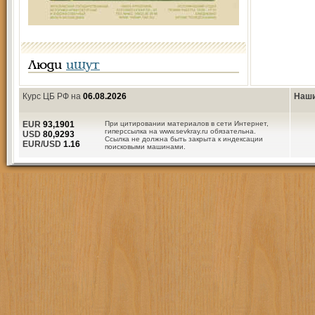
Люди
ищут
Курс ЦБ РФ на
06.08.2026
Наши
EUR
93,1901
При цитировании материалов в сети Интернет,
гиперссылка на www.sevkray.ru обязательна.
USD
80,9293
Ссылка не должна быть закрыта к индексации
EUR/USD
1.16
поисковыми машинами.