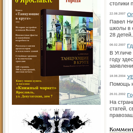
столики 
Оп
22.08.2007
Павел Ни
школы в 
28 детей
Гд
06.02.2007
В Угличе
году зде
заявлени
У
18.06.2004
Помощь н
Го
26.01.2002
На стран
статей, 
правозащ
Коммен