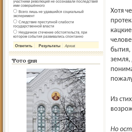
участники революций не осознавали последствий
ими совершённого
Хотя ч
Всего лишь не удавшийся социальный
эксперимент
протек
Следствие преступной слабости
государственной власти
кацкие
Неудачное стечение обстоятельств, при
котором события развивались спонтанно
челове
Архив
бытия,
земля,
Фото дня
понима
пожалу
Из сти
возрож
Но ост