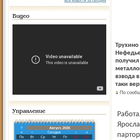
Все новости за сегодня
Видео
Трухино 
Нефедье
получил
металло
взвода 
таки вер
По сообщ
Управление
Работа
Яросла
?
Август, 2026
«
‹
Сегодня
›
»
партор
Пн
Вт
Ср
Чт
Пт
Сб
Вс