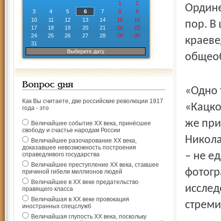
1
2
Ордине
3
4
5
6
7
8
9
10
11
12
13
14
15
16
пор. В
17
18
19
20
21
22
23
24
25
26
27
28
29
30
краеве
31
Выберите дату
общео
Вопрос дня
«Одно 
Как Вы считаете, две российские революции 1917
«Кацко
года - это
же при
Величайшее событие ХХ века, принёсшее
свободу и счастье народам России
Никола
Величайшее разочарование ХХ века,
доказавшее невозможность построения
– не е
справедливого государства
Величайшее преступление ХХ века, ставшее
фотогр
причиной гибели миллионов людей
Величайшее в ХХ веке предательство
исслед
правящего класса
Величайшая в ХХ веке провокация
стреми
иностранных спецслужб
Величайшая глупость ХХ века, поскольку