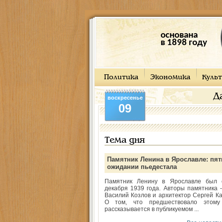
основана
в 1898 году
Политика
Экономика
Культ
Д
воскресенье
09
Тема дня
Памятник Ленина в Ярославле: пят
ожидании пьедестала
Памятник Ленину в Ярославле был 
декабря 1939 года. Авторы памятника -
Василий Козлов и архитектор Сергей Ка
О том, что предшествовало этому
рассказывается в публикуемом ...