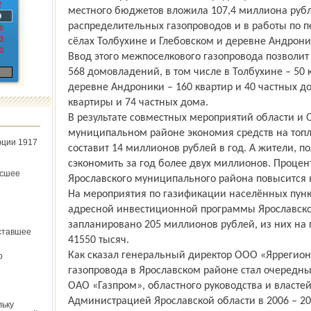
2
местного бюджетов вложила 107,4 миллиона рубле
9
распределительных газопроводов и в работы по пе
6
3
сёлах Толбухине и Глебовском и деревне Андрони
0
Ввод этого межпоселкового газопровода позволит
568 домовладений, в том числе в Толбухине – 50 
деревне Андроники – 160 квартир и 40 частных до
квартиры и 74 частных дома.
В результате совместных мероприятий области и 
муниципальном районе экономия средств на топли
юции 1917
составит 14 миллионов рублей в год. А жители, п
сэкономить за год более двух миллионов. Процен
ёсшее
Ярославского муниципального района повысится н
На мероприятия по газификации населённых пунк
адресной инвестиционной программы Ярославской
запланировано 205 миллионов рублей, из них на
ставшее
41550 тысяч.
Как сказал генеральный директор ООО «Яррегион
о
газопровода в Ярославском районе стал очеред
ОАО «Газпром», областного руководства и властей
Администрацией Ярославской области в 2006 – 20
льку