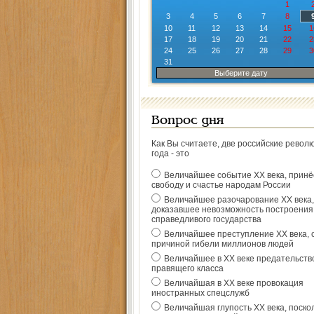
1
3
4
5
6
7
8
10
11
12
13
14
15
1
17
18
19
20
21
22
2
24
25
26
27
28
29
3
31
Выберите дату
Вопрос дня
Как Вы считаете, две российские револ
года - это
Величайшее событие ХХ века, прин
свободу и счастье народам России
Величайшее разочарование ХХ века,
доказавшее невозможность построения
справедливого государства
Величайшее преступление ХХ века, 
причиной гибели миллионов людей
Величайшее в ХХ веке предательств
правящего класса
Величайшая в ХХ веке провокация
иностранных спецслужб
Величайшая глупость ХХ века, поско