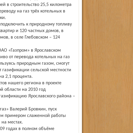
й в строительство 25,5 километра
реводу на газ трёх котельных в
ки.
 подключить к природному топливу
квартир и 120 частных домов, в
мов, в селе Глебовском – 124
ОАО «Газпром» в Ярославском
во от перевода котельных на газ
ользуясь природным газом, смогут
т газификации сельской местности
а 2,1 процента.
тов нашего региона в проекте
 области на 2010 год
 газификацию Ярославского района –
газ» Валерий Бровкин, пуск
ным примером слаженной работы
 на местах.
09 годах в полном объёме