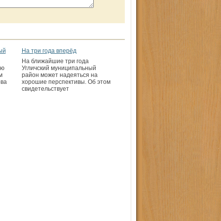
ый
На три года вперёд
На ближайшие три года
ию
Угличский муниципальный
м
район может надеяться на
ова
хорошие перспективы. Об этом
свидетельствует