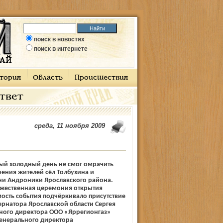
поиск в новостях
поиск в интернете
тория
Область
Происшествия
ответ
среда, 11 ноября 2009
й холодный день не смог омрачить
ения жителей сёл Толбухина и
ни Андроники Ярославского района.
ржественная церемония открытия
ость события подчёркивало присутствие
бернатора Ярославской области Сергея
ьного директора ООО «Яррегионгаз»
генерального директора