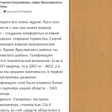
Сергея Скорнякова, главы Ярославского
това.
ВА
Наталья БОРОДИНА
месте с тем оно имеет важное
и – создание комфортных условий
сказал, открывая торжество, Сергей
, имеющих важное экономическое
. Кроме Ярославского района газ
лавского района. Газификации
ется значительное внимание. Если в
7 квартир, то в 2007-м – 4822, а в
ела мы решаем комплексно, в первую
ерспективы развития.
азификацию села было вложено более
го партнёра нашей области – ОАО
ионов.
деньги «Газпрома» построен
километра, стоимостью 116,4
асть за счёт средств областного и