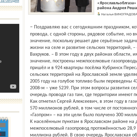
 за сегодня
«Ярославльоблгаза» 
района Андрея Реша
Наталья ВИНОГРАДО
– Поздравляю вас с сегодняшним праздником, которого все очень ждали. Пуск газо­
провода, с одной стороны, рядовое событие, но в
значение, поскольку решает две серьёзные задач
жизни на селе и развитие сельских территорий, – 
Вахруков. – В этом году в двух районах области
значение, построены межпоселковые газопроводы
пришёл и в 924 квартиры посёлка Кубринск Перес
сельских территорий на Ярославской земле уделя
2005 году на голубое топливо были переведены 433
2008-м – уже 5239. При этом вопросы развития с
очередь проводя газ там, где территории имеют п
Как отметил Сергей Алексеевич, в этом году в г
570 миллионов рублей, в том числе от постоянно
«Газпром» – на эти цели было получено 300 милл
К населённым пунктам в Ярославском районе на 
межпоселковый газопровод протяжённостью 28,9 
»
с
миллиона рублей. В свою очередь Ярославская обл