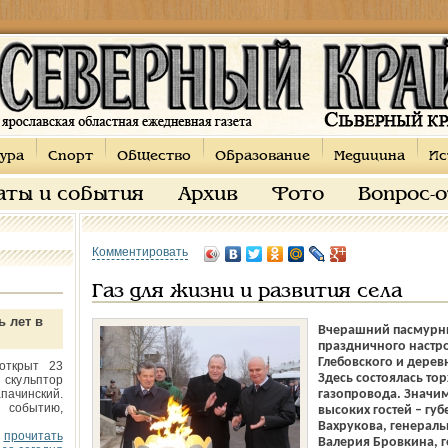
ура
Спорт
Общество
Образование
Медицина
Ис
аты и события
Архив
Фото
Вопрос-
Комментировать
Газ для жизни и развития села
ь лет в
Вчерашний пасмурны
праздничного настро
Глебовского и дерев
открыт 23
Здесь состоялась то
 скульптор
пачинский.
газопровода. Значим
 событию,
высоких гостей – гу
Вахрукова, генерал
прочитать
Валерия Бровкина, 