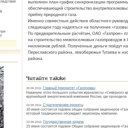
следствий
выполнен план-график синхронизации программы
обес­печивающий строительство внутрипоселковых
й
приёму природного газа.
Именно совместные дей­ствия областного руководс
следующем году надеяться на получение «газовы
при
По предварительным расчётам, ОАО «Газпром» пл
о
на строительство межпоселковых газопроводов в 
миллионов рублей. Полученные деньги пойдут 
Переславского района, левобережья Тутаева и на
района.
Читайте также
Главный приоритет «Газпрома»
30.06.2011
Накануне этого большого события журналисты «Северного к
крупнейшей энергетической компании России, где проходила
Стратегические проекты
24.06.2011
30 июня состоится годовое общее собрание акционеров «Газ
который традиционно обсуждают акционеры компании,
Государственная задача
23.06.2010
25 июня состоится годовое Общее собрание акционеров «Газ