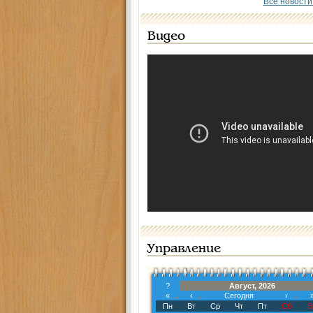
Все новости
Видео
Управление
?
Август, 2026
«
‹
Сегодня
›
Пн
Вт
Ср
Чт
Пт
Сб
В