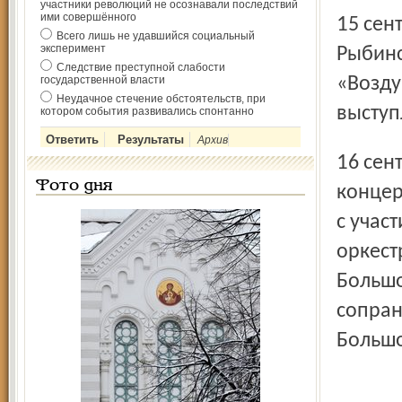
участники революций не осознавали последствий
ими совершённого
15 сентября концерт старинной итальянской музыки в
Всего лишь не удавшийся социальный
эксперимент
Рыбинс
Следствие преступной слабости
государственной власти
«Возду
Неудачное стечение обстоятельств, при
выступ
котором события развивались спонтанно
Архив
16 сентября в Большом зале ДК «Вымпел» состоится
Фото дня
концер
с учас
оркест
Большо
сопран
Большо