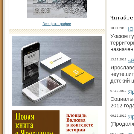
Читайте
Все фотографии
Юр
10.01.2013
Указом г
территор
назначен
«В
13.12.2012
Ярославе
неутешит
детский 
Яр
07.12.2012
Социальн
2012 год
Яр
06.12.2012
(Продолж
05.12.2012