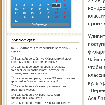
27 августа, в субботу, в арт-клубе «Перекрёсток» –
1
2
3
4
5
6
7
8
9
концер
10
11
12
13
14
15
16
17
18
19
20
21
22
23
класси
24
25
26
27
28
29
30
31
произв
Выберите дату
Удивительный музыкант и композитор вырос в Рыбинске,
Вопрос дня
поступ
Как Вы считаете, две российские революции 1917
филарм
года - это
Величайшее событие ХХ века, принёсшее
Чайков
свободу и счастье народам России
чтобы 
Величайшее разочарование ХХ века,
доказавшее невозможность построения
справедливого государства
класси
Величайшее преступление ХХ века, ставшее
причиной гибели миллионов людей
культу
Величайшее в ХХ веке предательство
правящего класса
«Перек
Величайшая в ХХ веке провокация
Ася Ла
иностранных спецслужб
Величайшая глупость ХХ века, поскольку