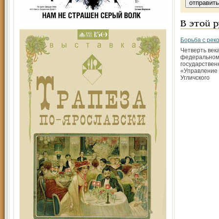
В этой 
Борьба с рек
Четверть век
федеральном
государстве
«Управление 
Угличского