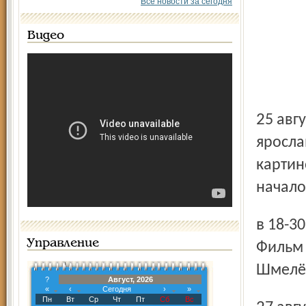
Все новости за сегодня
Видео
25 августа, в четверг, в гостях у рыбинцев замечательный
яросла
картин
начало
в 18-30. Организатор встречи – киноклуб «Современник».
Управление
Фильм 
Шмелёв
?
Август, 2026
«
‹
Сегодня
›
»
Пн
Вт
Ср
Чт
Пт
Сб
Вс