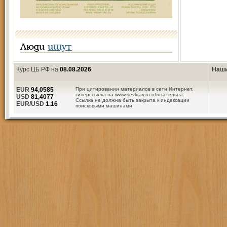
Люди
ищут
Курс ЦБ РФ на
08.08.2026
Наши
EUR
94,0585
При цитировании материалов в сети Интернет,
гиперссылка на www.sevkray.ru обязательна.
USD
81,4077
Ссылка не должна быть закрыта к индексации
EUR/USD
1.16
поисковыми машинами.