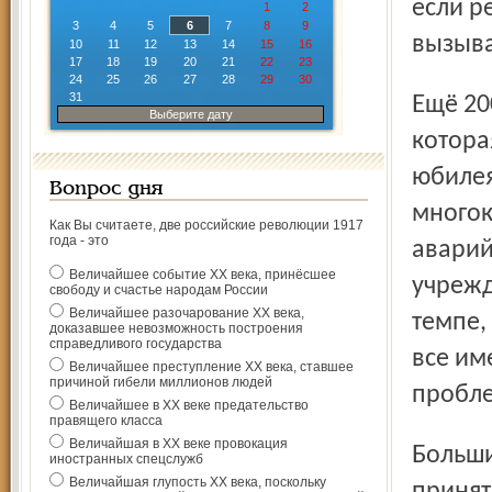
если р
1
2
3
4
5
6
7
8
9
вызыва
10
11
12
13
14
15
16
17
18
19
20
21
22
23
24
25
26
27
28
29
30
31
Ещё 200 миллионов вложено в реконструкцию сетей,
Выберите дату
котора
юбилея
Вопрос дня
многок
Как Вы считаете, две российские революции 1917
года - это
аварий
Величайшее событие ХХ века, принёсшее
учрежд
свободу и счастье народам России
Величайшее разочарование ХХ века,
темпе,
доказавшее невозможность построения
справедливого государства
все им
Величайшее преступление ХХ века, ставшее
причиной гибели миллионов людей
пробле
Величайшее в ХХ веке предательство
правящего класса
Величайшая в ХХ веке провокация
Большим подспорьем в решении проблем Ростова станет
иностранных спецслужб
Величайшая глупость ХХ века, поскольку