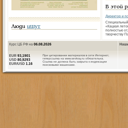
В этой 
Директор и п
Специальный
Люди
ищут
«Кацкая лето
полностью от
творчеству П
Курс ЦБ РФ на
06.08.2026
Наши
EUR
93,1901
При цитировании материалов в сети Интернет,
гиперссылка на www.sevkray.ru обязательна.
USD
80,9293
Ссылка не должна быть закрыта к индексации
EUR/USD
1.16
поисковыми машинами.