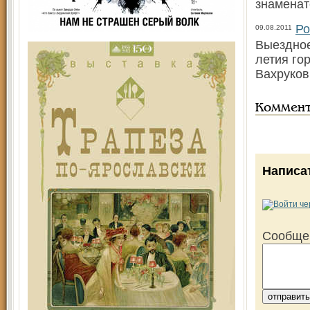
знаменат
Ро
09.08.2011
Выездное
летия го
Вахруков
Коммен
Написа
Сообще