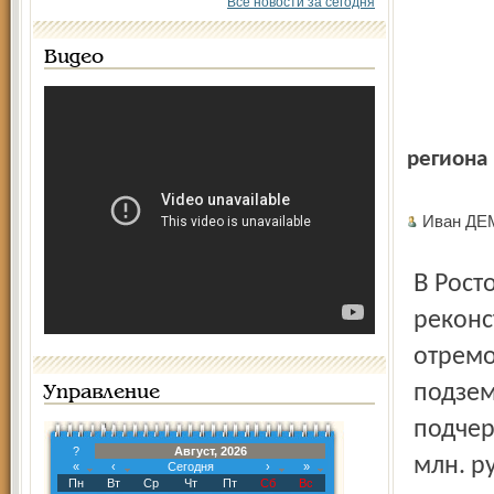
Все новости за сегодня
Видео
региона
Иван Д
В Ростове проведён большой объём работ по
реконс
отремо
подзем
Управление
подчер
?
Август, 2026
млн. р
«
‹
Сегодня
›
»
Пн
Вт
Ср
Чт
Пт
Сб
Вс