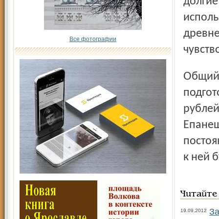
долгие
исполь
древне
Все фотографии
чувств
Общий объём финансирования всех мероприятий по
подгот
рублей
Епанеш
постоя
к ней 
Читайте
За
19.09.2012