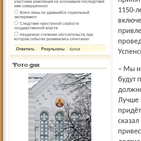
принят
участники революций не осознавали последствий
ими совершённого
1150-л
Всего лишь не удавшийся социальный
эксперимент
включе
Следствие преступной слабости
государственной власти
привле
Неудачное стечение обстоятельств, при
котором события развивались спонтанно
провед
Архив
Успенс
Фото дня
– Мы не закончим все работы в городе к юбилею – они
будут 
должно
Лучше 
придёт
сказал
привес