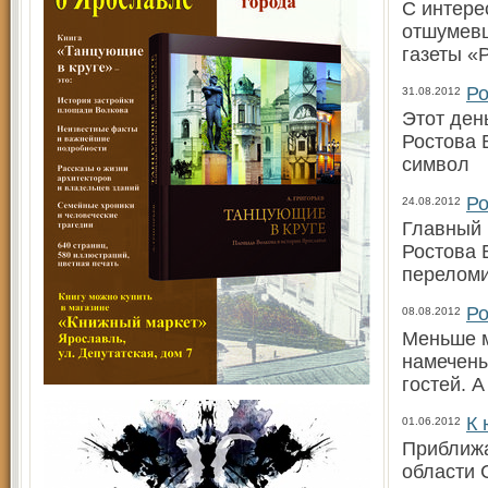
С интере
отшумевш
газеты «
Ро
31.08.2012
Этот ден
Ростова 
символ
Ро
24.08.2012
Главный 
Ростова 
переломи
Ро
08.08.2012
Меньше м
намечены
гостей. 
К 
01.06.2012
Приближа
области 