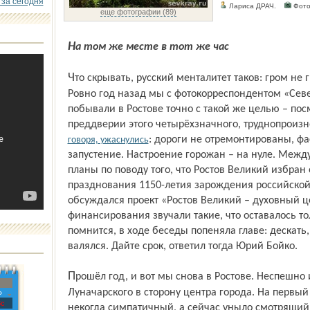
 за сегодня
Лариса ДРАЧ.
Фото
еще фотографии (89)
На том же месте в тот же час
Что скрывать, русский менталитет таков: гром не грянет – мужик не перекрестится.
Ровно год назад мы с фотокорреспондентом «Сев
побывали в Ростове точно с такой же целью – посм
преддверии этого четырёхзначного, труднопроиз
: дороги не отремонтированы, ф
говоря, ужаснулись
запустение. Настроение горожан – на нуле. Межд
планы по поводу того, что Ростов Великий избран
празднования 1150-летия зарождения российской 
обсуждался проект «Ростов Великий – духовный ц
финансирования звучали такие, что оставалось то
помнится, в ходе беседы попеняла главе: дескать,
валялся. Дайте срок, ответил тогда Юрий Бойко.
Прошёл год, и вот мы снова в Ростове. Неспешно идём от вокзала по улице
Луначарского в сторону центра города. На первый
»
с
некогда симпатичный, а сейчас уныло смотрящи