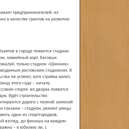
но в качестве грантов на развитие
ом, хоккейный корт, беговые
ожалуй, только стадион «Шинник»
зводимым ростов­ским стадионом. К
тва не успеют, хотя стройка кипит,
онцу этого года – началу
ссовом спорте: во дворах появятся
к. Идёт строительство
онтируются дороги с полной заменой
ми глазами – стадион, ремонт улицы
овить один из спортгородков,
ый взгляд, до финиша на каждом
 важно – к юбилею ли, с