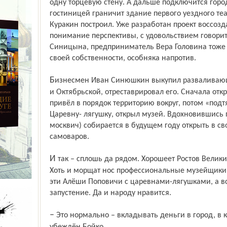
одну торцевую стену. А дальше подключится горо
гостиницей граничит здание первого уездного теат
Куракин построил. Уже разработан проект воссозд
понимание перспективы, с удоволь­ствием говорит
Синицына, предприниматель Вера Головина тоже 
своей соб­ственности, особняка напротив.
Бизнесмен Иван Синюшкин выкупил разваливающийся дом на углу улиц Ленинской
и Октябрьской, отреставрировал его. Сначала отк
привёл в порядок территорию вокруг, потом «под
Царевну- лягушку, открыл музей. Вдохновившись 
москвич) собирается в будущем году открыть в с
самоваров.
И так – сплошь да рядом. Хорошеет Ростов Великий, прирастает новыми музеями.
Хоть и морщат нос профессиональные музейщики –
эти Алёши Поповичи с царевнами-лягушками, а в
запустение. Да и народу нравится.
– Это нормально – вкладывать деньги в город, в котором работает твой бизнес, –