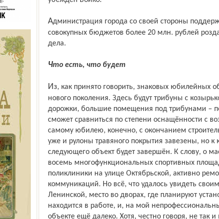
убеждён Бойко.
Администрация города со своей стороны поддерживает предпринимателей: из
совокупных бюджетов более 20 млн. рублей розда
дела.
Что есть, что будет
Из, как принято говорить, знаковых юбилейных объектов в городе появится стадион
нового поколения. Здесь будут трибуны с козырьк
дорожки, большие помещения под трибунами – п
сможет сравниться по степени оснащённости с во
самому юбилею, конечно, с окончанием строительс
уже и рулоны травяного покрытия завезены, но к к
следующего объект будет завершён. К слову, о ма
восемь многофункциональных спортивных площадо
поликлиники на улице Октябрьской, активно рем
коммуникаций. Но всё, что удалось увидеть свои
Ленинской, место во дворах, где планируют устан
находится в работе, и, на мой непрофессиональн
объекте ещё далеко. Хотя, честно говоря, не так и