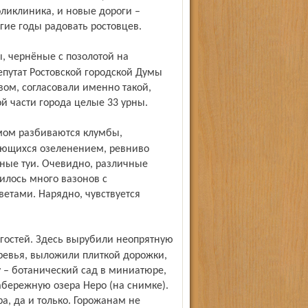
поликлиника, и новые дороги –
гие годы радовать ростовцев.
епутат Ростов­ской городской Думы
ом, согласовали именно такой,
ой части города целые 33 урны.
ающихся озеленением, ревниво
вные туи. Очевидно, различные
илось много вазонов с
тами. Нарядно, чувствуется
ревья, выложили плиткой дорожки,
– ботанический сад в миниатюре,
абережную озера Неро (на снимке).
а, да и только. Горожанам не