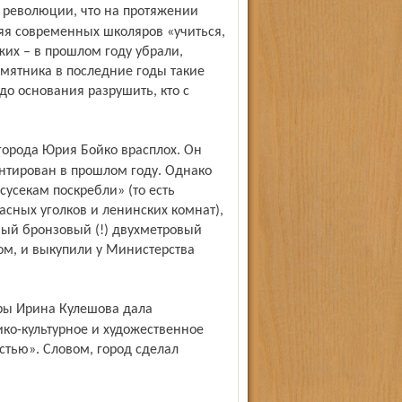
яя современных школяров «учиться,
жих – в прошлом году убрали,
памятника в последние годы такие
 до основания разрушить, кто с
нтирован в прошлом году. Однако
сусекам поскребли» (то есть
сных уголков и ленинских комнат),
ный бронзовый (!) двухметровый
ом, и выкупили у Министерства
ко-культурное и художественное
стью». Словом, город сделал