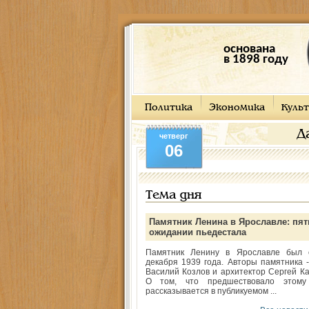
основана
в 1898 году
Политика
Экономика
Культ
Д
четверг
06
Тема дня
Памятник Ленина в Ярославле: пят
ожидании пьедестала
Памятник Ленину в Ярославле был 
декабря 1939 года. Авторы памятника -
Василий Козлов и архитектор Сергей Ка
О том, что предшествовало этому
рассказывается в публикуемом ...