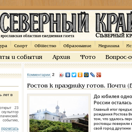
ура
Спорт
Общество
Образование
Медицина
Ис
аты и события
Архив
Фото
Вопрос-
2
Комментарии:
Ростов к празднику готов. Почти
ь лет в
До юбилея одно
России осталась
открыт 23
Главный итог предъ
 скульптор
рождения Ростова Ве
пачинский.
том, что удалось пе
 событию,
ростовцы поверили в 
прочитать
свой город другими 