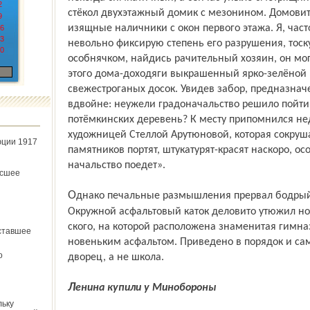
2
стёкол двухэтажный домик с мезонином. Домовит
9
изящные наличники с окон первого этажа. Я, част
6
3
невольно фиксирую степень его разрушения, тоск
0
особнячком, найдись рачительный хозяин, он мог 
этого дома-доходяги выкрашенный ярко-зелёной 
свежестроганых досок. Увидев забор, предназнач
вдвойне: неужели градоначальство решило пойти
потёмкинских деревень? К месту припомнился нед
художницей Стеллой Арутюновой, которая сокруша
юции 1917
памятников портят, штукатурят-красят наскоро, ос
начальство поедет».
ёсшее
Однако печальные размышления прервал бодрый рёв дорожной техники: на улице
Окружной асфальтовый каток деловито утюжил но
ского, на которой расположена знаменитая гимна
ставшее
новеньким асфальтом. Приведено в порядок и сам
о
дворец, а не школа.
Ленина купили у Минобороны
льку