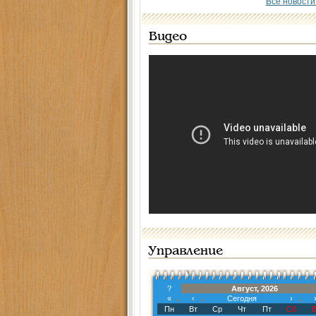
Все новости
Видео
Управление
?
Август, 2026
«
‹
Сегодня
›
Пн
Вт
Ср
Чт
Пт
Сб
В