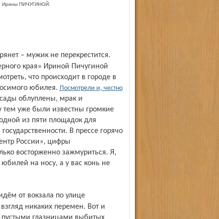
 Ирины ПИЧУГИНОЙ.
ерного края» Ириной Пичугиной
отреть, что происходит в городе в
носимого юбилея.
Посмотрели и, честно
асады облуплены, мрак и
у тем уже были известны громкие
 одной из пяти площадок для
государственности. В прессе горячо
ентр России», цифры
лько восторженно зажмуриться. Я,
 юбилей на носу, а у вас конь не
 взгляд никаких перемен. Вот и
й пустыми глазницами выбитых