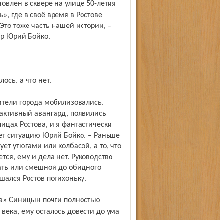
, где в своё время в Ростове
Это тоже часть нашей истории, –
эр Юрий Бойко.
ось, а что нет.
активный авангард, появились
лицах Ростова, и я фантастически
ет ситуацию Юрий Бойко. – Раньше
ет утюгами или колбасой, а то, что
тся, ему и дела нет. Руководство
вать или смешной до обидного
ушался Ростов потихоньку.
 века, ему осталось довести до ума