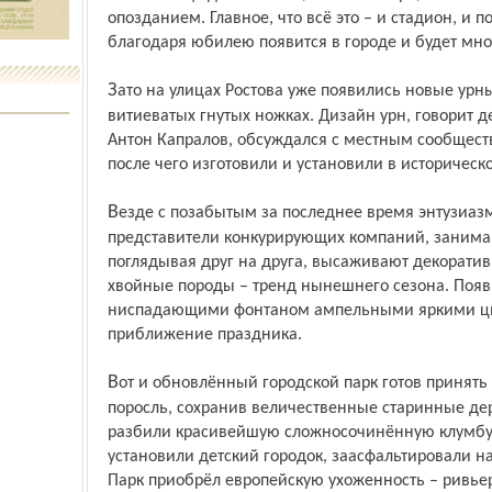
опозданием. Главное, что всё это – и стадион, и 
благодаря юбилею появится в городе и будет мно
Зато на улицах Ростова уже появились новые урны, чернёные с позолотой на
витиеватых гнутых ножках. Дизайн урн, говорит д
Антон Капралов, обсуждался с местным сообществ
после чего изготовили и установили в историческ
Везде с позабытым за последнее время энтузиазмом разбиваются клумбы,
представители конкурирующих компаний, заним
поглядывая друг на друга, высаживают декорати
хвойные породы – тренд нынешнего сезона. Появ
ниспадающими фонтаном ампельными яркими цве
приближение праздника.
Вот и обновлённый городской парк готов принять гостей. Здесь вырубили неопрятную
поросль, сохранив величественные старинные де
разбили красивейшую сложносочинённую клумбу 
установили дет­ский городок, заасфальтировали н
Парк приобрёл европейскую ухоженность – ривьер