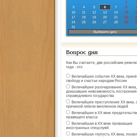
1
3
4
5
6
7
8
10
11
12
13
14
15
1
17
18
19
20
21
22
2
24
25
26
27
28
29
3
31
Выберите дату
Вопрос дня
Как Вы считаете, две российские револ
года - это
Величайшее событие ХХ века, прин
свободу и счастье народам России
Величайшее разочарование ХХ века,
доказавшее невозможность построения
справедливого государства
Величайшее преступление ХХ века, 
причиной гибели миллионов людей
Величайшее в ХХ веке предательств
правящего класса
Величайшая в ХХ веке провокация
иностранных спецслужб
Величайшая глупость ХХ века, поско