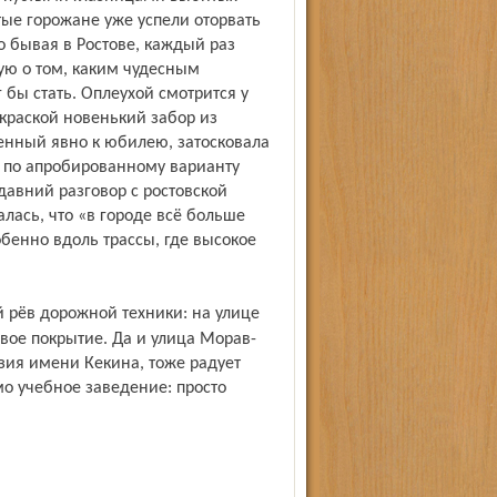
ые горожане уже успели оторвать
о бывая в Ростове, каждый раз
ую о том, каким чудесным
бы стать. Оплеухой смотрится у
краской новенький забор из
енный явно к юбилею, затосковала
 по апробированному варианту
авний разговор с ростовской
лась, что «в городе всё больше
обенно вдоль трассы, где высокое
вое покрытие. Да и улица Морав­
зия имени Кекина, тоже радует
о учебное заведение: просто