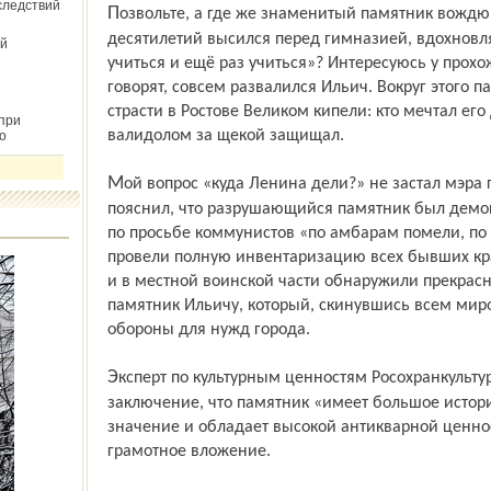
следствий
Позвольте, а где же знаменитый памятник вождю революции, что на протяжении
десятилетий высился перед гимназией, вдохновл
й
учиться и ещё раз учиться»? Интересуюсь у прохо
говорят, совсем развалился Ильич. Вокруг этого 
страсти в Ростове Великом кипели: кто мечтал его
при
валидолом за щекой защищал.
о
Мой вопрос «куда Ленина дели?» не застал мэра города Юрия Бойко врасплох. Он
пояснил, что разрушающийся памятник был демо
по просьбе коммунистов «по амбарам помели, по 
провели полную инвентаризацию всех бывших кра
и в местной воинской части обнаружили прекрас
памятник Ильичу, который, скинувшись всем мир
обороны для нужд города.
Эксперт по культурным ценностям Росохранкультуры Ирина Кулешова дала
заключение, что памятник «имеет большое истори
значение и обладает высокой антикварной ценно
грамотное вложение.