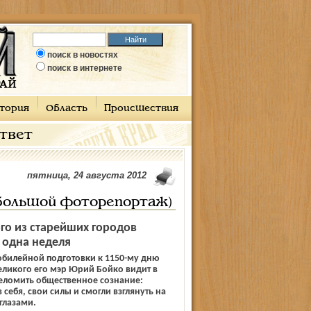
поиск в новостях
поиск в интернете
тория
Область
Происшествия
ответ
пятница, 24 августа 2012
 (большой фоторепортаж)
го из старейших городов
 одна неделя
юбилейной подготовки к 1150-му дню
ликого его мэр Юрий Бойко видит в
реломить общественное сознание:
себя, свои силы и смогли взглянуть на
глазами.