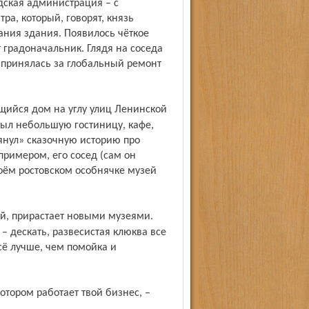
дская администрация – с
ра, который, говорят, князь
ания здания. Появилось чёткое
 градоначальник. Глядя на соседа
принялась за глобальный ремонт
рыл небольшую гостиницу, кафе,
тянул» сказочную историю про
примером, его сосед (сам он
воём ростовском особнячке музей
 дескать, развесистая клюква все
сё лучше, чем помойка и