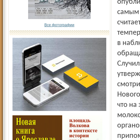
опубли
самым 
считае
Все фотографии
темпер
в набл
обраща
Случил
утверж
смотри
Нового
что на
молоко
органо
припом