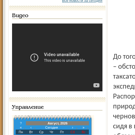
Все новости за сегодня
Видео
До тог
– обст
таксат
экспед
Распор
природ
Управление
чернов
?
Август, 2026
сидя в
«
‹
Сегодня
›
»
Пн
Вт
Ср
Чт
Пт
Сб
Вс