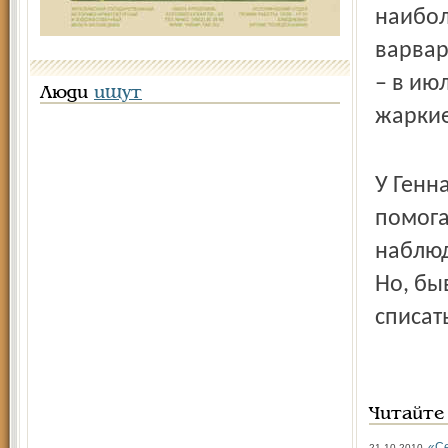
наибол
варвар
– в июл
Люди
ищут
жаркие
У Генн
помога
наблюд
Но, бы
списат
Читайте
«Се
21.10.2010