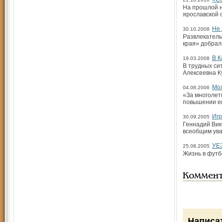
На прошлой н
ярославской 
Не 
30.10.2008
Развлекатель
края» добрал
В К
19.03.2008
В трудных си
Алексеевна К
Мол
04.08.2006
«За многолет
повышении ег
Игр
30.09.2005
Геннадий Викт
всеобщим ува
УЕ
25.08.2005
Жизнь в фут
Коммен
Написа