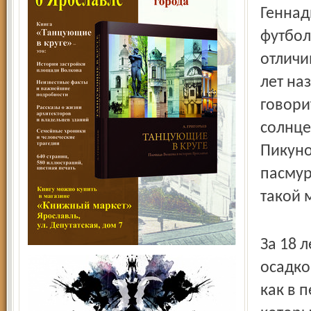
Геннад
футбол
отличи
лет на
говори
солнце
Пикуно
пасмур
такой 
За 18 
осадко
как в п