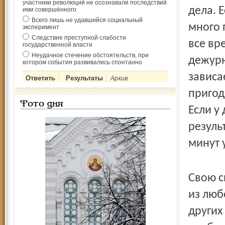
участники революций не осознавали последствий
дела. Е
ими совершённого
Всего лишь не удавшийся социальный
много 
эксперимент
Следствие преступной слабости
все вр
государственной власти
Неудачное стечение обстоятельств, при
дежурн
котором события развивались спонтанно
зависа
Архив
пригод
Фото дня
Если у
результ
минут 
Свою с
из люб
других