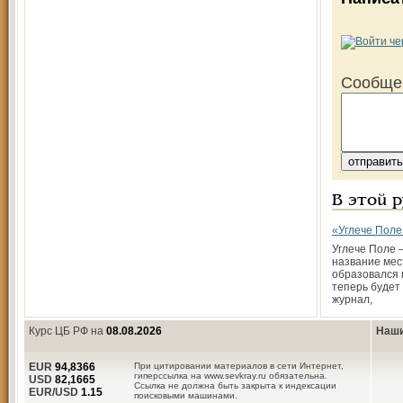
Сообще
В этой 
«Углече Поле
Углече Поле 
название мест
образовался г
теперь будет
журнал,
Курс ЦБ РФ на
08.08.2026
Наши
EUR
94,8366
При цитировании материалов в сети Интернет,
гиперссылка на www.sevkray.ru обязательна.
USD
82,1665
Ссылка не должна быть закрыта к индексации
EUR/USD
1.15
поисковыми машинами.