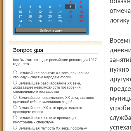
обязан
1
2
3
4
5
6
7
8
9
отмеча
10
11
12
13
14
15
16
17
18
19
20
21
22
23
логику
24
25
26
27
28
29
30
31
Выберите дату
Восемн
дневни
Вопрос дня
заняти
Как Вы считаете, две российские революции 1917
года - это
нужно 
Величайшее событие ХХ века, принёсшее
свободу и счастье народам России
другую
Величайшее разочарование ХХ века,
доказавшее невозможность построения
предсе
справедливого государства
муници
Величайшее преступление ХХ века, ставшее
причиной гибели миллионов людей
угроби
Величайшее в ХХ веке предательство
правящего класса
служба
Величайшая в ХХ веке провокация
иностранных спецслужб
успеха
Величайшая глупость ХХ века, поскольку