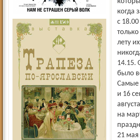
которы
когда з
с 18.00
только 
лету их
никогда
14.15.
было в
Самые 
и 16 се
август
на мар
праздн
21 мая