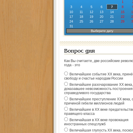
1
3
4
5
6
7
8
10
11
12
13
14
15
1
17
18
19
20
21
22
2
24
25
26
27
28
29
3
31
Выберите дату
Вопрос дня
Как Вы считаете, две российские револ
года - это
Величайшее событие ХХ века, прин
свободу и счастье народам России
Величайшее разочарование ХХ века,
доказавшее невозможность построения
справедливого государства
Величайшее преступление ХХ века, 
причиной гибели миллионов людей
Величайшее в ХХ веке предательств
правящего класса
Величайшая в ХХ веке провокация
иностранных спецслужб
Величайшая глупость ХХ века, поско