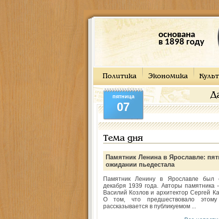
основана
в 1898 году
Политика
Экономика
Культ
Д
пятница
07
Тема дня
Памятник Ленина в Ярославле: пят
ожидании пьедестала
Памятник Ленину в Ярославле был 
декабря 1939 года. Авторы памятника -
Василий Козлов и архитектор Сергей Ка
О том, что предшествовало этому
рассказывается в публикуемом ...