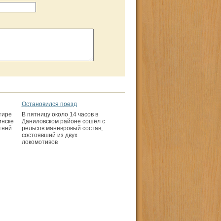
Остановился поезд
тире
В пятницу около 14 часов в
инске
Даниловском районе сошёл с
тней
рельсов маневровый состав,
состоявший из двух
локомотивов