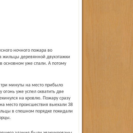
есного ночного пожара во
да жильцы деревянной двухэтажки
в основном уже спали. А потому
я три минуты на место прибыло
 огонь уже успел охватить две
екинулся на кровлю. Пожару сразу
на место происшествия выехали 38
Жильцы в спешном порядке покидали
орцы.