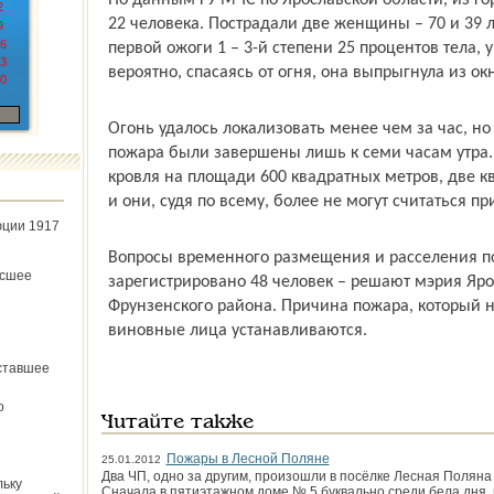
По данным ГУ МЧС по Ярославской области, из г
2
22 человека. Пострадали две женщины – 70 и 39 л
9
6
первой ожоги 1 – 3-й степени 25 процентов тела, у
3
вероятно, спасаясь от огня, она выпрыгнула из ок
0
Огонь удалось локализовать менее чем за час, но
пожара были завершены лишь к семи часам утра
кровля на площади 600 квадратных метров, две к
и они, судя по всему, более не могут считаться 
юции 1917
Вопросы временного размещения и расселения по
ёсшее
зарегистрировано 48 человек – решают мэрия Яр
Фрунзенского района. Причина пожара, который на
виновные лица устанавливаются.
ставшее
о
Читайте также
Пожары в Лесной Поляне
25.01.2012
Два ЧП, одно за другим, произошли в посёлке Лесная Поляна
льку
Сначала в пятиэтажном доме № 5 буквально среди бела дня, в