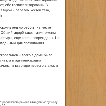
орящего здания были эвакуированы
ет, обе госпитализированы. У
 второй – перелом костей таза,
на.
 окончательно работы на месте
. Общий ущерб таков: уничтожены
вартиры, еще шесть повреждены. Но
пригодными для проживания.
горельцев – всего в доме было
ославля и администрация
чался в квартире первого этажа, и
 Ярославского района в минувшую субботу.
 16.