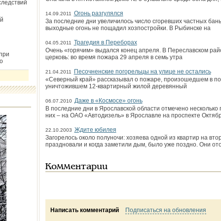
следствий
Огонь разгулялся
14.09.2011
й
За последние дни увеличилось число сгоревших частных бань,
выходные огонь не пощадил хозпостройки. В Рыбинске на
Трагедия в Переборах
04.05.2011
Очень «горячим» выдался конец апреля. В Переславском ра
при
церковь: во время пожара 29 апреля в семь утра
о
Песочненские погорельцы на улице не остались
21.04.2011
«Северный край» рассказывал о пожаре, произошедшем в по
уничтожившем 12-квартирный жилой деревянный
Даже в «Космосе» огонь
06.07.2010
В последние дни в Ярославской области отмечено несколько 
них – на ОАО «Автодизель» в Ярославле на проспекте Октябр
Ждите юбилея
22.10.2003
Загорелось около полуночи: хозяева одной из квартир на вто
праздновали и когда заметили дым, было уже поздно. Они от
Комментарии
Написать комментарий
Подписаться на обновления