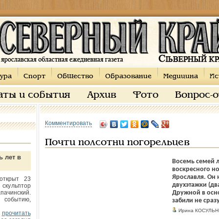
ура
Спорт
Общество
Образование
Медицина
Ис
аты и события
Архив
Фото
Вопрос-
Комментировать
Почти полсотни погорельцев
ь лет в
Восемь семей л
воскресного н
Ярославля. Он 
открыт 23
двухэтажки (дв
 скульптор
пачинский.
Дружной в осно
 событию,
забили не сразу
Ирина КОСУЛЬ
прочитать