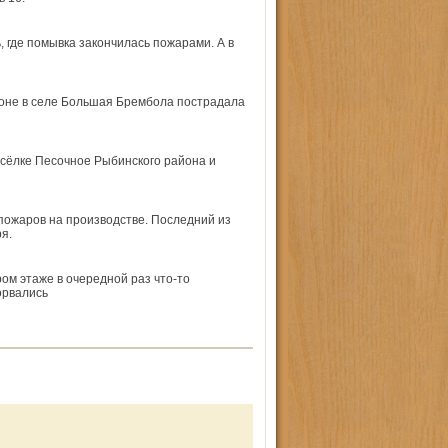
 где помывка закончилась пожарами. А в
йоне в селе Большая Брембола пострадала
сёлке Песочное Рыбинского района и
пожаров на производстве. Последний из
я.
ром этаже в очередной раз что-то
орвались