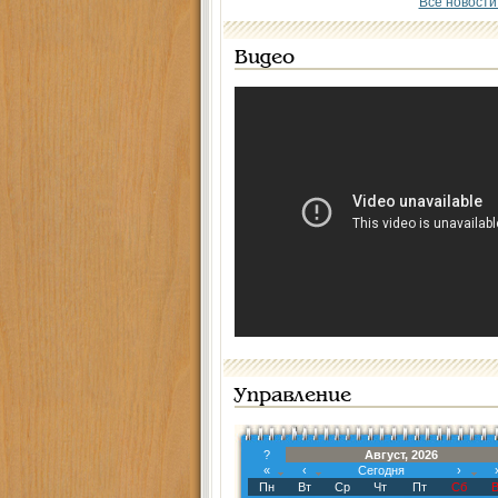
Все новости
Видео
Управление
?
Август, 2026
«
‹
Сегодня
›
Пн
Вт
Ср
Чт
Пт
Сб
В