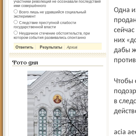
участники революций не осознавали последствий
ими совершённого
Одна и
Всего лишь не удавшийся социальный
эксперимент
продан
Следствие преступной слабости
государственной власти
сейчас
Неудачное стечение обстоятельств, при
котором события развивались спонтанно
них «д
Архив
дабы ж
против
Фото дня
Чтобы 
подозр
в след
действ
acia a