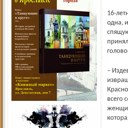
16-лет
одна, 
спящую
принял
голово
– Изде
извращ
Красно
всего 
женщин
котора