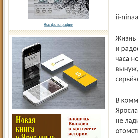
ii-nin
Все фотографии
Жизнь 
и радо
часа н
вынужд
серьёз
В комм
Яросла
не лад
отомст