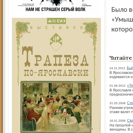
Было в
«Умышл
которо
Читайте
Бьё
24.11.2012
В Ярославско
издеваются на
«Те
01.06.2012
В Ярославле 
предназначен
Спр
31.05.2008
Ранним утром
этаже валит 
Сва
16.01.2008
На прошлой н
женщины. В с