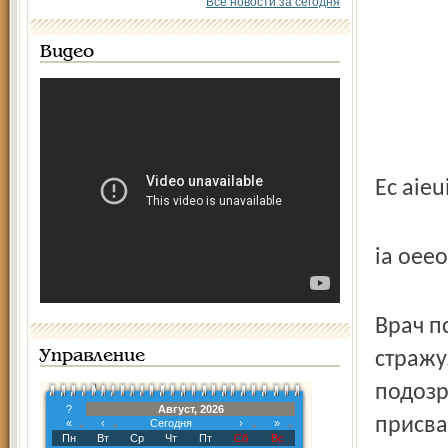
Все новости за сегодня
Видео
Ec aieu
ia oee
Врач п
Управление
стражу
подозр
?
Август, 2026
присва
«
‹
Сегодня
›
»
Пн
Вт
Ср
Чт
Пт
Сб
Вс