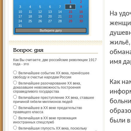
1
2
3
4
5
6
7
8
9
10
11
12
13
14
15
16
На удо
17
18
19
20
21
22
23
24
25
26
27
28
29
30
женщин
31
Выберите дату
душевн
жильё,
Вопрос дня
обмана
Как Вы считаете, две российские революции 1917
имя да
года - это
Величайшее событие ХХ века, принёсшее
свободу и счастье народам России
Как на
Величайшее разочарование ХХ века,
доказавшее невозможность построения
информ
справедливого государства
Величайшее преступление ХХ века, ставшее
больни
причиной гибели миллионов людей
Величайшее в ХХ веке предательство
образо
правящего класса
Величайшая в ХХ веке провокация
были в
иностранных спецслужб
Величайшая глупость ХХ века, поскольку