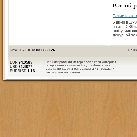
В этой 
Разыскивают
5 июня в 17-
часть ЛОВД н
поступило со
дежурной по 
Курс ЦБ РФ на
08.08.2026
Наши
EUR
94,0585
При цитировании материалов в сети Интернет,
гиперссылка на www.sevkray.ru обязательна.
USD
81,4077
Ссылка не должна быть закрыта к индексации
EUR/USD
1.16
поисковыми машинами.