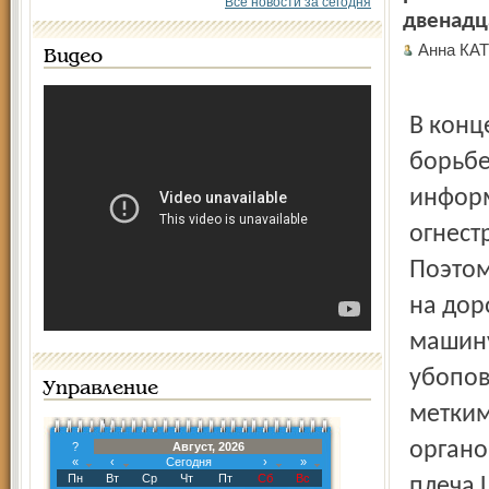
Все новости за сегодня
двенадц
Анна КА
Видео
В конц
борьбе
информ
огнест
Поэтом
на дор
машину
убопов
Управление
метким
органо
?
Август, 2026
«
‹
Сегодня
›
»
Пн
Вт
Ср
Чт
Пт
Сб
Вс
плеча 