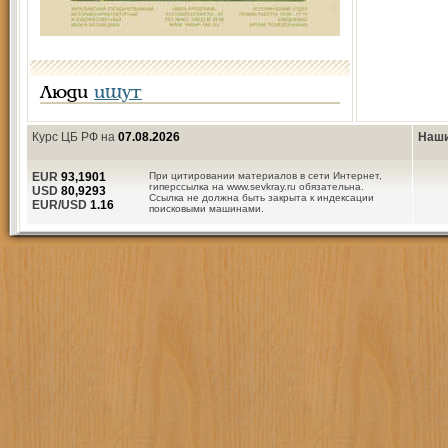
Люди
ищут
Курс ЦБ РФ на
07.08.2026
Наши
EUR
93,1901
При цитировании материалов в сети Интернет,
гиперссылка на www.sevkray.ru обязательна.
USD
80,9293
Ссылка не должна быть закрыта к индексации
EUR/USD
1.16
поисковыми машинами.