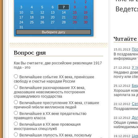
1
2
3
4
5
6
7
8
9
Ведетс
10
11
12
13
14
15
16
17
18
19
20
21
22
23
24
25
26
27
28
29
30
31
Выберите дату
Читайте
Поз
15.01.2013
Вопрос дня
В поздравлен
информации 
Как Вы считаете, две российские революции 1917
года - это
У т
27.12.2012
Недавно дове
почту или сбе
Величайшее событие ХХ века, принёсшее
свободу и счастье народам России
Бю
25.12.2012
Величайшее разочарование ХХ века,
Хорошая ново
доказавшее невозможность построения
зарплата за 
справедливого государства
Величайшее преступление ХХ века, ставшее
Сег
22.12.2012
причиной гибели миллионов людей
Поздравляем
Величайшее в ХХ веке предательство
Дол
правящего класса
22.12.2012
Общая сумма 
Величайшая в ХХ веке провокация
наблюдаемых 
иностранных спецслужб
Величайшая глупость ХХ века, поскольку
Ци
19.12.2012