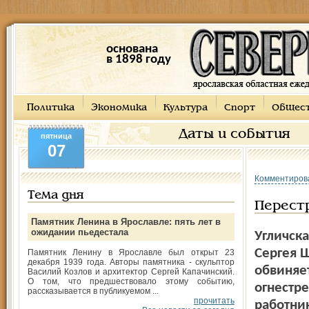
основана
в 1898 году
Политика
Экономика
Культура
Спорт
Общес
Даты и события
пятница
07
Комментиров
Тема дня
Перестр
Памятник Ленина в Ярославле: пять лет в
ожидании пьедестала
Угличск
Сергея 
Памятник Ленину в Ярославле был открыт 23
декабря 1939 года. Авторы памятника - скульптор
обвиняет
Василий Козлов и архитектор Сергей Капачинский.
О том, что предшествовало этому событию,
огнестре
рассказывается в публикуемом ...
прочитать
работни