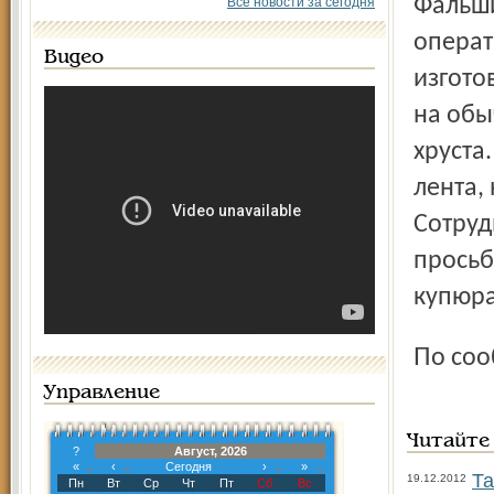
Фальшивые пятисот и сторублевки, изъятые
Все новости за сегодня
операт
Видео
изгото
на обы
хруста
лента,
Сотруд
просьб
купюра
По со
Управление
Читайте
?
Август, 2026
«
‹
Сегодня
›
»
Та
19.12.2012
Пн
Вт
Ср
Чт
Пт
Сб
Вс