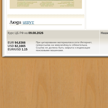
Люди
ищут
Курс ЦБ РФ на
09.08.2026
Наши
EUR
94,8366
При цитировании материалов в сети Интернет,
гиперссылка на www.sevkray.ru обязательна.
USD
82,1665
Ссылка не должна быть закрыта к индексации
EUR/USD
1.15
поисковыми машинами.