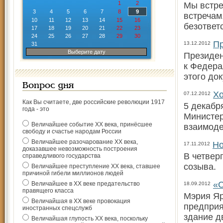
1
2
Мы встре
3
4
5
6
7
8
9
встречам
10
11
12
13
14
15
16
безответ
17
18
19
20
21
22
23
24
25
26
27
28
29
30
Пр
13.12.2012
31
Выберите дату
Президен
к Федера
этого до
Вопрос дня
Хо
07.12.2012
Как Вы считаете, две российские революции 1917
5 декабр
года - это
Министер
Величайшее событие ХХ века, принёсшее
взаимоде
свободу и счастье народам России
Величайшее разочарование ХХ века,
Но
17.11.2012
доказавшее невозможность построения
В четвер
справедливого государства
созыва.
Величайшее преступление ХХ века, ставшее
причиной гибели миллионов людей
«С
Величайшее в ХХ веке предательство
18.09.2012
правящего класса
Мэрия Яр
Величайшая в ХХ веке провокация
предприя
иностранных спецслужб
здание д
Величайшая глупость ХХ века, поскольку