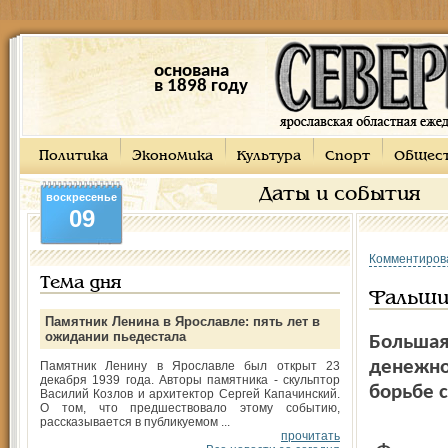
основана
в 1898 году
Политика
Экономика
Культура
Спорт
Общес
Даты и события
воскресенье
09
Комментиров
Тема дня
Фальши
Памятник Ленина в Ярославле: пять лет в
ожидании пьедестала
Большая
денежно
Памятник Ленину в Ярославле был открыт 23
декабря 1939 года. Авторы памятника - скульптор
борьбе 
Василий Козлов и архитектор Сергей Капачинский.
О том, что предшествовало этому событию,
рассказывается в публикуемом ...
прочитать