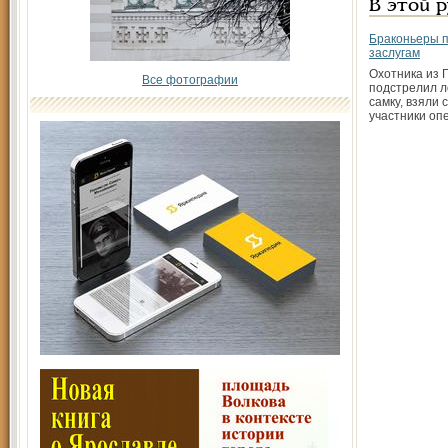
В этой 
Браконьеры п
заслугам
Охотника из 
Все фотографии
подстрелил л
самку, взяли
участники оп