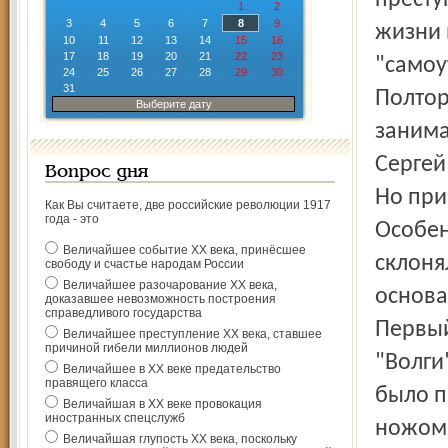
престу
1
2
3
4
5
6
7
8
9
жизни 
10
11
12
13
14
15
16
17
18
19
20
21
22
23
"самоу
24
25
26
27
28
29
30
31
Полтор
Выберите дату
занима
Сергей
Вопрос дня
Но при
Как Вы считаете, две российские революции 1917
года - это
Особен
Величайшее событие ХХ века, принёсшее
склоня
свободу и счастье народам России
Величайшее разочарование ХХ века,
основа
доказавшее невозможность построения
справедливого государства
Первый
Величайшее преступление ХХ века, ставшее
причиной гибели миллионов людей
"Волги
Величайшее в ХХ веке предательство
правящего класса
было п
Величайшая в ХХ веке провокация
иностранных спецслужб
ножом 
Величайшая глупость ХХ века, поскольку