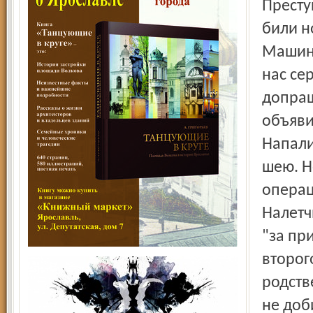
Престу
били н
Машину
нас се
допраш
объяви
Напали
шею. Н
операц
Налетч
"за пр
второг
родств
не доб