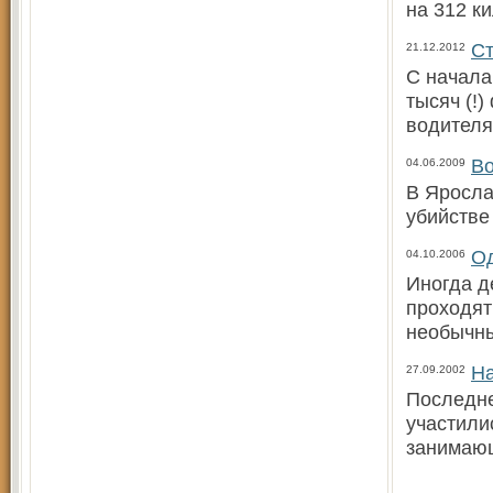
на 312 к
Ст
21.12.2012
С начала
тысяч (!
водителя
Во
04.06.2009
В Яросла
убийстве
Од
04.10.2006
Иногда д
проходят
не­обычн
На
27.09.2002
Последне
участили
занимающ