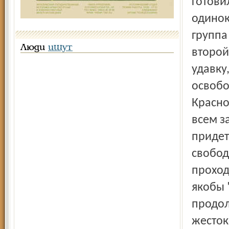
готови
одинок
группа
Люди
ищут
второй
удавку
освобо
Красно
всем з
придет
свобод
проход
якобы 
продол
жесток