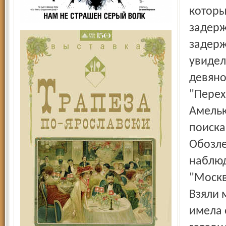
которы
задерж
задерж
увидел
девяно
"Перех
Амельк
поиска
Обозле
наблюд
"Москв
Взяли 
имела 