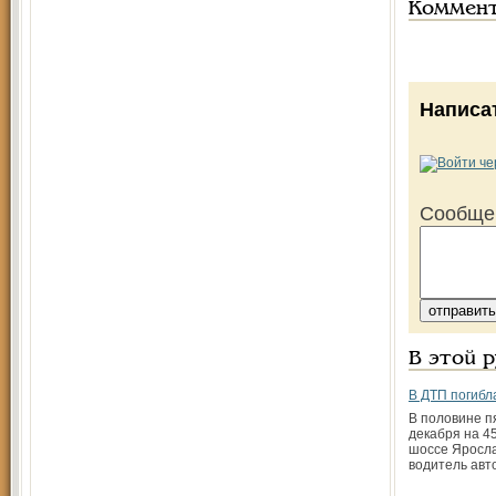
Коммен
Написа
Сообще
В этой 
В ДТП погибл
В половине п
декабря на 4
шоссе Яросла
водитель авт