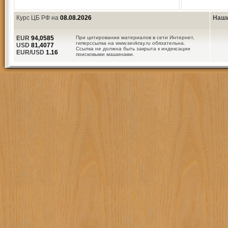
Курс ЦБ РФ на
08.08.2026
Наши
EUR
94,0585
При цитировании материалов в сети Интернет,
гиперссылка на www.sevkray.ru обязательна.
USD
81,4077
Ссылка не должна быть закрыта к индексации
EUR/USD
1.16
поисковыми машинами.