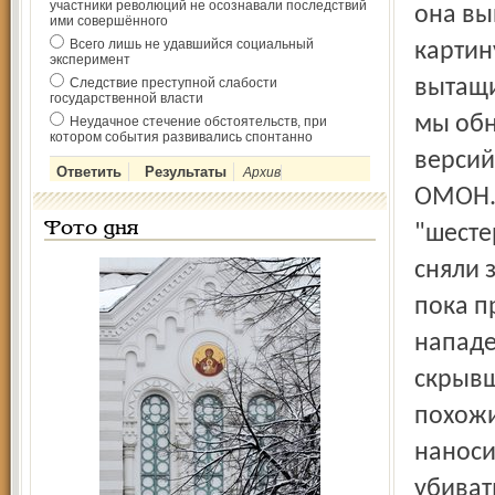
участники революций не осознавали последствий
она вы
ими совершённого
Всего лишь не удавшийся социальный
картин
эксперимент
Следствие преступной слабости
вытащи
государственной власти
мы обн
Неудачное стечение обстоятельств, при
котором события развивались спонтанно
версий
Архив
ОМОН. 
Фото дня
"шесте
сняли 
пока п
нападе
скрывш
похожи
наносил
убиват