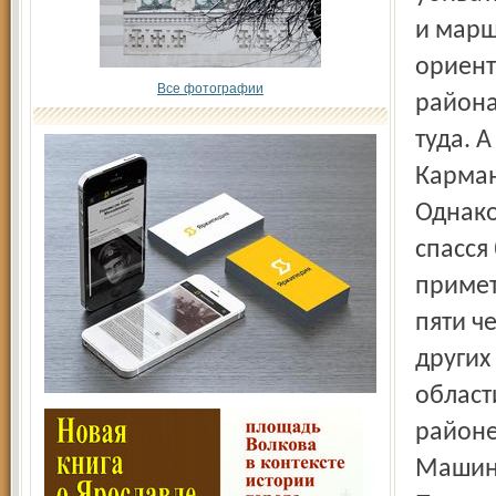
и марш
ориент
Все фотографии
района
туда. 
Карман
Однако
спасся
примет
пяти ч
других
област
районе
Машина