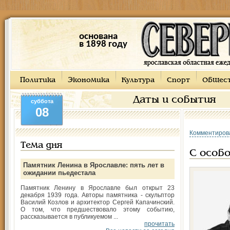
основана
в 1898 году
Политика
Экономика
Культура
Спорт
Общес
Даты и события
суббота
08
Комментиров
Тема дня
С особ
Памятник Ленина в Ярославле: пять лет в
ожидании пьедестала
Памятник Ленину в Ярославле был открыт 23
декабря 1939 года. Авторы памятника - скульптор
Василий Козлов и архитектор Сергей Капачинский.
О том, что предшествовало этому событию,
рассказывается в публикуемом ...
прочитать