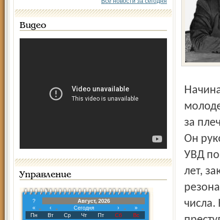
Все новости за сегодня
Видео
Начинал он после окончания Таллинской школы милиции
молоде
за пле
Он рук
УВД по
лет, з
Управление
резона
?
Август, 2026
числа.
«
‹
Сегодня
›
»
Пн
Вт
Ср
Чт
Пт
Сб
Вс