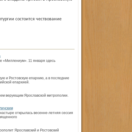
а
е «Миллениум». 11 января здесь
ую и Ростовскую епархию, а в последние
ийской епархией.
всем верующим Ярославской митрополии.
личским
настыре открылась весенне-летняя сессия
вященного
рополит Ярославский и Ростовский