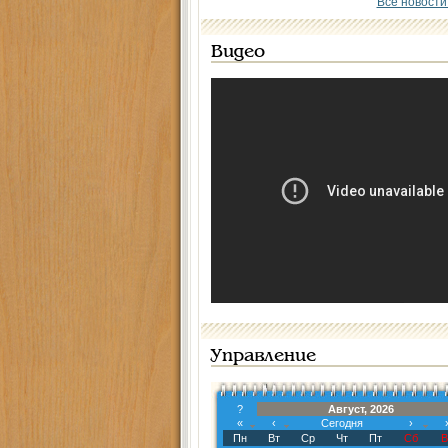
Все новости
Видео
Управление
?
Август, 2026
«
‹
Сегодня
›
Пн
Вт
Ср
Чт
Пт
Сб
В