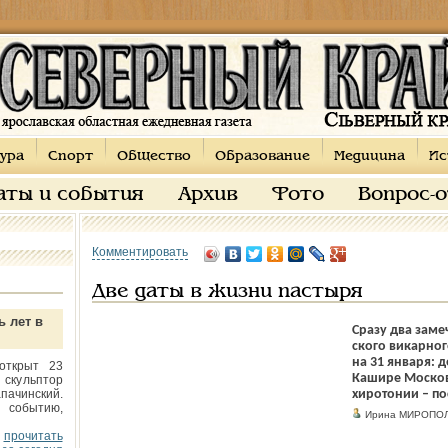
ура
Спорт
Общество
Образование
Медицина
Ис
аты и события
Архив
Фото
Вопрос-
Комментировать
Две даты в жизни пастыря
ь лет в
Сразу два заме
ского викарно
на 31 января: 
открыт 23
Кашире Москов
 скульптор
пачинский.
хиротонии – по
 событию,
Ирина МИРОПОЛ
прочитать