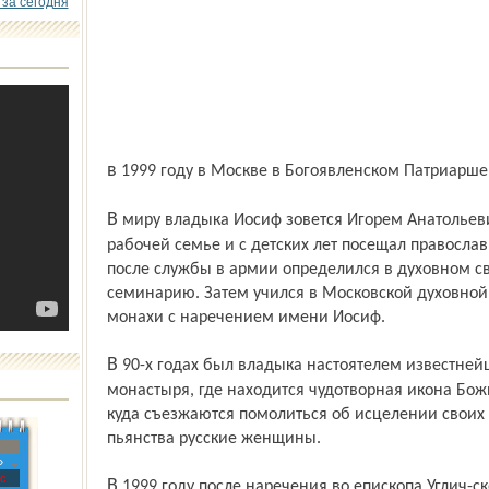
 за сегодня
в 1999 году в Москве в Богоявленском Патриарше
В миру владыка Иосиф зовется Игорем Анатольевичем Балабановым. Он вырос в
рабочей семье и с детских лет посещал правосла
после службы в армии определился в духовном св
семинарию. Затем учился в Московской духовной
монахи с наречением имени Иосиф.
В 90-х годах был владыка настоятелем известнейшего серпуховского Высоцкого
монастыря, где находится чудотворная икона Бо
куда съезжаются помолиться об исцелении своих 
пьянства русские женщины.
»
с
В 1999 году после наречения во епископа Углич-ского владыка прибыл в Ярославскую