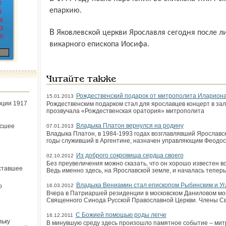
2
епархию.
9
6
3
В Яковлевской церкви Ярославля сегодня после литургии состоится чествование
0
викарного епископа Иосифа.
Читайте также
Рождественский подарок от митрополита Иларион
15.01.2013
юции 1917
Рождественским подарком стал для ярославцев концерт в зал
прозвучала «Рождественская оратория» митрополита
Владыка Платон вернулся на родину
ёсшее
07.01.2013
Владыка Платон, в 1984-1993 годах возглавлявший Ярославск
годы служивший в Аргентине, назначен управляющим Феодос
Из доброго сокровища сердца своего
02.10.2012
Без преувеличения можно сказать, что он хорошо известен 
ставшее
Ведь именно здесь, на Ярославской земле, и началась теперь
Владыка Вениамин стал епископом Рыбинским и Уг
о
16.03.2012
Вчера в Патриаршей резиденции в московском Даниловом мо
Священного Синода Русской Православной Церкви. Члены С
С Божией помощью роды легче
16.12.2011
льку
В минувшую среду здесь произошло памятное событие – мит