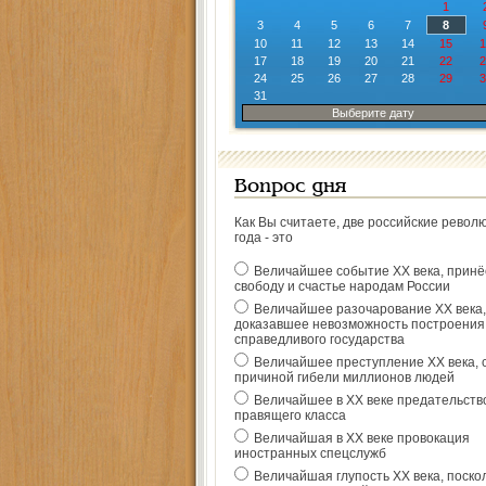
1
3
4
5
6
7
8
10
11
12
13
14
15
1
17
18
19
20
21
22
2
24
25
26
27
28
29
3
31
Выберите дату
Вопрос дня
Как Вы считаете, две российские револ
года - это
Величайшее событие ХХ века, прин
свободу и счастье народам России
Величайшее разочарование ХХ века,
доказавшее невозможность построения
справедливого государства
Величайшее преступление ХХ века, 
причиной гибели миллионов людей
Величайшее в ХХ веке предательств
правящего класса
Величайшая в ХХ веке провокация
иностранных спецслужб
Величайшая глупость ХХ века, поско