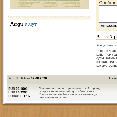
Сообще
Люди
ищут
В этой 
Концепция по
Вчера в Крас
районном су
судья Татьян
возобновила 
рассмотрени
Курс ЦБ РФ на
07.08.2026
Наши
EUR
93,1901
При цитировании материалов в сети Интернет,
гиперссылка на www.sevkray.ru обязательна.
USD
80,9293
Ссылка не должна быть закрыта к индексации
EUR/USD
1.16
поисковыми машинами.