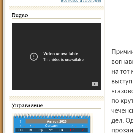
Все новости за сегодня
Видео
Причиной тому стал резкий запах неизвестного газа,
вогнав
на тот
выступ
«газов
по кру
Управление
чеченс
дел. О
?
Август, 2026
«
‹
Сегодня
›
»
прозаи
Пн
Вт
Ср
Чт
Пт
Сб
Вс