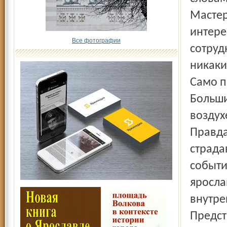
Мастер
интере
Все фотографии
сотруд
никаки
Само п
Больши
воздух
Правда
страда
событи
яросла
внутре
Предст