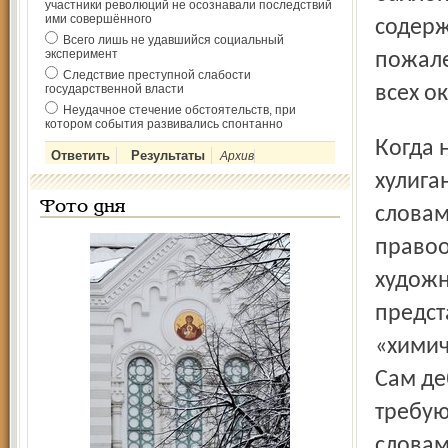
участники революций не осознавали последствий
ими совершённого
содерж
Всего лишь не удавшийся социальный
эксперимент
пожале
Следствие преступной слабости
государственной власти
всех о
Неудачное стечение обстоятельств, при
котором события развивались спонтанно
Когда наряд милиции прибыл к месту происшествия,
Архив
хулига
Фото дня
словам
правоо
художн
предст
«химич
Сам де
требую
словам