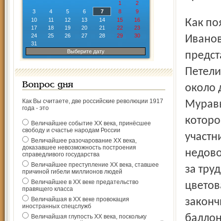
1
2
3
4
5
6
7
8
9
10
11
12
13
14
15
16
Как пояснил начальник местной охраны Владимир
17
18
19
20
21
22
23
24
25
26
27
28
29
30
Иванов
31
Выберите дату
предст
Петели
Вопрос дня
около 
Как Вы считаете, две российские революции 1917
Муравь
года - это
которо
Величайшее событие ХХ века, принёсшее
свободу и счастье народам России
участн
Величайшее разочарование ХХ века,
доказавшее невозможность построения
недово
справедливого государства
Величайшее преступление ХХ века, ставшее
за тру
причиной гибели миллионов людей
Величайшее в ХХ веке предательство
цветов
правящего класса
Величайшая в ХХ веке провокация
законч
иностранных спецслужб
баллон
Величайшая глупость ХХ века, поскольку