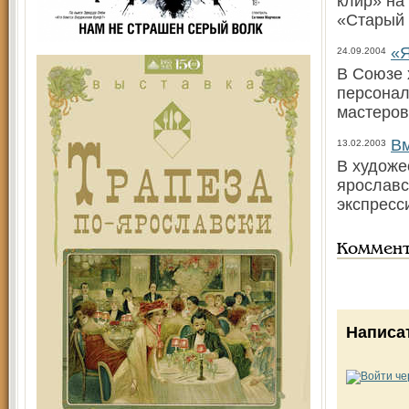
клир» на
«Старый 
«Я
24.09.2004
В Союзе 
персонал
мастеров
Вм
13.02.2003
В художе
ярославс
экспресс
Коммен
Написа