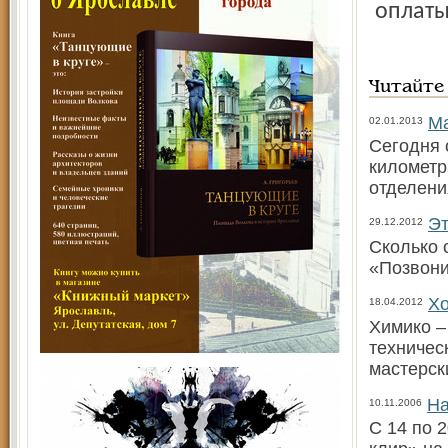
оплаты
Читайте
Ма
02.01.2013
Сегодня 
километр
отделени
Эт
29.12.2012
Сколько 
«Позвони
Хо
18.04.2012
Химико –
техничес
мастерск
На
10.11.2006
С 14 по 