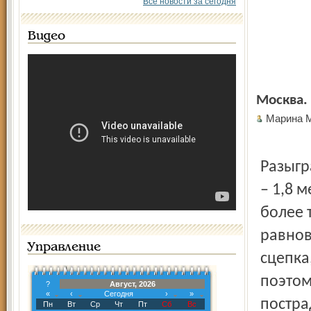
Все новости за сегодня
Видео
Москва.
Марина
Разыгр
– 1,8 м
более 
равнов
Управление
сцепка
поэтом
?
Август, 2026
«
‹
Сегодня
›
»
постра
Пн
Вт
Ср
Чт
Пт
Сб
Вс