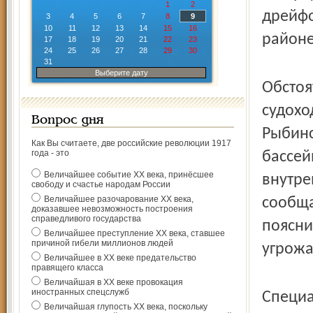
1
2
дрейфо
3
4
5
6
7
8
9
10
11
12
13
14
15
16
районе
17
18
19
20
21
22
23
24
25
26
27
28
29
30
31
Выберите дату
Обстоя
судохо
Вопрос дня
Рыбинс
Как Вы считаете, две российские революции 1917
года - это
бассей
Величайшее событие ХХ века, принёсшее
внутре
свободу и счастье народам России
Величайшее разочарование ХХ века,
сообща
доказавшее невозможность построения
справедливого государства
поясни
Величайшее преступление ХХ века, ставшее
причиной гибели миллионов людей
угрожа
Величайшее в ХХ веке предательство
правящего класса
Величайшая в ХХ веке провокация
иностранных спецслужб
Специа
Величайшая глупость ХХ века, поскольку