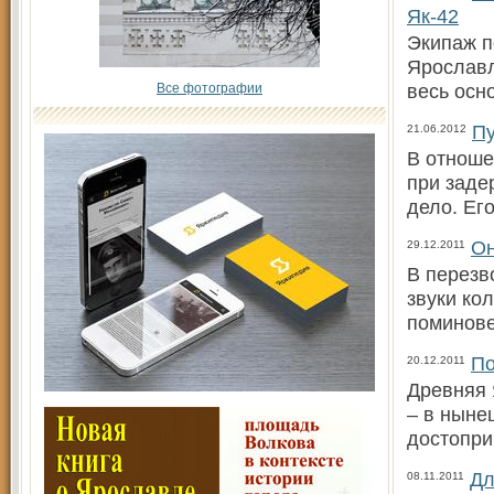
Як-42
Экипаж п
Ярославл
весь осн
Все фотографии
Пу
21.06.2012
В отноше
при заде
дело. Ег
Он
29.12.2011
В перезв
звуки ко
поминове
По
20.12.2011
Древняя 
– в ныне
достопри
Дл
08.11.2011