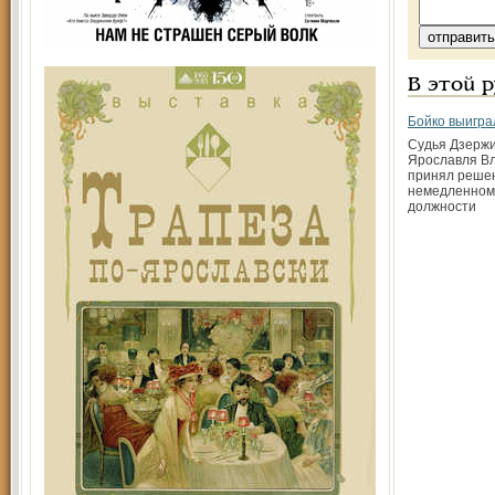
В этой 
Бойко выигра
Судья Дзержи
Ярославля В
принял реше
немедленном 
должности