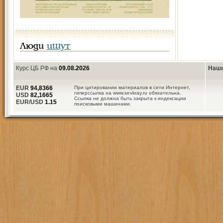
Люди
ищут
Курс ЦБ РФ на
09.08.2026
Наши
EUR
94,8366
При цитировании материалов в сети Интернет,
гиперссылка на www.sevkray.ru обязательна.
USD
82,1665
Ссылка не должна быть закрыта к индексации
EUR/USD
1.15
поисковыми машинами.