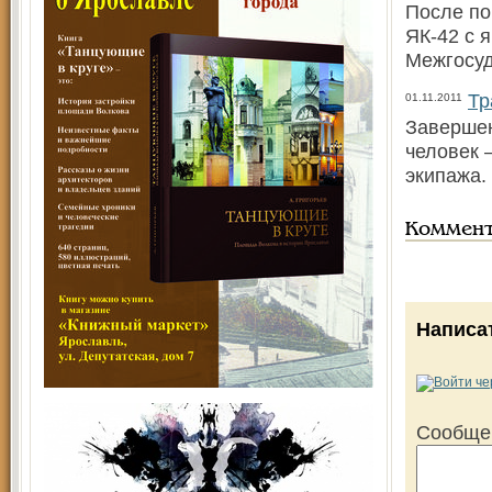
После по
ЯК-42 с 
Межгосу
Тр
01.11.2011
Завершен
человек 
экипажа.
Коммен
Написа
Сообще