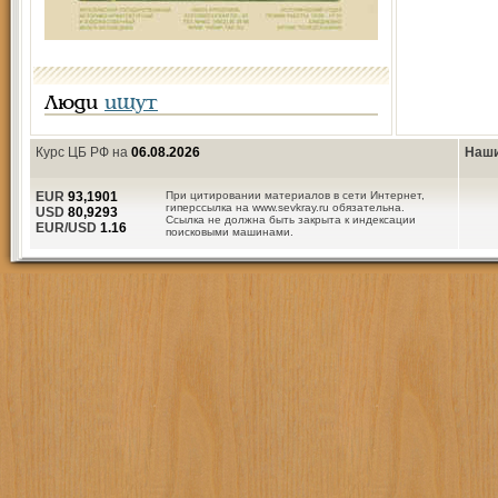
Люди
ищут
Курс ЦБ РФ на
06.08.2026
Наши
EUR
93,1901
При цитировании материалов в сети Интернет,
гиперссылка на www.sevkray.ru обязательна.
USD
80,9293
Ссылка не должна быть закрыта к индексации
EUR/USD
1.16
поисковыми машинами.