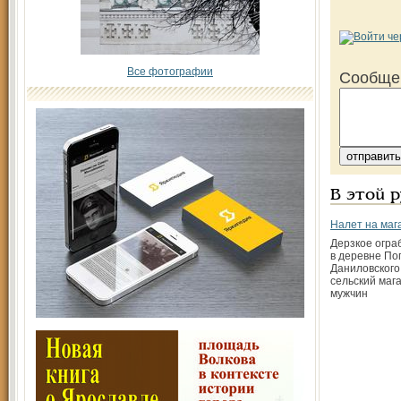
Все фотографии
Сообще
В этой 
Налет на маг
Дерзкое огра
в деревне По
Даниловского
сельский маг
мужчин