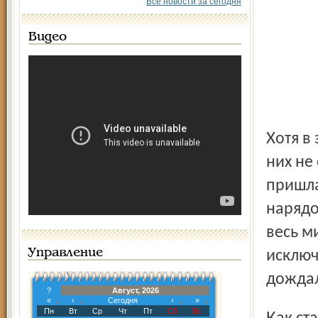
Все новости за сегодня
Видео
Хотя в это время на улице Некрасова были люди, никто из
них не
пришла
нарядо
весь м
Управление
исключ
дождал
?
Август, 2026
«
‹
Сегодня
›
»
Пн
Вт
Ср
Чт
Пт
Сб
Вс