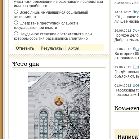
участники революций не осознавали последствий
оказавших по
ими совершённого
Лед
Всего лишь не удавшийся социальный
14.11.2012
эксперимент
КЗЦ – новое 
лучшее назва
Следствие преступной слабости
государственной власти
Уби
26.06.2012
Неудачное стечение обстоятельств, при
Громкое дело
котором события развивались спонтанно
Добровольско
Архив
Дет
21.06.2012
Во вторник 8
отправились 
Фото дня
Нет
19.06.2012
Грядёт повыш
объясняют, в
Все
01.04.2012
Пассажиры тр
новше­ством.
Коммен
Написа