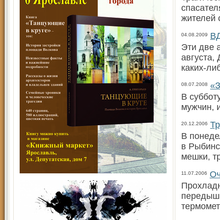
спасател
жителей 
ВД
04.08.2009
Эти две 
августа,
каких-ли
«З
08.07.2008
В суббот
мужчин, 
Тр
20.12.2006
В понеде
в Рыбинс
мешки, т
Оч
11.07.2006
Прохладн
передышк
термомет