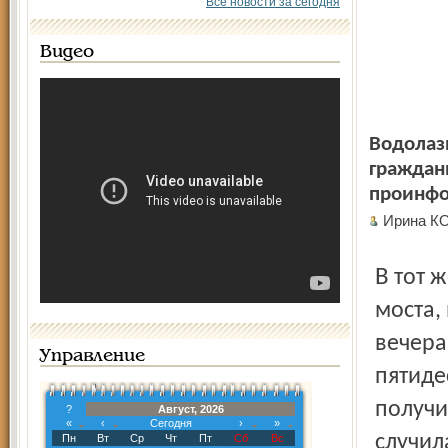
Все новости за сегодня
Видео
Водолаз
граждан
проинфо
Ирина К
В тот же день в той же Которосли, но только у другого
моста,
вечера
Управление
пятиде
получи
?
Август, 2026
«
‹
Сегодня
›
»
случил
Пн
Вт
Ср
Чт
Пт
Сб
Вс