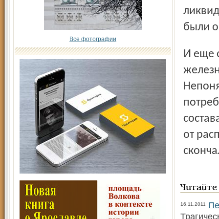
ликвид
были о
Все фотографии
И еще один ярославец погиб в субботу на
железн
Непоня
потреб
состав
от рас
сконча
Читайте
Пе
16.11.2011
Трагичес