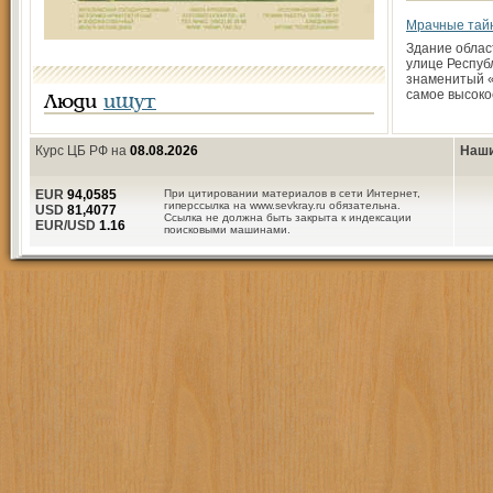
Мрачные тай
Здание облас
улице Респуб
знаменитый 
самое высоко
Люди
ищут
Курс ЦБ РФ на
08.08.2026
Наши
EUR
94,0585
При цитировании материалов в сети Интернет,
гиперссылка на www.sevkray.ru обязательна.
USD
81,4077
Ссылка не должна быть закрыта к индексации
EUR/USD
1.16
поисковыми машинами.