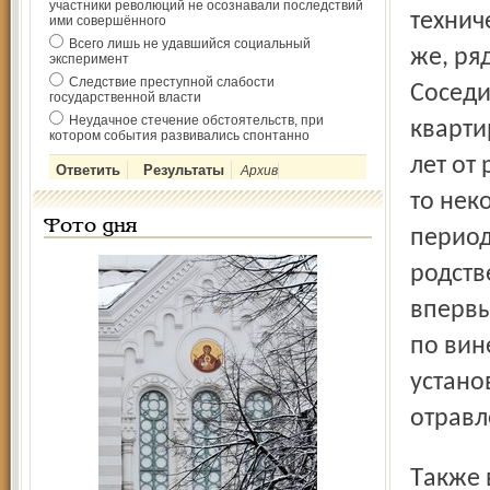
участники революций не осознавали последствий
технич
ими совершённого
Всего лишь не удавшийся социальный
же, ря
эксперимент
Следствие преступной слабости
Соседи
государственной власти
Неудачное стечение обстоятельств, при
кварти
котором события развивались спонтанно
лет от 
Архив
то нек
Фото дня
период
родств
впервы
по вин
устано
отравл
Также в субботу в Гаврилов-Ямском районе при