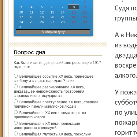
1
2
Судя п
3
4
5
6
7
8
9
10
11
12
13
14
15
16
группы
17
18
19
20
21
22
23
24
25
26
27
28
29
30
31
Выберите дату
А в Некрасовском МО в районе дамб у села Никольского
из вод
Вопрос дня
двадца
Как Вы считаете, две российские революции 1917
воскре
года - это
алкого
Величайшее событие ХХ века, принёсшее
свободу и счастье народам России
Величайшее разочарование ХХ века,
У пожарных в выходные было не меньше работы. В
доказавшее невозможность построения
справедливого государства
суббот
Величайшее преступление ХХ века, ставшее
причиной гибели миллионов людей
по ули
Величайшее в ХХ веке предательство
правящего класса
пожарн
Величайшая в ХХ веке провокация
иностранных спецслужб
горит 
Величайшая глупость ХХ века, поскольку