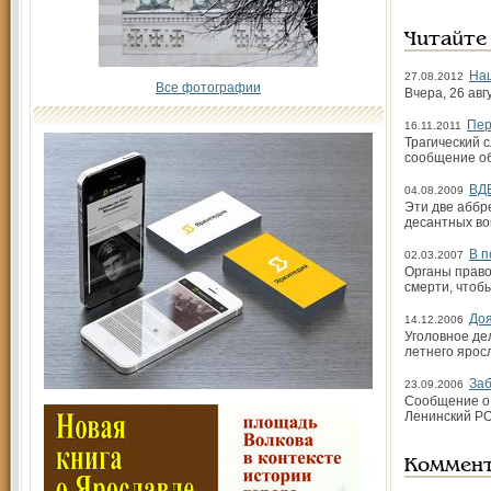
Читайте
Наш
27.08.2012
Все фотографии
Вчера, 26 ав
Пер
16.11.2011
Трагический 
сообщение об
ВДВ
04.08.2009
Эти две аббр
десантных вой
В п
02.03.2007
Органы право
смерти, чтобы
Доя
14.12.2006
Уголовное де
летнего ярос
Заб
23.09.2006
Сообщение о 
Ленинский РО
Коммен