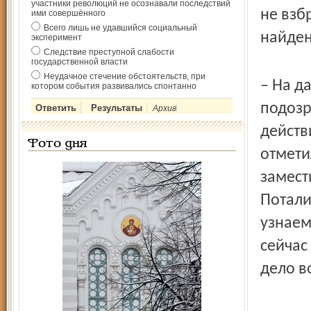
участники революций не осознавали последствий
не взбр
ими совершённого
Всего лишь не удавшийся социальный
найден
эксперимент
Следствие преступной слабости
государственной власти
Неудачное стечение обстоятельств, при
– На д
котором события развивались спонтанно
подозр
Архив
действ
Фото дня
отмети
замест
Потали
узнаем
сейчас
дело в