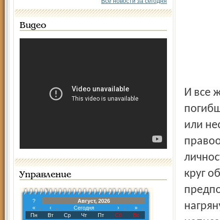
Все новости за сегодня
Видео
И все 
погибш
или не
правоо
личнос
круг о
Управление
предпо
?
Август, 2026
нагрян
«
‹
Сегодня
›
»
Пн
Вт
Ср
Чт
Пт
Сб
Вс