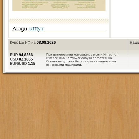
Люди
ищут
Курс ЦБ РФ на
08.08.2026
Наши
EUR
94,8366
При цитировании материалов в сети Интернет,
гиперссылка на www.sevkray.ru обязательна.
USD
82,1665
Ссылка не должна быть закрыта к индексации
EUR/USD
1.15
поисковыми машинами.