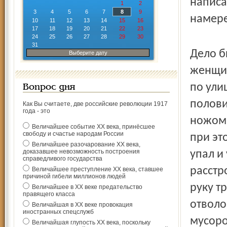
написа
1
2
3
4
5
6
7
8
9
намере
10
11
12
13
14
15
16
17
18
19
20
21
22
23
24
25
26
27
28
29
30
31
Дело б
Выберите дату
женщин
по ули
Вопрос дня
полови
Как Вы считаете, две российские революции 1917
года - это
ножом.
Величайшее событие ХХ века, принёсшее
свободу и счастье народам России
при эт
Величайшее разочарование ХХ века,
доказавшее невозможность построения
упал и
справедливого государства
расстр
Величайшее преступление ХХ века, ставшее
причиной гибели миллионов людей
руку т
Величайшее в ХХ веке предательство
правящего класса
отволо
Величайшая в ХХ веке провокация
иностранных спецслужб
мусоро
Величайшая глупость ХХ века, поскольку