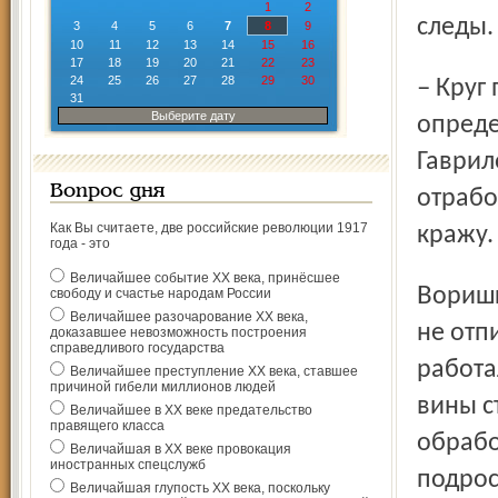
1
2
следы.
3
4
5
6
7
8
9
10
11
12
13
14
15
16
17
18
19
20
21
22
23
24
25
26
27
28
29
30
– Круг подозреваемых, зная местный контингент,
31
Выберите дату
опреде
Гаврил
Вопрос дня
отрабо
Как Вы считаете, две российские революции 1917
кражу.
года - это
Величайшее событие ХХ века, принёсшее
Воришки-поджигатели, одному 14, другому 16 лет, долго
свободу и счастье народам России
Величайшее разочарование ХХ века,
не отп
доказавшее невозможность построения
справедливого государства
работ
Величайшее преступление ХХ века, ставшее
причиной гибели миллионов людей
вины с
Величайшее в ХХ веке предательство
правящего класса
обрабо
Величайшая в ХХ веке провокация
иностранных спецслужб
подрос
Величайшая глупость ХХ века, поскольку