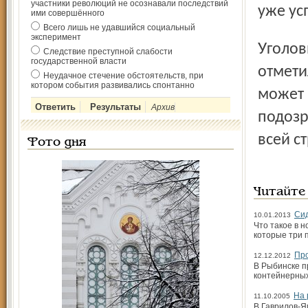
участники революций не осознавали последствий
уже ус
ими совершённого
Всего лишь не удавшийся социальный
эксперимент
Уголовное дело возбуждено по факту кражи, но как
Следствие преступной слабости
государственной власти
отмети
Неудачное стечение обстоятельств, при
котором события развивались спонтанно
может 
Архив
подозр
всей с
Фото дня
Читайте
Сид
10.01.2013
Что такое в 
которые три 
Про
12.12.2012
В Рыбинске п
контейнерных
На 
11.10.2005
В Гаврилов-Я