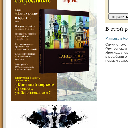
В этой 
Маньяка в Яр
Слухи о том, 
Фрунзенском
Ярославля ор
вчера были о
первым заме