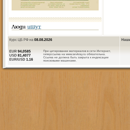
Люди
ищут
Курс ЦБ РФ на
08.08.2026
Наши
EUR
94,0585
При цитировании материалов в сети Интернет,
гиперссылка на www.sevkray.ru обязательна.
USD
81,4077
Ссылка не должна быть закрыта к индексации
EUR/USD
1.16
поисковыми машинами.