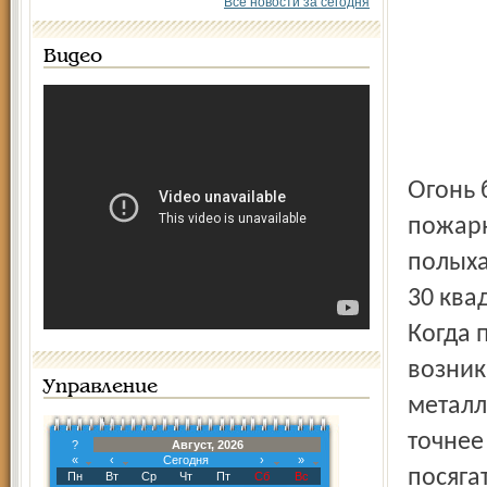
Все новости за сегодня
Видео
Огонь был замечен в начале четвертого, к приезду
пожарн
полыха
30 ква
Когда 
возник
Управление
металл
точнее
?
Август, 2026
«
‹
Сегодня
›
»
посяга
Пн
Вт
Ср
Чт
Пт
Сб
Вс