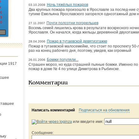
2
Ночь тяжёлых пожаров
03.10.2008
9
Два крупных пожара произошло в Ярославле за послед-ние сут
6
тупике Емельяна Ярославского загорелся одноэтажный дом н
3
0
Почти полсотни погорельцев
27.11.2007
Восемь семей лишились крова в результате воскресного ночн
Ярославля. Он начался, когда жильцы деревянной двухэтажки
Пожар в тутаевской девятиэтажке
28.04.2006
Пожар в тутаевской малосемейке, что стоит по проспекту 50
раз на конец рабочего дня, поэтому, увидев, как огромный
Бомжи погуляли...
26.01.2006
юции 1917
Страшен мороз, но куда страшней пьяные бомжи. Именно по 
пожар в доме № 4 по улице Димитрова в Рыбинске.
ёсшее
Комментарии
ставшее
Написать комментарий
Подписаться на обновления
о
или введите имя:
Сообщение:
льку