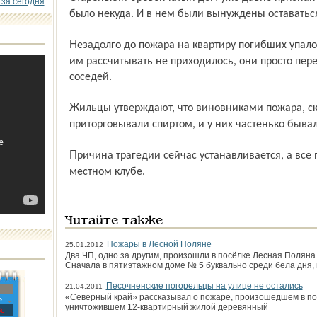
 за сегодня
было некуда. И в нем были вынуждены оставаться
Незадолго до пожара на квартиру погибших упало дерево, но так как на новое жилье
им рассчитывать не приходилось, они просто пер
соседей.
Жильцы утверждают, что виновниками пожара, скорей всего, были погибшие. Они
приторговывали спиртом, и у них частенько быв
Причина трагедии сейчас устанавливается, а все погорельцы временно размещены в
местном клубе.
Читайте также
Пожары в Лесной Поляне
25.01.2012
Два ЧП, одно за другим, произошли в посёлке Лесная Поляна
Сначала в пятиэтажном доме № 5 буквально среди бела дня, в
Песочненские погорельцы на улице не остались
21.04.2011
«Северный край» рассказывал о пожаре, произошедшем в по
»
уничтожившем 12-квартирный жилой деревянный
с