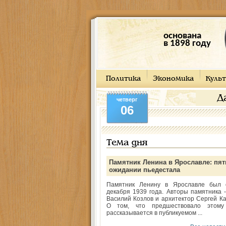
основана
в 1898 году
Политика
Экономика
Культ
Д
четверг
06
Тема дня
Памятник Ленина в Ярославле: пят
ожидании пьедестала
Памятник Ленину в Ярославле был 
декабря 1939 года. Авторы памятника -
Василий Козлов и архитектор Сергей Ка
О том, что предшествовало этому
рассказывается в публикуемом ...