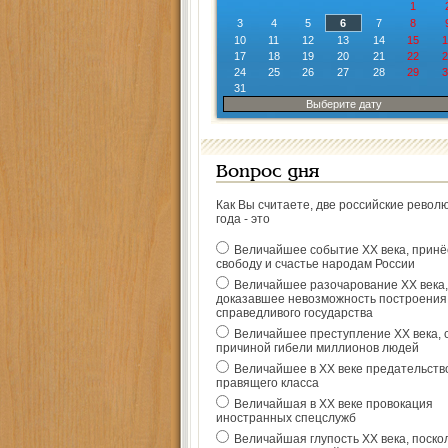
1
3
4
5
6
7
8
10
11
12
13
14
15
1
17
18
19
20
21
22
2
24
25
26
27
28
29
3
31
Выберите дату
Вопрос дня
Как Вы считаете, две российские револ
года - это
Величайшее событие ХХ века, прин
свободу и счастье народам России
Величайшее разочарование ХХ века,
доказавшее невозможность построения
справедливого государства
Величайшее преступление ХХ века, 
причиной гибели миллионов людей
Величайшее в ХХ веке предательств
правящего класса
Величайшая в ХХ веке провокация
иностранных спецслужб
Величайшая глупость ХХ века, поско