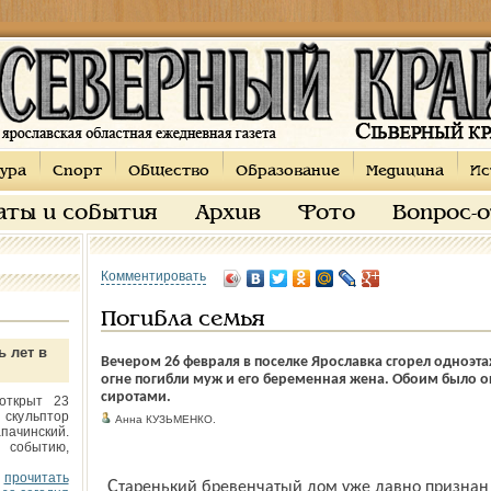
ура
Спорт
Общество
Образование
Медицина
Ис
аты и события
Архив
Фото
Вопрос-
Комментировать
Погибла семья
ь лет в
Вечером 26 февраля в поселке Ярославка сгорел одноэт
огне погибли муж и его беременная жена. Обоим было ок
сиротами.
открыт 23
 скульптор
Анна КУЗЬМЕНКО.
пачинский.
 событию,
прочитать
Старенький бревенчатый дом уже давно признан аварийным, но расселять жильцов