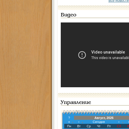
Все новости
Видео
Управление
?
Август, 2026
«
‹
Сегодня
›
Пн
Вт
Ср
Чт
Пт
Сб
В