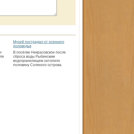
Музей пострадал от осеннего
половодья
и
В посёлке Некрасовское после
ля
сброса воды Рыбин­ским
водохранилищем затопило
половину Соляного ост­рова.