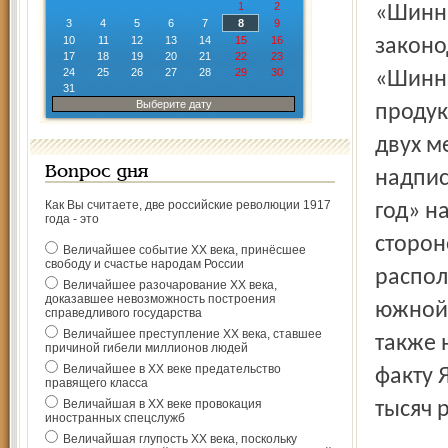
1
2
«Шинни
3
4
5
6
7
8
9
10
11
12
13
14
15
16
законо
17
18
19
20
21
22
23
24
25
26
27
28
29
30
«Шинни
31
Выберите дату
продук
двух м
Вопрос дня
надпис
Как Вы считаете, две российские революции 1917
год» н
года - это
сторон
Величайшее событие ХХ века, принёсшее
свободу и счастье народам России
распол
Величайшее разочарование ХХ века,
доказавшее невозможность построения
южной 
справедливого государства
Величайшее преступление ХХ века, ставшее
также 
причиной гибели миллионов людей
Величайшее в ХХ веке предательство
факту 
правящего класса
Величайшая в ХХ веке провокация
тысяч 
иностранных спецслужб
Величайшая глупость ХХ века, поскольку