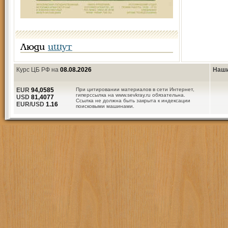
Люди
ищут
Курс ЦБ РФ на
08.08.2026
Наши
EUR
94,0585
При цитировании материалов в сети Интернет,
гиперссылка на www.sevkray.ru обязательна.
USD
81,4077
Ссылка не должна быть закрыта к индексации
EUR/USD
1.16
поисковыми машинами.