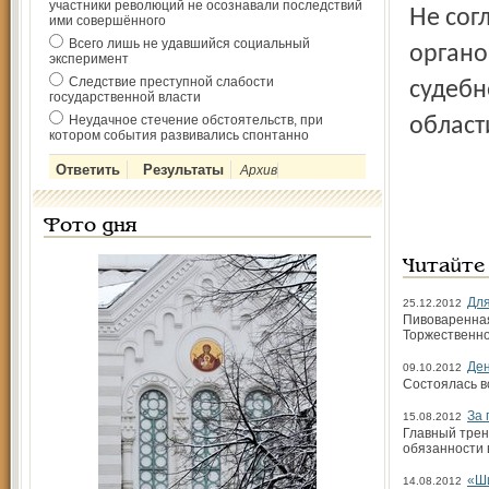
участники революций не осознавали последствий
Не согласившись с принятыми антимонопольным
ими совершённого
Всего лишь не удавшийся социальный
органо
эксперимент
Следствие преступной слабости
судебн
государственной власти
Неудачное стечение обстоятельств, при
област
котором события развивались спонтанно
Архив
Фото дня
Читайте
Для
25.12.2012
Пивоваренная
Торжественно
Ден
09.10.2012
Состоялась в
За 
15.08.2012
Главный трен
обязанности 
«Ши
14.08.2012