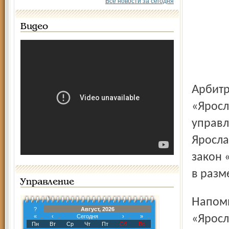
Все новости за сегодня
Видео
Арбитражный суд Ярославской области отказал ОАО «ЛВЗ
«Яросл
управл
Яросла
закон 
в разм
Управление
Напомним, Ярославское УФАС России признало ОАО «ЛВЗ
?
Август, 2026
«
‹
Сегодня
›
»
«Яросл
Пн
Вт
Ср
Чт
Пт
Сб
Вс