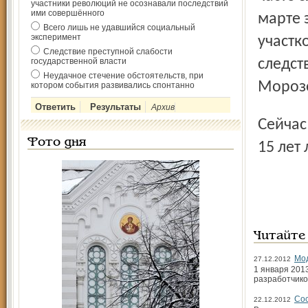
участники революций не осознавали последствий
ими совершённого
марте 
Всего лишь не удавшийся социальный
эксперимент
участк
Следствие преступной слабости
государственной власти
следст
Неудачное стечение обстоятельств, при
Мороз
котором события развивались спонтанно
Архив
Сейчас обвиняемый задержан. Ему грозит наказание до
Фото дня
15 лет
Читайте
Мод
27.12.2012
1 января 201
разработчико
Сос
22.12.2012