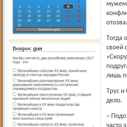
1
2
мужем.
3
4
5
6
7
8
9
10
11
12
13
14
15
16
конфли
17
18
19
20
21
22
23
24
25
26
27
28
29
30
отозва
31
Выберите дату
Тогда оскорблённый схватил нож и вонзил его в грудь
своей 
Вопрос дня
«Скору
Как Вы считаете, две российские революции 1917
года - это
подруг
Величайшее событие ХХ века, принёсшее
лишь п
свободу и счастье народам России
Величайшее разочарование ХХ века,
доказавшее невозможность построения
справедливого государства
Трус и беглец был задержан. На него завели уголовное
Величайшее преступление ХХ века, ставшее
причиной гибели миллионов людей
дело.
Величайшее в ХХ веке предательство
правящего класса
Величайшая в ХХ веке провокация
– Подозреваемый ранее не судим, работает грузчиком,
иностранных спецслужб
часто 
Величайшая глупость ХХ века, поскольку