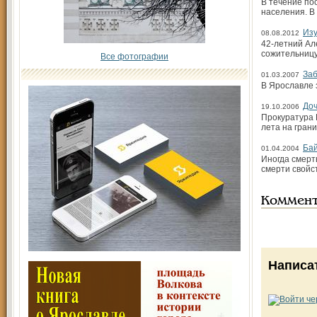
В течение по
населения. В 
Изу
08.08.2012
42-летний Ал
сожительницу
Все фотографии
Заб
01.03.2007
В Ярославле 
Доч
19.10.2006
Прокуратура 
лета на гран
Бай
01.04.2004
Иногда смерт
смерти свойс
Коммен
Написа