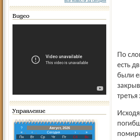
Все новости за сегодня
Видео
По словам соседей, на счету этого 48-летнего изверга уже
есть д
были е
закрыв
третья
Управление
Исходя из материалов уголовного дела, в тот день
погибш
?
Август, 2026
«
‹
Сегодня
›
»
помири
Пн
Вт
Ср
Чт
Пт
Сб
Вс