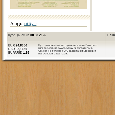
Люди
ищут
Курс ЦБ РФ на
08.08.2026
Наши
EUR
94,8366
При цитировании материалов в сети Интернет,
гиперссылка на www.sevkray.ru обязательна.
USD
82,1665
Ссылка не должна быть закрыта к индексации
EUR/USD
1.15
поисковыми машинами.