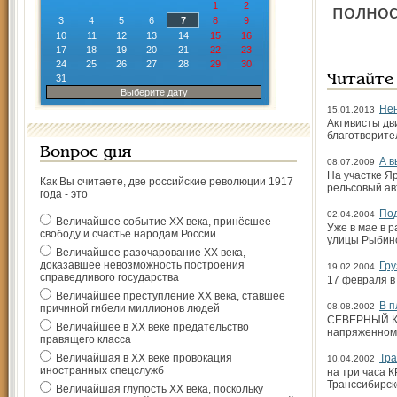
1
2
полнос
3
4
5
6
7
8
9
10
11
12
13
14
15
16
17
18
19
20
21
22
23
24
25
26
27
28
29
30
31
Читайте
Выберите дату
Нен
15.01.2013
Активисты дв
благотворите
Вопрос дня
А в
08.07.2009
На участке Я
Как Вы считаете, две российские революции 1917
рельсовый ав
года - это
Под
02.04.2004
Величайшее событие ХХ века, принёсшее
Уже в мае в 
свободу и счастье народам России
улицы Рыбинс
Величайшее разочарование ХХ века,
доказавшее невозможность построения
Гру
19.02.2004
справедливого государства
17 февраля в
Величайшее преступление ХХ века, ставшее
В п
08.08.2002
причиной гибели миллионов людей
СЕВЕРНЫЙ КА
Величайшее в ХХ веке предательство
напряженном 
правящего класса
Величайшая в ХХ веке провокация
Тра
10.04.2002
иностранных спецслужб
на три часа 
Транссибирск
Величайшая глупость ХХ века, поскольку