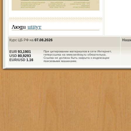
Люди
ищут
Курс ЦБ РФ на
07.08.2026
Наши
EUR
93,1901
При цитировании материалов в сети Интернет,
гиперссылка на www.sevkray.ru обязательна.
USD
80,9293
Ссылка не должна быть закрыта к индексации
EUR/USD
1.16
поисковыми машинами.