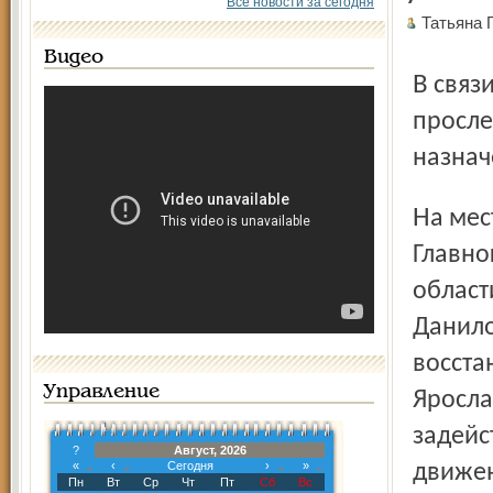
Все новости за сегодня
Татьяна
Видео
В связи с этим пригородный поезд № 6325 Буй – Данилов
просле
назнач
На месте происшествия работали оперативные группы
Главно
област
Данило
восста
Управление
Яросла
задейс
?
Август, 2026
«
‹
Сегодня
›
»
движен
Пн
Вт
Ср
Чт
Пт
Сб
Вс