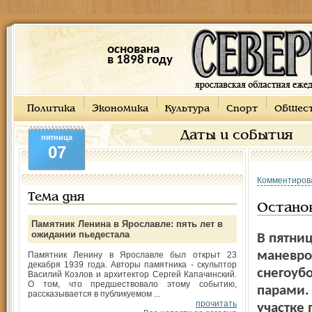
основана
в 1898 году
Политика
Экономика
Культура
Спорт
Общес
Даты и события
пятница
07
Комментиров
Тема дня
Остано
Памятник Ленина в Ярославле: пять лет в
ожидании пьедестала
В пятниц
маневро
Памятник Ленину в Ярославле был открыт 23
декабря 1939 года. Авторы памятника - скульптор
снегоуб
Василий Козлов и архитектор Сергей Капачинский.
О том, что предшествовало этому событию,
парами.
рассказывается в публикуемом ...
прочитать
участке