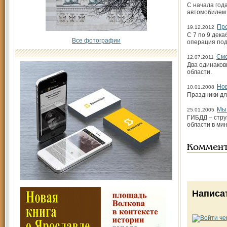
С начала год
автомобилем 
Про
19.12.2012
С 7 по 9 дек
Все фотографии
операция под
Сме
12.07.2011
Два одинаков
области.
Нов
10.01.2008
Праздники дл
Мы 
25.01.2005
ГИБДД – стру
области в ми
Коммен
Написа