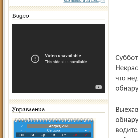
Все новости за сегодня
Видео
Суббот
Некрас
что не
обнару
Выехав
Управление
обнару
?
Август, 2026
водите
«
‹
Сегодня
›
»
Пн
Вт
Ср
Чт
Пт
Сб
Вс