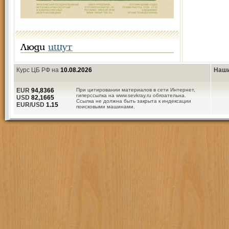
Люди
ищут
Курс ЦБ РФ на
10.08.2026
Наши
EUR
94,8366
При цитировании материалов в сети Интернет,
гиперссылка на www.sevkray.ru обязательна.
USD
82,1665
Ссылка не должна быть закрыта к индексации
EUR/USD
1.15
поисковыми машинами.