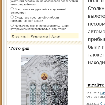
большо
участники революций не осознавали последствий
ими совершённого
Столкн
Всего лишь не удавшийся социальный
эксперимент
вылете
Следствие преступной слабости
государственной власти
несовм
Неудачное стечение обстоятельств, при
котором события развивались спонтанно
автомо
Архив
прибыв
были п
Фото дня
также 
находи
Читайте
Бла
10.01.2013
Об этом появ
Ста
21.12.2012