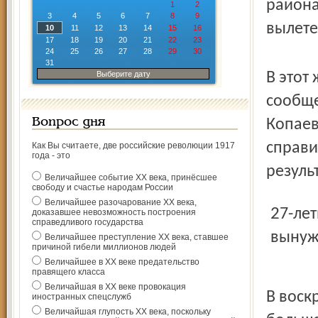
района
1
2
3
4
5
6
7
8
9
вылете
10
11
12
13
14
15
16
17
18
19
20
21
22
23
24
25
26
27
28
29
30
31
Выберите дату
В этот
сообще
Вопрос дня
Копаев
справи
Как Вы считаете, две российские революции 1917
года - это
резуль
Величайшее событие ХХ века, принёсшее
свободу и счастье народам России
Величайшее разочарование ХХ века,
27-летняя пассажирка получила сотрясение мозга и была
доказавшее невозможность построения
справедливого государства
вынуж
Величайшее преступление ХХ века, ставшее
причиной гибели миллионов людей
Величайшее в ХХ веке предательство
правящего класса
Величайшая в ХХ веке провокация
В воск
иностранных спецслужб
Величайшая глупость ХХ века, поскольку