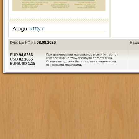
Люди
ищут
Курс ЦБ РФ на
08.08.2026
Наши
EUR
94,8366
При цитировании материалов в сети Интернет,
гиперссылка на www.sevkray.ru обязательна.
USD
82,1665
Ссылка не должна быть закрыта к индексации
EUR/USD
1.15
поисковыми машинами.