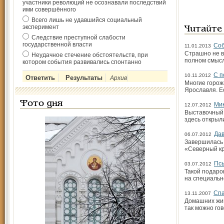
участники революций не осознавали последствий
ими совершённого
Всего лишь не удавшийся социальный
эксперимент
Читайте
Следствие преступной слабости
государственной власти
Соб
11.01.2013
Страшно не в
Неудачное стечение обстоятельств, при
полном смысл
котором события развивались спонтанно
С п
10.11.2012
Архив
Многие горож
Ярославля. Е
Фото дня
Мик
12.07.2012
Выставочный 
здесь открыл
Дав
06.07.2012
Завершилась 
«Северный кр
Псы
03.07.2012
Такой подаро
на специальн
Спа
13.11.2007
Домашних жив
так можно гов