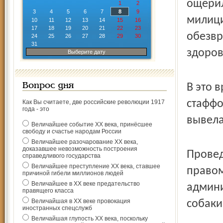
ощерил
1
2
3
4
5
6
7
8
9
милици
10
11
12
13
14
15
16
17
18
19
20
21
22
23
обезвр
24
25
26
27
28
29
30
31
здоров
Выберите дату
Вопрос дня
В это 
стаффо
Как Вы считаете, две российские революции 1917
года - это
вывела
Величайшее событие ХХ века, принёсшее
свободу и счастье народам России
Величайшее разочарование ХХ века,
доказавшее невозможность построения
Провед
справедливого государства
Величайшее преступление ХХ века, ставшее
правом
причиной гибели миллионов людей
Величайшее в ХХ веке предательство
админи
правящего класса
Величайшая в ХХ веке провокация
собаки
иностранных спецслужб
Величайшая глупость ХХ века, поскольку