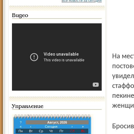
Все новости за сегодня
Видео
На мес
постов
увидел
стаффо
пекине
женщин
Управление
?
Август, 2026
Бросив
«
‹
Сегодня
›
»
Пн
Вт
Ср
Чт
Пт
Сб
Вс