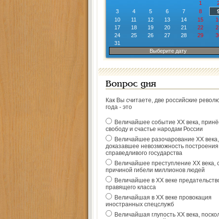
1
3
4
5
6
7
8
10
11
12
13
14
15
1
17
18
19
20
21
22
2
24
25
26
27
28
29
3
31
Выберите дату
Вопрос дня
Как Вы считаете, две российские револ
года - это
Величайшее событие ХХ века, прин
свободу и счастье народам России
Величайшее разочарование ХХ века,
доказавшее невозможность построения
справедливого государства
Величайшее преступление ХХ века, 
причиной гибели миллионов людей
Величайшее в ХХ веке предательств
правящего класса
Величайшая в ХХ веке провокация
иностранных спецслужб
Величайшая глупость ХХ века, поско