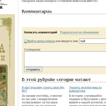
городской акции-конкурса «Поможем животным вместе».
Комментарии
Написать комментарий
Подписаться на обновления
или введите имя:
Сообщение:
В этой рубрике сегодня читают
И как Герасиму топить свою Му-
Удалить челобитчика из
Му?
компьютера
За окнами сентябрь, и многие
В истории, случившейся
из нас уже с вожделением
недавно в Ярославле с мо
посматривают на батареи:
мамой и нашей коллегой, н
побалует ли нас природа
ничего из ряда вон выходя