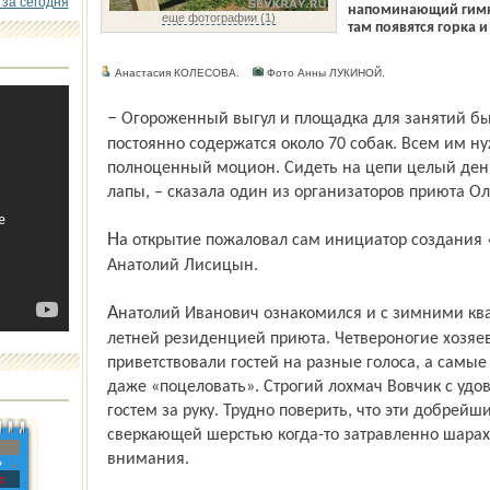
 за сегодня
напоминающий гимна
еще фотографии (1)
там появятся горка 
Анастасия КОЛЕСОВА.
Фото Анны ЛУКИНОЙ.
– Огороженный выгул и площадка для занятий были необходимы. В «Ковчеге»
постоянно содержатся около 70 собак. Всем им ну
полноценный моцион. Сидеть на цепи целый день
лапы, – сказала один из организаторов приюта О
На открытие пожаловал сам инициатор создания «Губернского собрания» сенатор
Анатолий Лисицын.
Анатолий Иванович ознакомился и с зимними квартирами в старом телятнике, и с
летней резиденцией приюта. Четвероногие хозяев
привет­ствовали гостей на разные голоса, а самы
даже «поцеловать». Строгий лохмач Вовчик с удо
гостем за руку. Трудно поверить, что эти добрейш
сверкающей шер­стью когда-то затравленно шара
внимания.
»
с