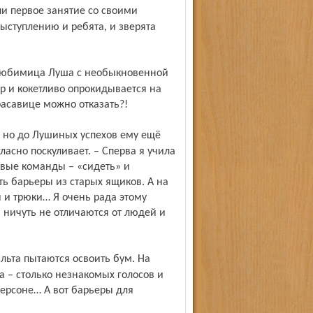
ыступлению и ребята, и зверята
р и кокетливо опрокидывается на
расавице можно отказать?!
ласно поскуливает. – Сперва я учила
рвые команды – «сидеть» и
ть барьеры из старых ящиков. А на
и трюки… Я очень рада этому
 ничуть не отличаются от людей и
а – столько незнакомых голосов и
персоне… А вот барьеры для