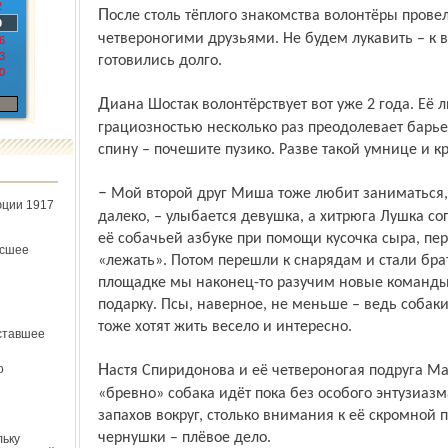
2
После столь тёплого знакомства волонтёры провели первое занятие со своими
9
четвероногими друзьями. Не будем лукавить – к в
6
3
готовились долго.
0
Диана Шостак волонтёр­ствует вот уже 2 года. Её любимица Луша с необыкновенной
грациозностью несколько раз преодолевает барье
спину – почешите пузико. Разве такой умнице и к
– Мой второй друг Миша тоже любит заниматься, но до Лушиных успехов ему ещё
юции 1917
далеко, – улыбается девушка, а хитрюга Лушка сог
её собачьей азбуке при помощи кусочка сыра, пе
ёсшее
«лежать». Потом перешли к снарядам и стали бра
площадке мы наконец-то разучим новые команды 
подарку. Псы, наверное, не меньше – ведь собаки
тоже хотят жить весело и интересно.
ставшее
Настя Спиридонова и её четвероногая подруга Мальта пытаются освоить бум. На
о
«бревно» собака идёт пока без особого энтузиазм
запахов вокруг, столько внимания к её скромной 
чернушки – плёвое дело.
льку