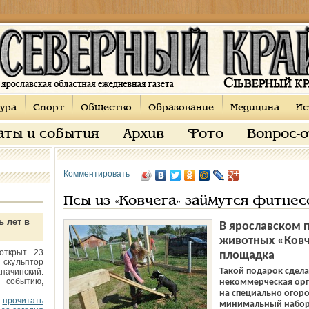
ура
Спорт
Общество
Образование
Медицина
Ис
аты и события
Архив
Фото
Вопрос-
Комментировать
Псы из «Ковчега» займутся фитне
ь лет в
В ярославском 
животных «Ковч
открыт 23
площадка
 скульптор
Такой подарок сдел
пачинский.
 событию,
некоммерческая орг
на специально огор
прочитать
минимальный набор 