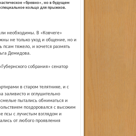
стическое «бревно», но в будущем
и специальное кольцо для прыжков.
жны не только уход и общение, но и
 псам тяжело, и хочется размять
льга Демидова.
а заливисто и оглушительно
е смелые пытались обниматься и
вольствием по­здоровался с высоким
ие псы с лучистым взглядом и
хались от любого проявления