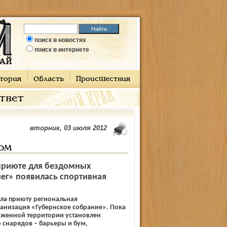
поиск в новостях
поиск в интернете
тория
Область
Происшествия
ответ
вторник, 03 июля 2012
сом
приюте для бездомных
ег» появилась спортивная
ала приюту региональная
анизация «Губернское собрание». Пока
оженной территории установлен
снарядов – барьеры и бум,