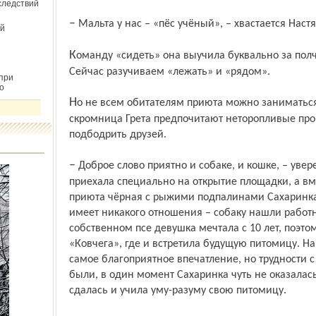
следствий
– Мальта у нас – «пёс учёный», – хвастается Настя
й
Команду «сидеть» она выучила буквально за полчаса. Уже знает «ко мне» и «фу».
Сейчас разучиваем «лежать» и «рядом».
при
о
Но не всем обитателям приюта можно заниматься физкультурой – Катя Шилова и её
скромница Грета предпочитают неторопливые пр
подбодрить друзей.
– Доброе слово приятно и собаке, и кошке, – уверена Катя. Алёна Чернышёва
приехала специально на открытие площадки, а в
приюта чёрная с рыжими подпалинами Сахаринка.
имеет никакого отношения – собаку нашли работн
собственном псе девушка мечтала с 10 лет, поэт
«Ковчега», где и встретила будущую питомицу. Н
самое благоприятное впечатление, но трудности 
были, в один момент Сахаринка чуть не оказалась
сдалась и учила уму-разуму свою питомицу.