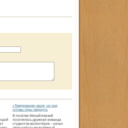
«Тимуровцев» мало, но они
готовы горы свернуть
В посёлке Михайловский
лодой
поселилась дружная команда
ет
студентов-волонтёров – начал
щего
свою работу молодёжный