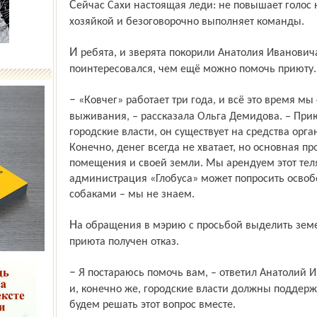
Сейчас Сахи настоящая леди: не повышает голос на «ковчеговцев», держится рядом с
хозяйкой и безоговорочно выполняет команды.
И ребята, и зверята покорили Анатолия Ивановича, так что сенатор без обиняков
поинтересовался, чем ещё можно помочь приюту.
– «Ковчег» работает три года, и всё это время мы фактически находимся на грани
выживания, – рассказала Ольга Демидова. – При
город­ские власти, он существует на средства орг
Конечно, денег всегда не хватает, но основная пр
помещения и своей земли. Мы арендуем этот тел
администрация «Глобуса» может попросить освобо
собаками – мы не знаем.
На обращения в мэрию с просьбой выделить земельный участок под строительство
приюта получен отказ.
– Я постараюсь помочь вам, – ответил Анатолий Иванович. – Вы делаете доброе дело,
и, конечно же, городские власти должны поддерж
будем решать этот вопрос вместе.