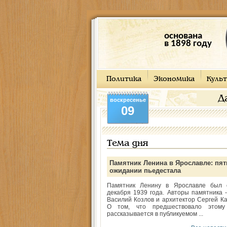
основана
в 1898 году
Политика
Экономика
Культ
Д
воскресенье
09
Тема дня
Памятник Ленина в Ярославле: пят
ожидании пьедестала
Памятник Ленину в Ярославле был 
декабря 1939 года. Авторы памятника -
Василий Козлов и архитектор Сергей Ка
О том, что предшествовало этому
рассказывается в публикуемом ...