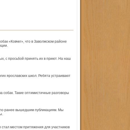
бак «Ковчег», что в Заволжском районе
кции.
, с просьбой принять их в приют. На наш
гих ярославских школ. Ребята устраивают
а собак. Такие оптимистичные разговоры
» по ранее вышедшим публикациям. Мы
ы.
я стал местом притяжения для участников