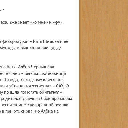
. –
оменады и вышли на площадку
месте с ней – бывшая жительница
 Правда, к сладкому кличка не
ики «Спецавтохозяйства» – САХ. О
ому пришла помогать обитателям
а родителей девушки Сахи произвела
с воспитанием своенравной псинки
 в приюте снова, но Алёна не