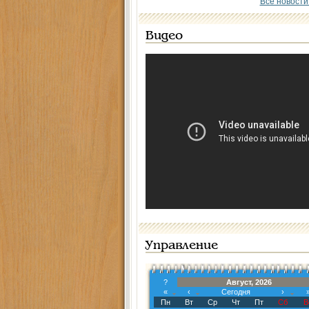
Все новости
Видео
Управление
?
Август, 2026
«
‹
Сегодня
›
Пн
Вт
Ср
Чт
Пт
Сб
В