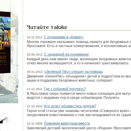
Читайте также
С подарками в «Ковчег»
10.11.2012
Многие горожане оказывают помощь приюту для бездомных со
Ярославля. Есть и частные пожертвования, и коллективные а
С надеждой на понимание
20.06.2012
Каждый день нам звонят люди, жалеющие бездомных животных
отказ многие возмущаются, а то и начинают шантажировать:
«Зелёный Пёс» спешит на помощь
26.01.2012
Движение «GreenПёс» объединяет детей и подростков из мно
акции в поддержку бездомных животных, собирают
Где с собачкой погулять?
17.12.2011
В Ярославле скоро появится много новых площадок для выгул
ведутся с недавних пор в среде собаководов. Получить
Кто хочет обзавестись другом?
12.10.2010
Герои этой статьи уже знакомы читателям «Северного края
продолжаем повествование о том, как складываются их судьб
Поможем животным вместе
12.11.2009
Заволжский детский экологический центр «Родник» Ярославл