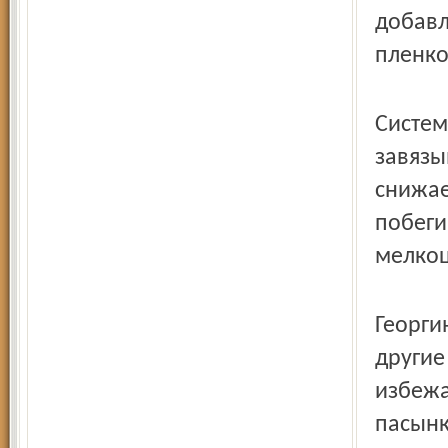
добавл
пленко
Систем
завязы
снижае
побеги
мелкоц
Георги
другие
избежа
пасынк