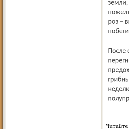
земли,
пожелт
роз – 
побеги
После 
перегн
предох
грибны
неделю
полупр
Читайте