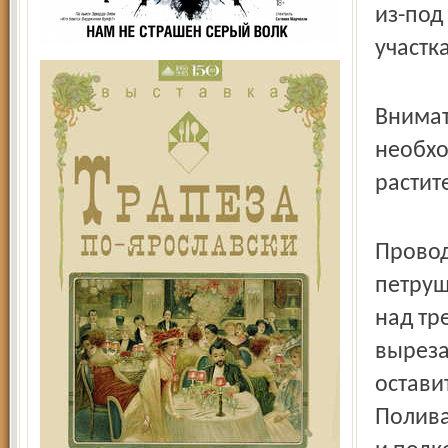
из-под
участк
Внимат
необхо
растит
Провод
петруш
над тр
выреза
остави
Полива