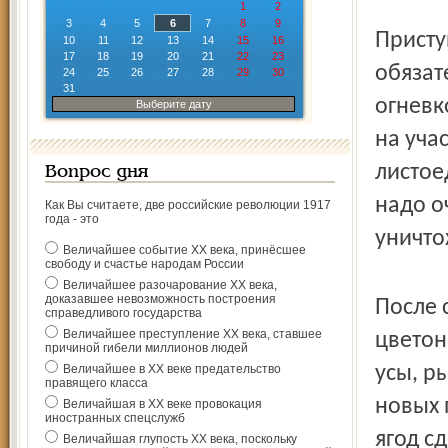
1
2
3
4
5
6
7
8
9
Присту
10
11
12
13
14
15
16
17
18
19
20
21
22
23
обязат
24
25
26
27
28
29
30
31
огневк
Выберите дату
на уча
листое
Вопрос дня
надо о
Как Вы считаете, две российские революции 1917
года - это
уничто
Величайшее событие ХХ века, принёсшее
свободу и счастье народам России
Величайшее разочарование ХХ века,
доказавшее невозможность построения
После 
справедливого государства
Величайшее преступление ХХ века, ставшее
цветон
причиной гибели миллионов людей
Величайшее в ХХ веке предательство
усы, р
правящего класса
новых 
Величайшая в ХХ веке провокация
иностранных спецслужб
ягод с
Величайшая глупость ХХ века, поскольку