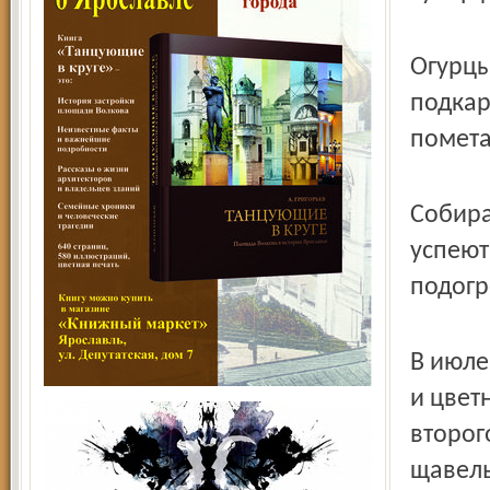
Огурцы
подкар
помета 
Собира
успеют
подогр
В июле
и цвет
второг
щавель