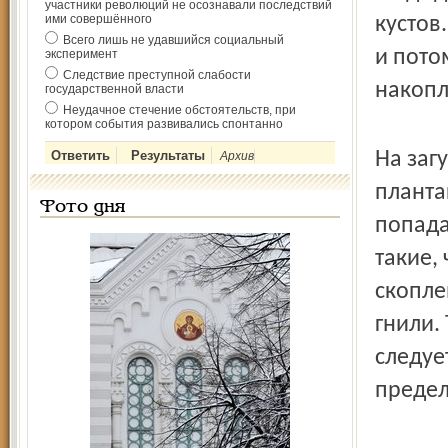
участники революций не осознавали последствий
ими совершённого
кустов
Всего лишь не удавшийся социальный
и пото
эксперимент
Следствие преступной слабости
накопл
государственной власти
Неудачное стечение обстоятельств, при
котором события развивались спонтанно
На заг
Архив
планта
Фото дня
попада
такие,
скопле
гнили.
следуе
предел