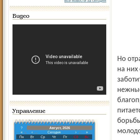
Все новости за сегодня
Видео
Но отр
на них
заботи
нежные
благоп
питает
Управление
борьбы
?
Август, 2026
молодо
«
‹
Сегодня
›
»
Пн
Вт
Ср
Чт
Пт
Сб
Вс