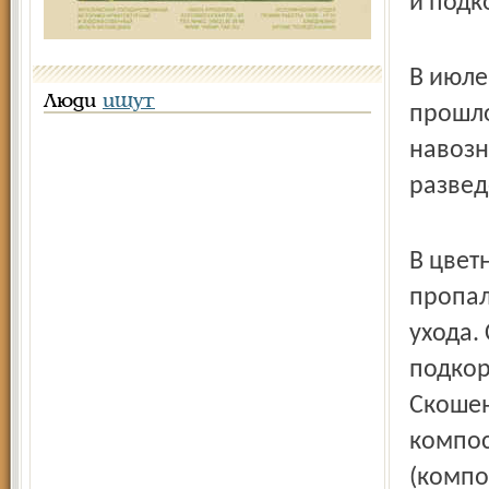
и подк
В июле
Люди
ищут
прошло
навозн
развед
В цвет
пропал
ухода.
подкор
Скошен
компос
(компо