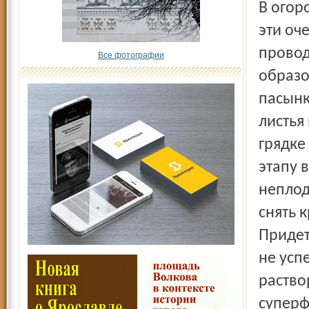
В огор
эти оч
провод
Все фотографии
образо
пасынк
листья
грядке
этапу 
неплод
снять 
Придет
не усп
раство
суперф