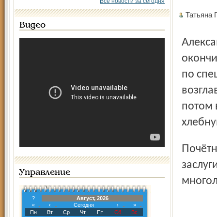
Все новости за сегодня
Татьяна 
Видео
Александр Николаевич – уроженец Тверской области,
окончи
по спе
возгла
потом 
хлебну
Почётное звание присвоено Александру Лептюхову за
заслуг
Управление
многол
?
Август, 2026
«
‹
Сегодня
›
»
Пн
Вт
Ср
Чт
Пт
Сб
Вс