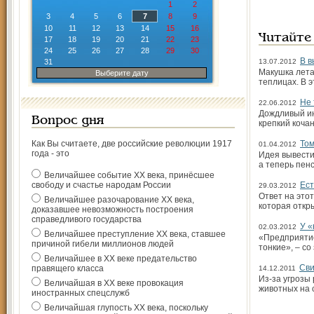
1
2
3
4
5
6
7
8
9
10
11
12
13
14
15
16
Читайте
17
18
19
20
21
22
23
24
25
26
27
28
29
30
В в
31
13.07.2012
Макушка лета!
Выберите дату
теплицах. В 
Не 
22.06.2012
Дождливый ию
Вопрос дня
крепкий кочан
Как Вы считаете, две российские революции 1917
Том
01.04.2012
года - это
Идея вывести
а теперь пен
Величайшее событие ХХ века, принёсшее
свободу и счастье народам России
Ест
29.03.2012
Ответ на это
Величайшее разочарование ХХ века,
которая откр
доказавшее невозможность построения
справедливого государства
У «
02.03.2012
Величайшее преступление ХХ века, ставшее
«Предприятие
причиной гибели миллионов людей
тонкие», – со
Величайшее в ХХ веке предательство
Сви
правящего класса
14.12.2011
Из-за угрозы
Величайшая в ХХ веке провокация
животных на 
иностранных спецслужб
Величайшая глупость ХХ века, поскольку