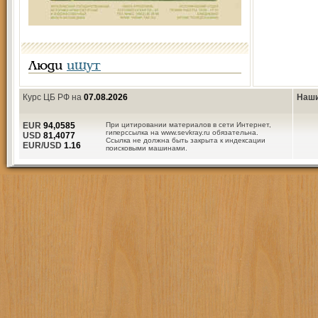
Люди
ищут
Курс ЦБ РФ на
07.08.2026
Наши
EUR
94,0585
При цитировании материалов в сети Интернет,
гиперссылка на www.sevkray.ru обязательна.
USD
81,4077
Ссылка не должна быть закрыта к индексации
EUR/USD
1.16
поисковыми машинами.