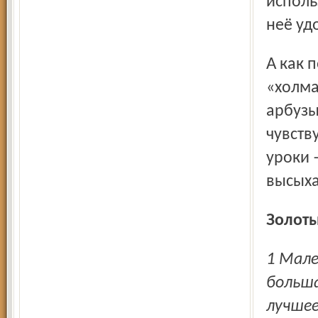
исполь
неё уд
А как поживают у Баскова арбузы? Игорь ведёт меня по
«холма
арбузы
чувств
уроки 
высыха
Золот
1 Маленькие междурядья на картошке в 70 см – это
больш
лучшее