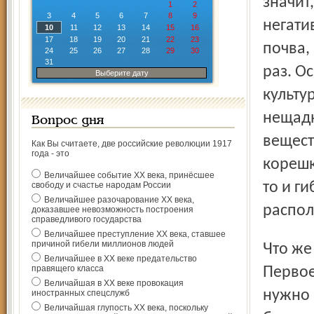
значит
1
2
3
4
5
6
7
8
9
негати
10
11
12
13
14
15
16
17
18
19
20
21
22
23
почва,
24
25
26
27
28
29
30
31
раз. О
Выберите дату
культур
нещадн
Вопрос дня
вещест
Как Вы считаете, две российские революции 1917
года - это
корешк
Величайшее событие ХХ века, принёсшее
то и г
свободу и счастье народам России
Величайшее разочарование ХХ века,
распол
доказавшее невозможность построения
справедливого государства
Величайшее преступление ХХ века, ставшее
причиной гибели миллионов людей
Что ж
Величайшее в ХХ веке предательство
правящего класса
Первое
Величайшая в ХХ веке провокация
нужно 
иностранных спецслужб
Величайшая глупость ХХ века, поскольку