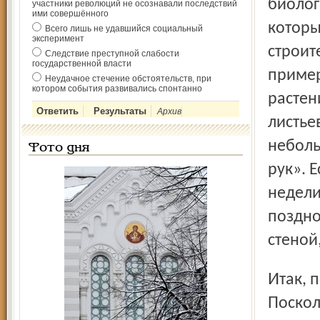
биолог
участники революций не осознавали последствий
ими совершённого
которы
Всего лишь не удавшийся социальный
эксперимент
строит
Следствие преступной слабости
государственной власти
пример
Неудачное стечение обстоятельств, при
котором события развивались спонтанно
растен
Архив
листье
неболь
Фото дня
рук». 
недели
поздно
стеной
Итак, подкормка! Главный вопрос – чем кормить?
Поскол