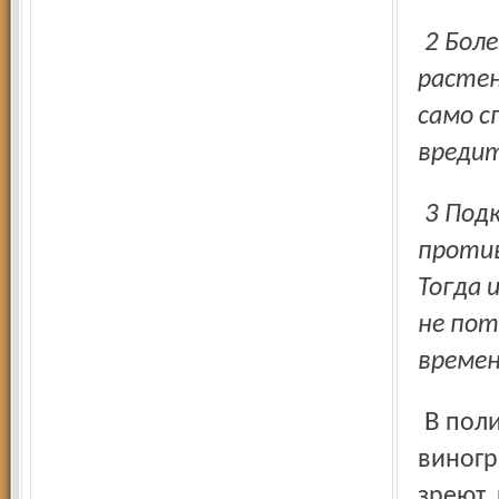
2 Болезни одолевают лишь ослабленные растения. Если
растен
само с
вредит
3 Подкормки нужны именно сейчас, чтобы
проти
Тогда 
не пот
времен
В поликарбонатных теплицах Игоря Стальевича, словно
виногр
зреют,