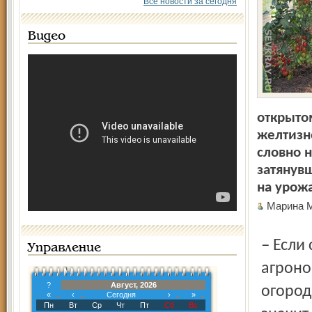
Все новости за сегодня
Видео
открыто
желтизн
словно 
затянувш
на урож
Марина
– Если срочно не принять меры! – заявляет учёный
Управление
агроно
?
Август, 2026
огород
«
‹
Сегодня
›
»
Пн
Вт
Ср
Чт
Пт
Сб
Вс