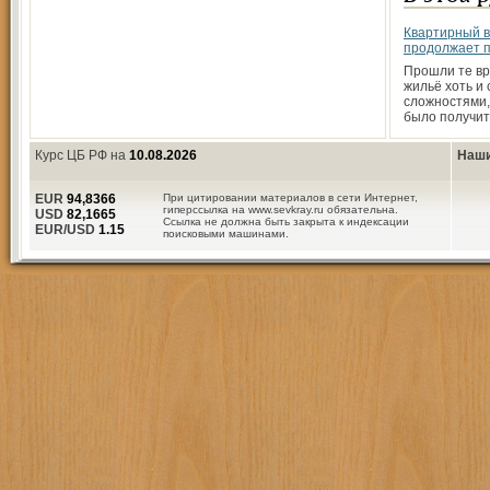
Квартирный 
продолжает 
Прошли те вр
жильё хоть и
сложностями,
было получит
Курс ЦБ РФ на
10.08.2026
Наши
EUR
94,8366
При цитировании материалов в сети Интернет,
гиперссылка на www.sevkray.ru обязательна.
USD
82,1665
Ссылка не должна быть закрыта к индексации
EUR/USD
1.15
поисковыми машинами.