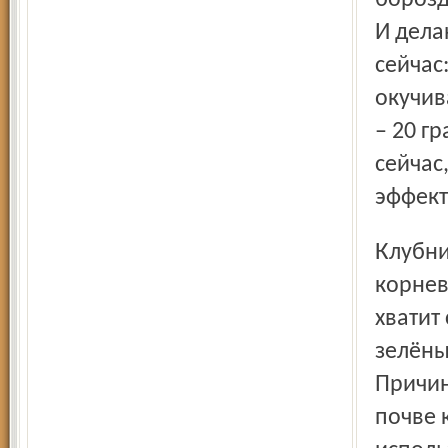
борозд
И дела
сейчас
окучив
– 20 г
сейчас
эффект
Клубнику также срочно подкармливайте – у неё слабая
корнев
хватит
зелёны
Причин
почве 