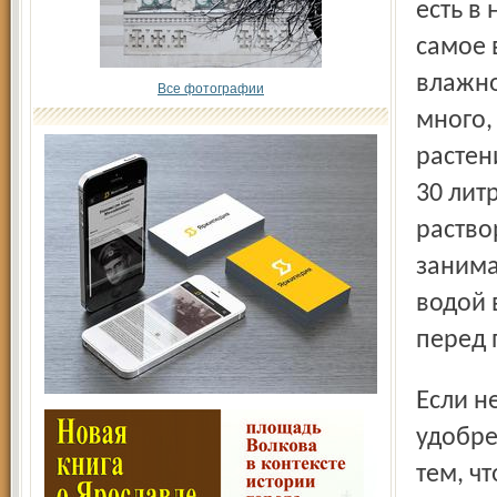
есть в
самое 
влажно
Все фотографии
много,
растен
30 лит
раство
занима
водой 
перед 
Если нет помёта, работаем с минеральными
удобре
тем, ч