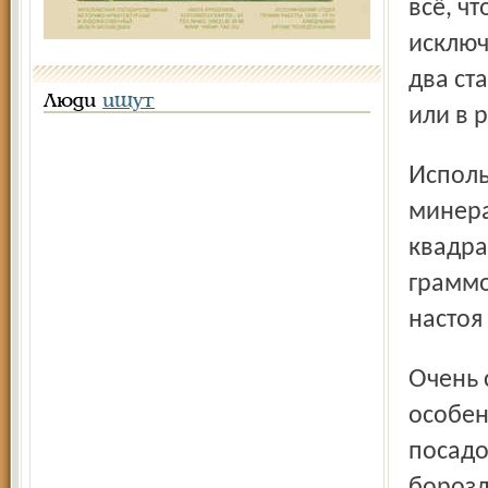
всё, ч
исключ
два ст
Люди
ищут
или в 
Используем золу из расчёта ведро на сотку. Другие
минера
квадра
граммо
настоя
Очень сильно от избытка влаги страдает картошка,
особен
посадо