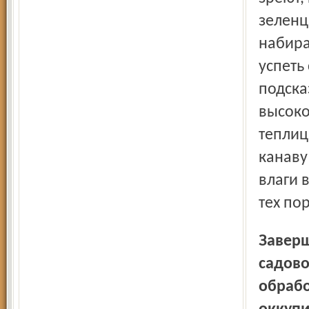
зеленц
набира
успеть
подска
высоко
теплиц
канаву
влаги 
тех по
Завершая свой рассказ, Игорь заметил: сейчас многие
садов
обрабо