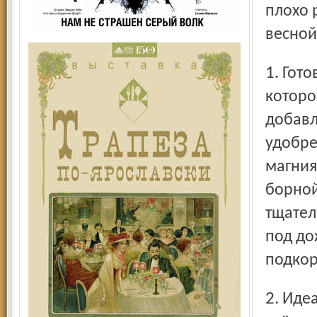
плохо 
весной
1. Готовим удобрительную смесь на основе аммофоса, в
которо
добавл
удобре
магния
борной
тщател
под до
подкор
2. Идеальное удобрение для подкормок – зола. В ней есть