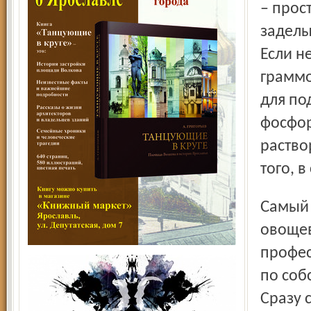
– прос
заделы
Если н
граммо
для по
фосфор
раство
того, 
Самый же лучший вариант – для «гурманов»
овощев
профес
по соб
Сразу 