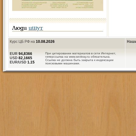
Люди
ищут
Курс ЦБ РФ на
10.08.2026
Наши
EUR
94,8366
При цитировании материалов в сети Интернет,
гиперссылка на www.sevkray.ru обязательна.
USD
82,1665
Ссылка не должна быть закрыта к индексации
EUR/USD
1.15
поисковыми машинами.