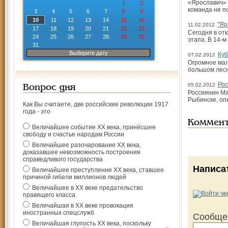
«Ярославич» п
1
2
команда не п
3
4
5
6
7
8
9
10
11
12
13
14
15
16
"Яр
11.02.2012
17
18
19
20
21
22
23
Сегодня в от
24
25
26
27
28
29
30
этапа. В 14-
31
Выберите дату
Куб
07.02.2012
Огромное мал
большом лесн
Рос
05.02.2012
Вопрос дня
Россиянин Ма
Рыбинске, оп
Как Вы считаете, две российские революции 1917
года - это
Коммен
Величайшее событие ХХ века, принёсшее
свободу и счастье народам России
Величайшее разочарование ХХ века,
доказавшее невозможность построения
справедливого государства
Написа
Величайшее преступление ХХ века, ставшее
причиной гибели миллионов людей
Величайшее в ХХ веке предательство
правящего класса
Величайшая в ХХ веке провокация
иностранных спецслужб
Сообще
Величайшая глупость ХХ века, поскольку