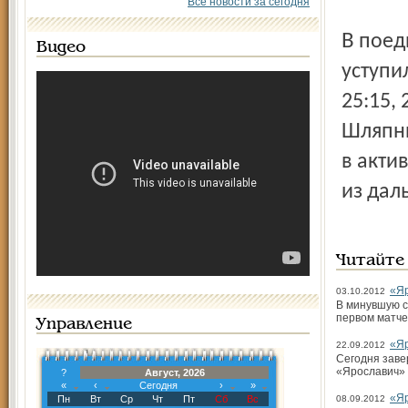
Все новости за сегодня
В поединке против клуба «Югра-Саматлор» ярославцы
Видео
уступи
25:15,
Шляпни
в акти
из дал
Читайте
«Яр
03.10.2012
В минувшую с
первом матче
Управление
«Яр
22.09.2012
Сегодня заве
«Ярославич» 
?
Август, 2026
«
‹
Сегодня
›
»
«Яр
Пн
Вт
Ср
Чт
Пт
Сб
Вс
08.09.2012