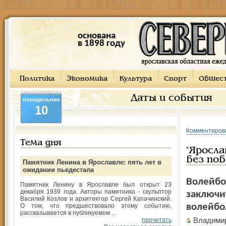
основана
в 1898 году
Политика
Экономика
Культура
Спорт
Общес
Даты и события
понедельник
10
Комментиров
Тема дня
"Яросла
без поб
Памятник Ленина в Ярославле: пять лет в
ожидании пьедестала
Волейбо
Памятник Ленину в Ярославле был открыт 23
декабря 1939 года. Авторы памятника - скульптор
заключи
Василий Козлов и архитектор Сергей Капачинский.
волейбол
О том, что предшествовало этому событию,
рассказывается в публикуемом ...
Владими
прочитать