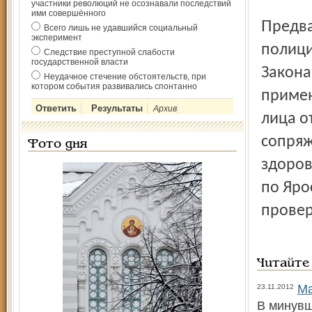
участники революций не осознавали последствий
ими совершённого
Предварительно применение оружия сотрудником
Всего лишь не удавшийся социальный
эксперимент
полици
Следствие преступной слабости
государственной власти
Закона
Неудачное стечение обстоятельств, при
котором события развивались спонтанно
примен
Архив
лица о
сопряж
Фото дня
здоров
по Яро
провер
Читайте
Ма
23.11.2012
В минувш