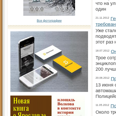
что на у
один
Ге
21.11.2012
Все фотографии
требова
Уже стал
подводят
этот раз
Он
18.07.2012
Трое сот
энциклоп
200 луч
Пр
20.06.2012
13 июня 
автомаши
Полицейс
По
11.05.2012
Около тр