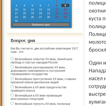
1
2
полици
3
4
5
6
7
8
9
10
11
12
13
14
15
16
охотни
17
18
19
20
21
22
23
24
25
26
27
28
29
30
куста 
31
Выберите дату
полици
Полице
Вопрос дня
молото
Как Вы считаете, две российские революции 1917
бросил
года - это
Величайшее событие ХХ века, принёсшее
Один из звонивших в полицию мужчин оступился и упал.
свободу и счастье народам России
Величайшее разочарование ХХ века,
Напада
доказавшее невозможность построения
справедливого государства
насел 
Величайшее преступление ХХ века, ставшее
причиной гибели миллионов людей
сотруд
Величайшее в ХХ веке предательство
правящего класса
выстре
Величайшая в ХХ веке провокация
иностранных спецслужб
хулига
Величайшая глупость ХХ века, поскольку