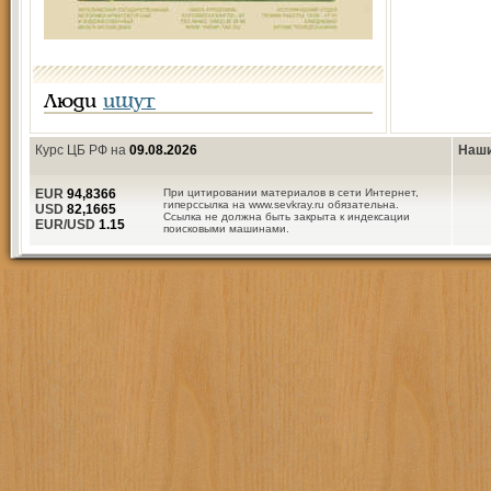
Люди
ищут
Курс ЦБ РФ на
09.08.2026
Наши
EUR
94,8366
При цитировании материалов в сети Интернет,
гиперссылка на www.sevkray.ru обязательна.
USD
82,1665
Ссылка не должна быть закрыта к индексации
EUR/USD
1.15
поисковыми машинами.