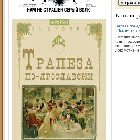
В этой 
Первая побе
«Локомотива
Сегодня внов
годы, под зав
заполнена «
Локомотив» в