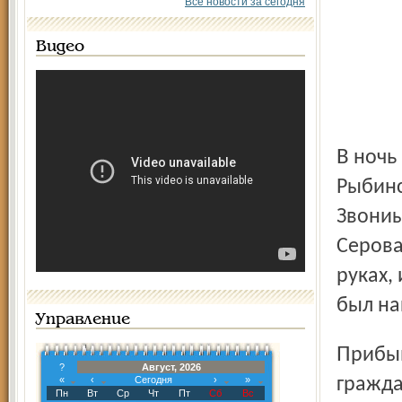
Все новости за сегодня
Видео
В ночь на 10 июля в дежурную часть УВД по г. Рыбинску и
Рыбинс
Звониы
Серова
руках,
был на
Управление
Прибыв на место, сотрудники полиции встретили двух
?
Август, 2026
«
‹
Сегодня
›
»
гражда
Пн
Вт
Ср
Чт
Пт
Сб
Вс