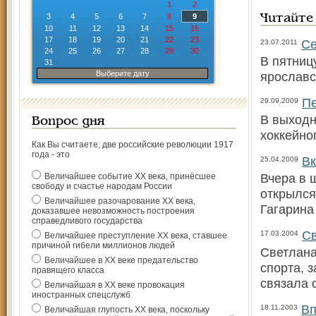
1
2
3
4
5
6
7
8
9
Читайте
10
11
12
13
14
15
16
17
18
19
20
21
22
23
Се
23.07.2011
24
25
26
27
28
29
30
В пятниц
31
Выберите дату
ярославс
Пе
29.09.2009
В выходн
Вопрос дня
хоккейно
Как Вы считаете, две российские революции 1917
года - это
Вк
25.04.2009
Вчера в 
Величайшее событие ХХ века, принёсшее
свободу и счастье народам России
открылся
Величайшее разочарование ХХ века,
Гагарина
доказавшее невозможность построения
справедливого государства
Св
17.03.2004
Величайшее преступление ХХ века, ставшее
причиной гибели миллионов людей
Светлана
Величайшее в ХХ веке предательство
спорта, 
правящего класса
связала 
Величайшая в ХХ веке провокация
иностранных спецслужб
Вп
18.11.2003
Величайшая глупость ХХ века, поскольку