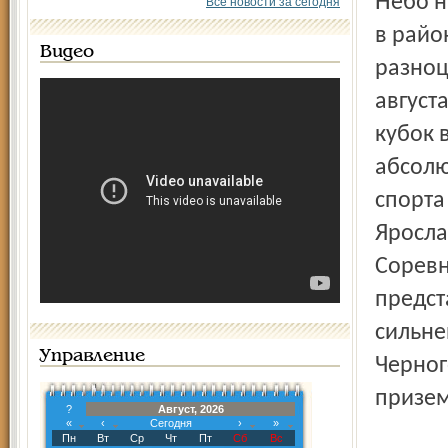
Небо над аэродромом Южный, что в пригороде Рыбинска
Все новости за сегодня
в райо
Видео
разноц
август
кубок 
абсолю
спорта
Яросла
Соревн
предст
сильне
Управление
Черног
призем
?
Август, 2026
«
‹
Сегодня
›
»
Пн
Вт
Ср
Чт
Пт
Сб
Вс