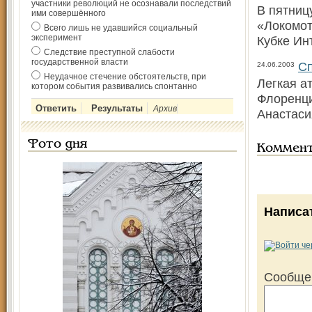
участники революций не осознавали последствий
В пятниц
ими совершённого
«Локомот
Всего лишь не удавшийся социальный
эксперимент
Кубке Ин
Следствие преступной слабости
государственной власти
Сп
24.06.2003
Неудачное стечение обстоятельств, при
Легкая а
котором события развивались спонтанно
Флоренци
Архив
Анастаси
Фото дня
Коммен
Написа
Сообще