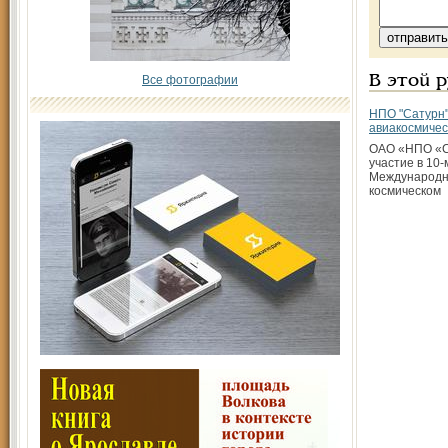
Все фотографии
В этой 
НПО "Сатурн"
авиакосмичес
ОАО «НПО «С
участие в 10
Международн
космическом