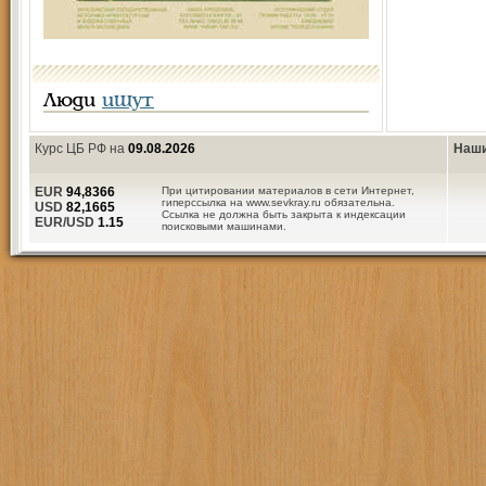
Люди
ищут
Курс ЦБ РФ на
09.08.2026
Наши
EUR
94,8366
При цитировании материалов в сети Интернет,
гиперссылка на www.sevkray.ru обязательна.
USD
82,1665
Ссылка не должна быть закрыта к индексации
EUR/USD
1.15
поисковыми машинами.