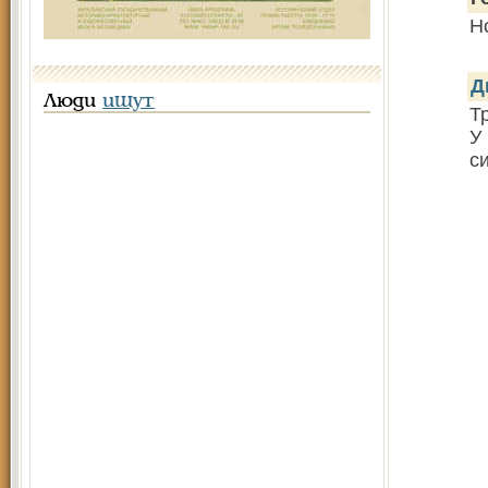
Н
Д
Люди
ищут
Т
У
с