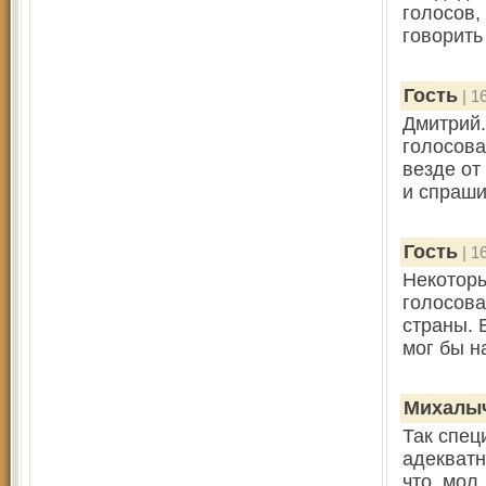
голосов,
говорить
Гость
| 1
Дмитрий.
голосова
везде от
и спраши
Гость
| 1
Некоторы
голосова
страны. 
мог бы н
Михалы
Так спец
адекватн
что, мол