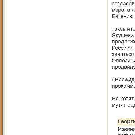
согласов
мэра, а 
Евгению
таков ит
Якушева
предлож
России».
заняться
Оппозици
продвину
«Неожида
прокомме
Не хотят
мутят во
Георг
Извини