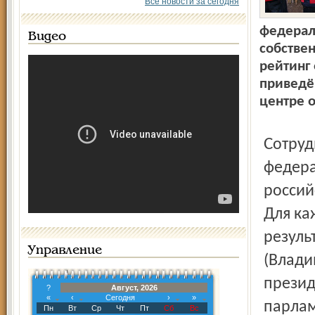
Все новости за сегодня
федерал
Видео
собствен
рейтинг
приведё
центре 
Сотрудники журнала исследовали итоги голосований на
федера
россий
Для ка
резуль
Управление
(Влади
презид
?
Август, 2026
«
‹
Сегодня
›
»
парлам
Пн
Вт
Ср
Чт
Пт
Сб
Вс