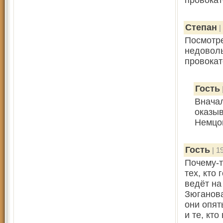
провокат
Степан
|
Посмотре
недоволь
провокат
Гость
Вначал
оказыв
Немцов
Гость
| 1
Почему-т
тех, кто
ведёт на
Зюганова
они опят
и те, кт