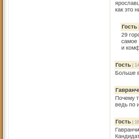
ярославц
как это 
Гость
29 гор
самое 
и комф
Гость
| 1
Больше в
Гавранч
Почему т
ведь по 
Гость
| 1
Гавранчи
Кандидат