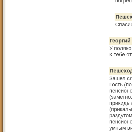
погреш
Пеше
Спаси
Георгий
У поляко
К тебе о
Пешехо
Зашел сл
Гость (п
пенсионе
(заметно
прикидыв
(прикалы
раздутом
пенсионе
умным ви