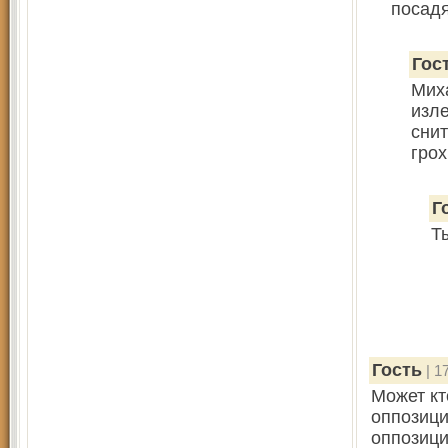
посадя
Гос
Миха
изле
снит
грох
Г
Т
Гость
| 1
Может кт
оппозици
оппозици