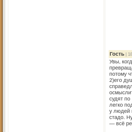
Гость
| 1
Увы, ког
превраща
потому ч
2)его ду
справедл
осмыслит
судят по
легко по
у людей 
стадо. Ну
— всё р