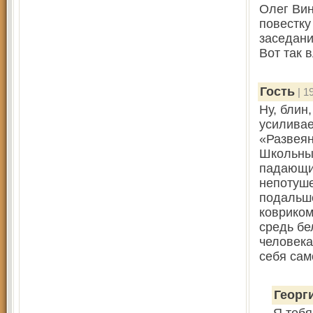
Олег Вин
повестку
заседани
Вот так 
Гость
| 1
Ну, блин
усиливае
«Развеян
Школьные
падающие
непотуше
подальше
ковриком
средь бе
человека
себя сам
Георг