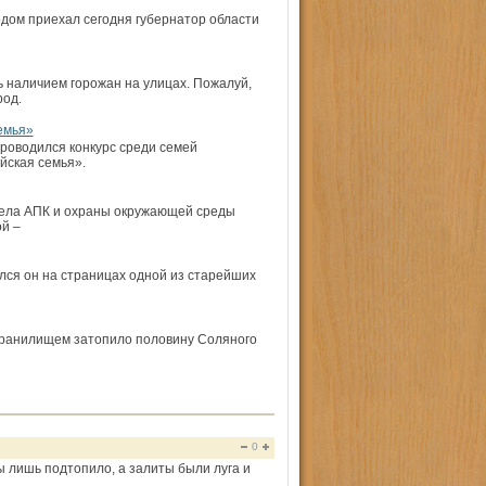
дом приехал сегодня губернатор области
ть наличием горожан на улицах. Пожалуй,
род.
емья»
проводился конкурс среди семей
йская семья».
дела АПК и охраны окружающей среды
й –
лся он на страницах одной из старейших
охранилищем затопило половину Соляного
0
цы лишь подтопило, а залиты были луга и