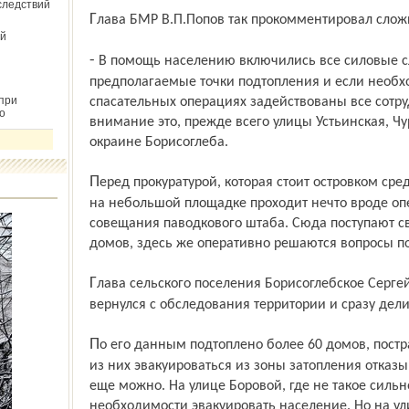
следствий
Глава БМР В.П.Попов так прокомментировал сло
й
- В помощь населению включились все силовые службы района. Полиция объезжает
предполагаемые точки подтопления и если необ
при
спасательных операциях задействованы все сотр
о
внимание это, прежде всего улицы Устьинская, Ч
окраине Борисоглеба.
Перед прокуратурой, которая стоит островком среди воды, у малого моста через Устье
на небольшой площадке проходит нечто вроде оп
совещания паводкового штаба. Сюда поступают с
домов, здесь же оперативно решаются вопросы 
Глава сельского поселения Борисоглебское Сергей Александрович Шишкин только что
вернулся с обследования территории и сразу де
По его данным подтоплено более 60 домов, пострадали более 70 семей. Большинство
из них эвакуироваться из зоны затопления отказы
еще можно. На улице Боровой, где не такое сильн
необходимости эвакуировать население. Но на ул