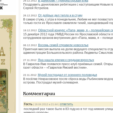
В Данилове – губернаторская елка
29.12.2012
Поздравить даниловских ребятишек с наступающим Новым го
Сергей Ястребов.
От добрых дел тепло и в стужу
26.12.2012
В самую стужу, с утра в понедельник, Любим не мог похваста
только гости из Ярославля оживляли тихий, заиндевевший го
Областной конкурс «Папа, мама, я – полицейская с
19.12.2012
15 декабря 2012 года УМВД России по Ярославской области 
сотрудников органов внутренних дел «Папа, мама, я – полице
Восемь семей справили новоселье
06.12.2012
Приятная миссия выпала на долю ведущего специалиста от
администрации Большесельского района Людмилы Смыслово
Яна нашла ключик к сердцам взрослых
27.11.2012
В Гаврилов-Яме появился пресс-клуб приёмных семей. Откры
газет области – «Гаврилов-Ямский вестник».
Музей пострадал от осеннего половодья
22.11.2012
В посёлке Некрасовское после сброса воды Рыбин­ским вод
ост­рова. Пострадал музей-солеварня.
Комментарии
Гость
ответить
| 19.04.2012 в 21:44 |
последний раз такое было в 83 году.но в тот год нижние ули
немного огороды.