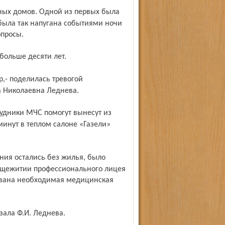
была так напугана событиями ночи
опросы.
больше десяти лет.
а Николаевна Леднева.
минут в теплом салоне «Газели»
общежитии профессионального лицея
азана необходимая медицинская
азала Ф.И. Леднева.