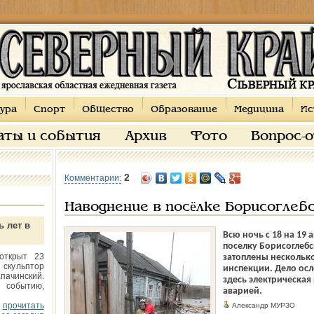
ура
Спорт
Общество
Образование
Медицина
Ис
аты и события
Архив
Фото
Вопрос-
2
Комментарии:
Наводнение в посёлке Борисоглеб
ь лет в
Всю ночь с 18 на 19 
поселку Борисоглебс
открыт 23
затоплены несколько
 скульптор
инспекции. Дело осл
пачинский.
здесь электрическая
 событию,
аварией.
прочитать
Александр МУРЗО