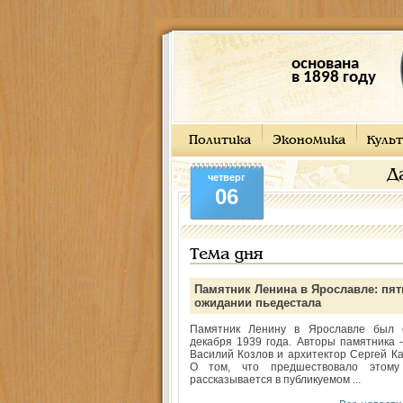
основана
в 1898 году
Политика
Экономика
Культ
Д
четверг
06
Тема дня
Памятник Ленина в Ярославле: пят
ожидании пьедестала
Памятник Ленину в Ярославле был 
декабря 1939 года. Авторы памятника -
Василий Козлов и архитектор Сергей Ка
О том, что предшествовало этому
рассказывается в публикуемом ...