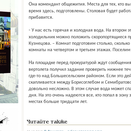
Она комендант общежития. Места для тех, кто выразит желание побыть какое-то
время здесь, подготовлены. Столовая будет работ
прибавится.
- У нас есть горячая и холодная вода. На втором этаже душ, бытовая комната. В
холодильник можно положить скоропортящиеся пр
Кузнецова. – Комнат подготовим столько, сколько
комнаты на четвертом и третьем этажах. Поселим 
На площадке перед прокуратурой ждут сообщения от сотрудников МЧС. Экипаж
вертолета получил задание проверить нижнее теч
где-то над Большесельским районом. Если это дей
скапливается между Борисоглебом и Семибратовом
довольно несложно. В этом случае вода может сп
дня. На это очень надеются все, кто попал в зону 
местах больше тридцати лет.
Читайте также