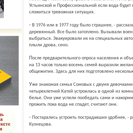
Устьинской и Профессиональной если вода будет
сложиться тревожная ситуация.
- В 1976 или в 1977 году было страшнее, - рассказывает А.С. Шишкин.- Здесь мост был
деревянный. Все было затоплено. Вызывали вое
выбраться. Эвакуировали их на специальных авт
плыли дрова, сено.
После предварительного опроса населения и объезда всех домов в зоне затопления
на 13 часов только восемь семей выразили жела
общежитии. Здесь для них подготовлено нескольк
Уже знакомая семья Сомовых с двумя девочками - полуторагодовалой Аней и
четырехлетней Катей устроилась в одной из комна
белье. Они уже успели пообедать сами и накорми
прожить пока вода не спадет, считают они.
- Постарались устроить пострадавших удобнее, - рассказывает Марина Николаевна
Кузнецова.