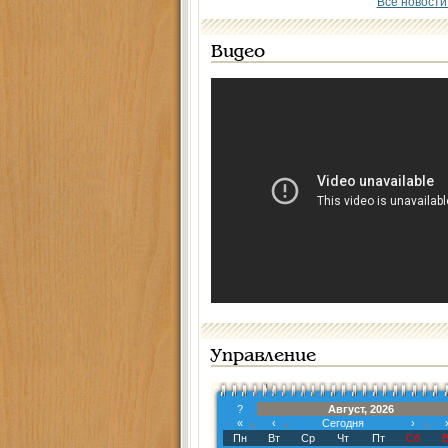
Все новости
Видео
Управление
?
Август, 2026
«
‹
Сегодня
›
Пн
Вт
Ср
Чт
Пт
Сб
В