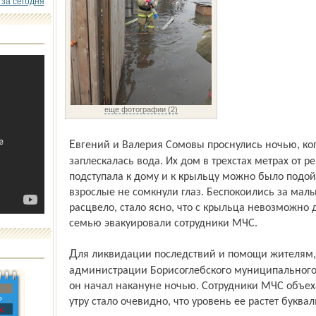
 за сегодня
еще фотографии (2)
Евгений и Валерия Сомовы проснулись ночью, когда под полом в комнате и на кухне
заплескалась вода. Их дом в трехстах метрах от р
подступала к дому и к крыльцу можно было подойт
взрослые не сомкнули глаз. Беспокоились за малы
расцвело, стало ясно, что с крыльца невозможно д
семью эвакуировали сотрудники МЧС.
Для ликвидации последствий и помощи жителям, попавшим в зону затопления, в
администрации Борисоглебского муниципального 
он начал накануне ночью. Сотрудники МЧС объеха
»
утру стало очевидно, что уровень ее растет буква
с