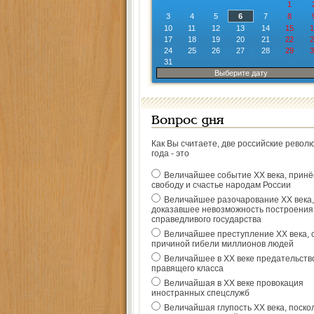
1
3
4
5
6
7
8
10
11
12
13
14
15
1
17
18
19
20
21
22
2
24
25
26
27
28
29
3
31
Выберите дату
Вопрос дня
Как Вы считаете, две российские револ
года - это
Величайшее событие ХХ века, прин
свободу и счастье народам России
Величайшее разочарование ХХ века,
доказавшее невозможность построения
справедливого государства
Величайшее преступление ХХ века, 
причиной гибели миллионов людей
Величайшее в ХХ веке предательств
правящего класса
Величайшая в ХХ веке провокация
иностранных спецслужб
Величайшая глупость ХХ века, поско