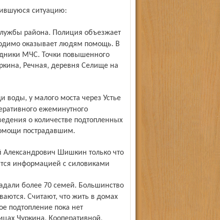
жившуюся ситуацию:
ходимо оказывает людям помощь. В
удники МЧС. Точки повышенного
уркина, Речная, деревня Селище на
еративного ежеминутного
ведения о количестве подтопленных
помощи пострадавшим.
лится информацией с силовиками
ваются. Считают, что жить в домах
ое подтопление пока нет
ицах Чуркина, Кооперативной,