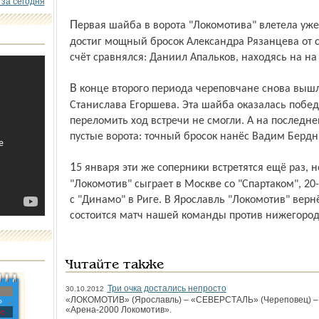
 за сегодня
Первая шайба в ворота "Локомотива" влетела уже на 53-й секунде встречи: цели
достиг мощный бросок Александра Рязанцева от 
счёт сравнялся: Даниил Апальков, находясь на на
В конце второго периода череповчане снова вышли вперёд благодаря усилиям
Станислава Егоршева. Эта шайба оказалась побед
переломить ход встречи не смогли. А на последн
пустые ворота: точный бросок нанёс Вадим Бердн
15 января эти же соперники встретятся ещё раз, но уже в Череповце. 18 января
"Локомотив" сыграет в Москве со "Спартаком", 20-
с "Динамо" в Риге. В Ярославль "Локомотив" вернё
состоится матч нашей команды против нижегородс
Читайте также
Три очка достались непросто
30.10.2012
«ЛОКОМОТИВ» (Ярославль) – «СЕВЕРСТАЛЬ» (Череповец) – 2:0 
»
«Арена-2000 Локомотив».
с