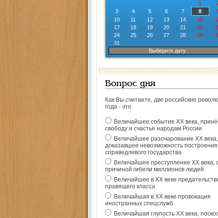
1
3
4
5
6
7
8
10
11
12
13
14
15
1
17
18
19
20
21
22
2
24
25
26
27
28
29
3
31
Выберите дату
Вопрос дня
Как Вы считаете, две российские револ
года - это
Величайшее событие ХХ века, прин
свободу и счастье народам России
Величайшее разочарование ХХ века,
доказавшее невозможность построения
справедливого государства
Величайшее преступление ХХ века, 
причиной гибели миллионов людей
Величайшее в ХХ веке предательств
правящего класса
Величайшая в ХХ веке провокация
иностранных спецслужб
Величайшая глупость ХХ века, поско