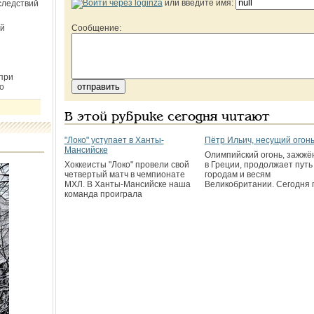
или введите имя:
следствий
й
Сообщение:
при
о
В этой рубрике сегодня читают
"Локо" уступает в Ханты-
Пётр Ильич, несущий огонь
Мансийске
Олимпийский огонь, зажж
Хоккеисты "Локо" провели свой
в Греции, продолжает путь
четвертый матч в чемпионате
городам и весям
МХЛ. В Ханты-Мансийске наша
Великобритании. Сегодня 
команда проиграла