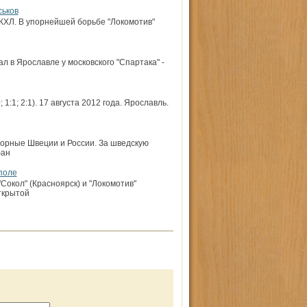
ськов
КХЛ. В упорнейшей борьбе "Локомотив"
л в Ярославле у московского "Спартака" -
1:1; 2:1). 17 августа 2012 года. Ярославль.
борные Швеции и России. За шведскую
фан
поле
Сокол" (Красноярск) и "Локомотив"
ткрытой