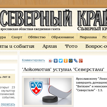
ура
Спорт
Общество
Образование
Медицина
Ис
аты и события
Архив
Фото
Вопрос-
Комментировать
"Локомотив" уступил "Северстали"
ь лет в
Ярославскому "Локо
завершить домашнюю
"Витязем" и минским
открыт 23
"Северстали" - 1:3.
 скульптор
пачинский.
 событию,
прочитать