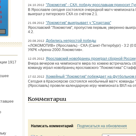
2
"Локомотив" - СКА: победу ярославцам приносит Гу
24.10.2012
9
В Ярославле сегодня состоялся очередной матч чемпионата 
6
выиграл у питерского СКА со счётом 2:1.
3
0
"Локомотив" выигрывает у "Спартака"
21.09.2012
Ярославский "Локомотив", пропустив первым, уверенно выигра
4:2.
Добились непростой победы
20.08.2012
«ЛОКОМОТИВ» (Ярославль) - СКА (Санкт-Петербург) - 3:2 (0:0; 
УКРК «Арена-2000 Локомотив».
Ярославский новобранец проиграл сборной России
12.05.2012
юции 1917
Вчера вечером на чемпионате мира по хоккею встречались с
команду играл новобранец ярославского "Локомотива" Стаф
ёсшее
Хоккейный "Локомотив" побеждает на футбольном 
17.02.2012
Сегодня в Красноярске состоялся необычный матч: команды "
(Ярославль) провели календарную игру чемпионата ВХЛ на о
Комментарии
ставшее
о
Написать комментарий
Подписаться на обновления
льку