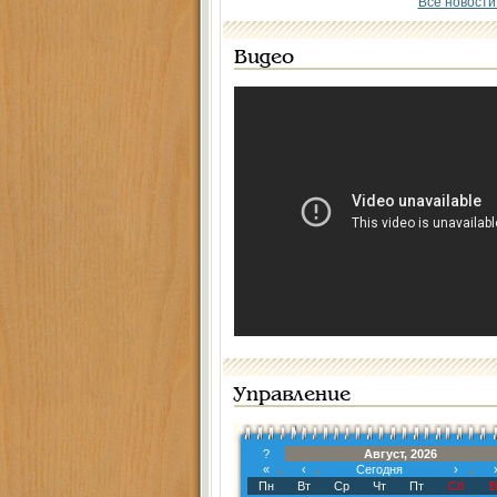
Все новости
Видео
Управление
?
Август, 2026
«
‹
Сегодня
›
Пн
Вт
Ср
Чт
Пт
Сб
В