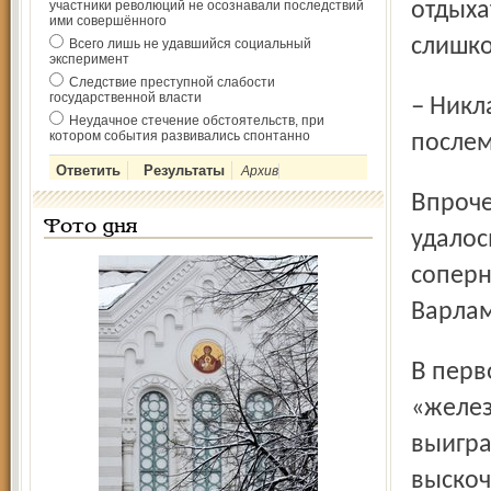
участники революций не осознавали последствий
отдыха
ими совершённого
слишко
Всего лишь не удавшийся социальный
эксперимент
Следствие преступной слабости
государственной власти
– Никлас сегодня плохо двигался, – сказал на
Неудачное стечение обстоятельств, при
котором события развивались спонтанно
послем
Архив
Впрочем, реализовать большинство «Северстали» не
Фото дня
удалос
соперн
Варлам
В первом периоде шанс отличиться был у
«желе
выигра
выскоч