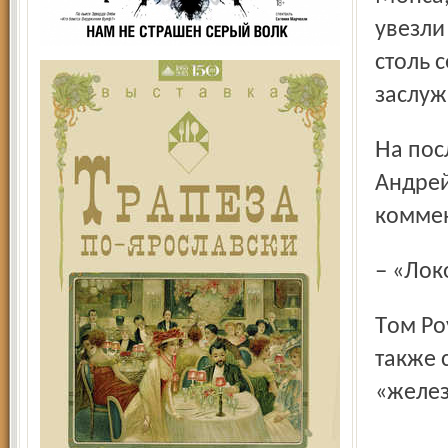
увезли
столь 
заслуж
На послематчевой пресс-конференции наставник гостей
Андрей
коммен
– «Ло
Том Роу отметил игру своих подопечных в меньшинстве, а
также 
«желе