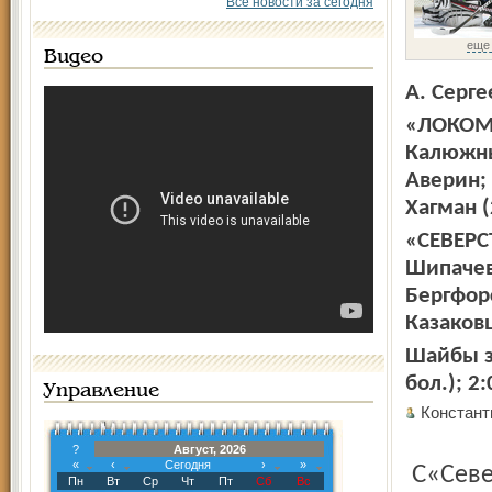
Все новости за сегодня
еще
Видео
А. Серге
«ЛОКОМО
Калюжный
Аверин;
Хагман (
«СЕВЕРСТ
Шипачев 
Бергфорс
Казаковц
Шайбы за
бол.); 2
Управление
Констан
?
Август, 2026
«
‹
Сегодня
›
»
С«Северсталью» ярославские хоккеисты встречались
Пн
Вт
Ср
Чт
Пт
Сб
Вс