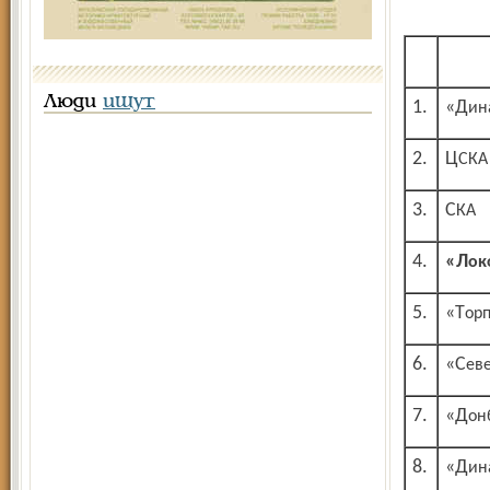
Люди
ищут
1.
«Д
2.
ЦСКА
3.
СКА
4.
«Л
5.
«То
6.
«Се
7.
«До
8.
«Д