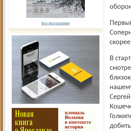
оборон
Первый период оказался небогат на опасные моменты.
Все фотографии
Соперн
скорее
В стартовом отрезке второй двадцатиминутки ярче
смотре
близок
нашему
Сергей
Кошечк
Голкип
добить