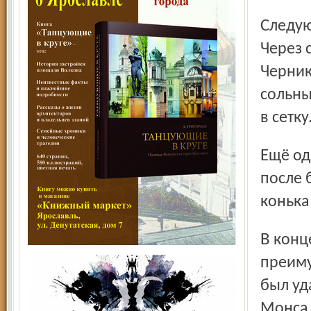
Следующего гола зрителям долго ждать не пришлось.
Через 
Черник
сольны
в сетку
Ещё один опасный эпизод у ворот «Северстали» возник
после 
конька
В конце поединка «сталевары» получили численное
преиму
был уд
Монса,