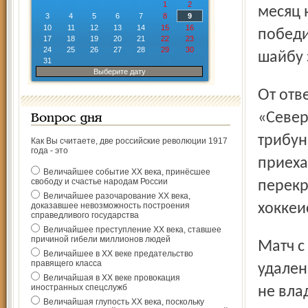
1
2
месяц 
3
4
5
6
7
8
9
10
11
12
13
14
15
16
победи
17
18
19
20
21
22
23
24
25
26
27
28
29
30
шайбу 
31
Выберите дату
От ответного поединка в Ярославле болельщики
«Север
Вопрос дня
трибун
Как Вы считаете, две российские революции 1917
года - это
приеха
Величайшее событие ХХ века, принёсшее
свободу и счастье народам России
перекр
Величайшее разочарование ХХ века,
доказавшее невозможность построения
хоккеи
справедливого государства
Величайшее преступление ХХ века, ставшее
причиной гибели миллионов людей
Матч с «Северсталью» для «Локомотива» начался с
Величайшее в ХХ веке предательство
правящего класса
удален
Величайшая в ХХ веке провокация
иностранных спецслужб
не вла
Величайшая глупость ХХ века, поскольку