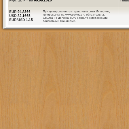
Курс ЦБ РФ на
09.08.2026
Наши
EUR
94,8366
При цитировании материалов в сети Интернет,
гиперссылка на www.sevkray.ru обязательна.
USD
82,1665
Ссылка не должна быть закрыта к индексации
EUR/USD
1.15
поисковыми машинами.