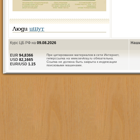
Люди
ищут
Курс ЦБ РФ на
09.08.2026
Наши
EUR
94,8366
При цитировании материалов в сети Интернет,
гиперссылка на www.sevkray.ru обязательна.
USD
82,1665
Ссылка не должна быть закрыта к индексации
EUR/USD
1.15
поисковыми машинами.