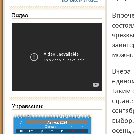
Все новости за сегодня
Впрочем, чтобы выборы муниципалитета Ярославля не
Видео
состоя
чрезвы
заинте
можно 
Вчера Государственная Дума России приняла закон о
едином
Таким 
стране
Управление
сентяб
выборы
?
Август, 2026
«
‹
Сегодня
›
»
осень,
Пн
Вт
Ср
Чт
Пт
Сб
Вс