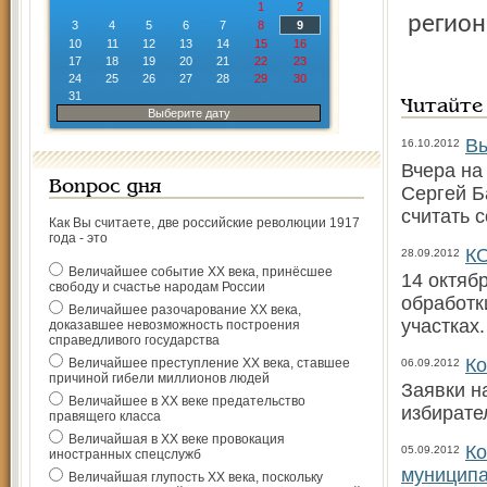
1
2
регион
3
4
5
6
7
8
9
10
11
12
13
14
15
16
17
18
19
20
21
22
23
24
25
26
27
28
29
30
31
Читайте
Выберите дату
Вы
16.10.2012
Вчера на
Вопрос дня
Сергей Б
считать 
Как Вы считаете, две российские революции 1917
года - это
КО
28.09.2012
Величайшее событие ХХ века, принёсшее
14 октяб
свободу и счастье народам России
обработк
Величайшее разочарование ХХ века,
участках
доказавшее невозможность построения
справедливого государства
Ко
Величайшее преступление ХХ века, ставшее
06.09.2012
причиной гибели миллионов людей
Заявки н
Величайшее в ХХ веке предательство
избирате
правящего класса
Величайшая в ХХ веке провокация
Ко
05.09.2012
иностранных спецслужб
муницип
Величайшая глупость ХХ века, поскольку