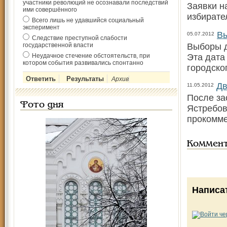
участники революций не осознавали последствий
Заявки н
ими совершённого
избирате
Всего лишь не удавшийся социальный
эксперимент
Вы
05.07.2012
Следствие преступной слабости
государственной власти
Выборы д
Неудачное стечение обстоятельств, при
Эта дата
котором события развивались спонтанно
городско
Архив
Дв
11.05.2012
После за
Фото дня
Ястребов
прокомме
Коммен
Написа