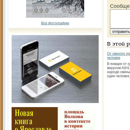
Сообще
Все фотографии
В этой 
От свиного гр
человек
В январе от г
вирусом А(H1
народе свины
один человек.