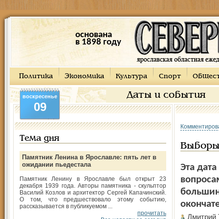
основана
в 1898 году
Политика
Экономика
Культура
Спорт
Общес
Даты и события
воскресенье
09
Комментиров
Тема дня
Выборы
Памятник Ленина в Ярославле: пять лет в
ожидании пьедестала
Эта дата
вопроса
Памятник Ленину в Ярославле был открыт 23
декабря 1939 года. Авторы памятника - скульптор
большин
Василий Козлов и архитектор Сергей Капачинский.
О том, что предшествовало этому событию,
окончат
рассказывается в публикуемом ...
прочитать
Дмитрий