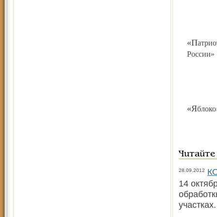
«Патриоты
России»
«Яблок
Читайте
КО
28.09.2012
14 октяб
обработк
участках