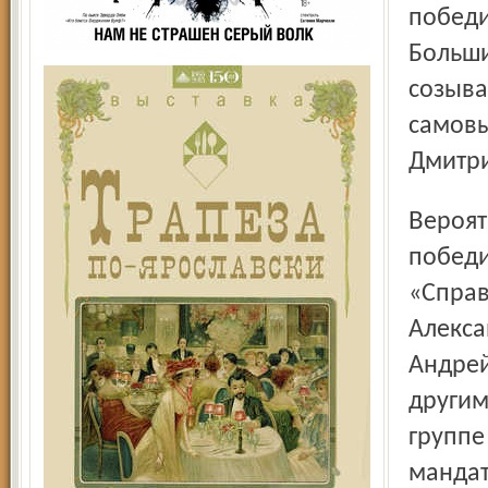
победи
Больши
созыва
самовы
Дмитри
Вероятнее всего, откажутся от работы в муниципалитете
победи
«Справ
Алекса
Андрей
другим
группе
мандат