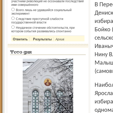
участники революций не осознавали последствий
В Переславском районе явка составила 38,57%. Владимир
ими совершённого
Всего лишь не удавшийся социальный
Денисю
эксперимент
Следствие преступной слабости
избира
государственной власти
Неудачное стечение обстоятельств, при
Бойко 
котором события развивались спонтанно
сельск
Архив
Иваныч
Фото дня
Нину В
Малыше
(самов
Наиболее значимыми считались выборы в муниципалитет
Яросла
избира
однома