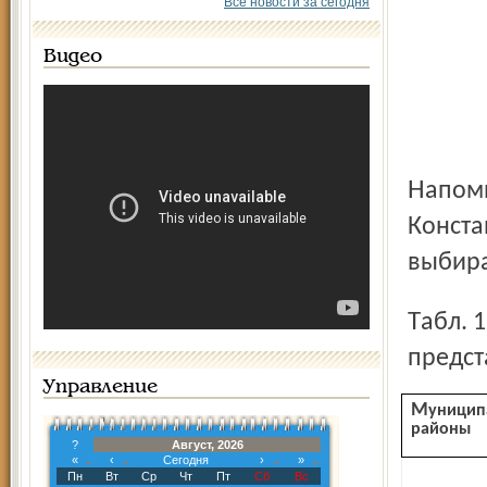
Все новости за сегодня
Видео
Напомним, четыре муниципальных района и
Конста
выбира
Табл. 1. Выборы муниципальных советов (собраний
предст
Управление
Муниципальные
районы
?
Август, 2026
«
‹
Сегодня
›
»
Пн
Вт
Ср
Чт
Пт
Сб
Вс