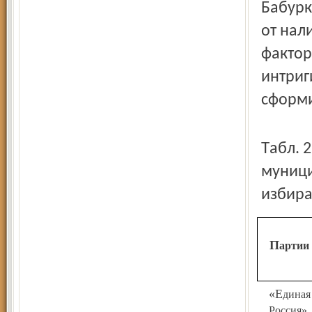
Бабурк
от нал
фактор
интриг
сформи
Табл. 2. Предварительные итоги выборов депутатов
муници
избира
Партии
«Единая
Россия»