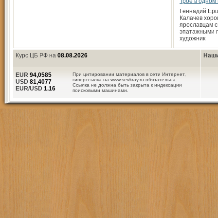
Трое в одном
Геннадий Ерш
Калачев хоро
ярославцам 
эпатажными п
художник
Курс ЦБ РФ на
08.08.2026
Наши
EUR
94,0585
При цитировании материалов в сети Интернет,
гиперссылка на www.sevkray.ru обязательна.
USD
81,4077
Ссылка не должна быть закрыта к индексации
EUR/USD
1.16
поисковыми машинами.