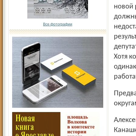
новой 
должны
Все фотографии
недост
резуль
депута
Хотя к
одинак
работа
Предварительные итоги выборов по одномандатным
округа
Алексей Морозов – 59, 93%; Игорь Блохин – 44,47%; Вадим
Канашк