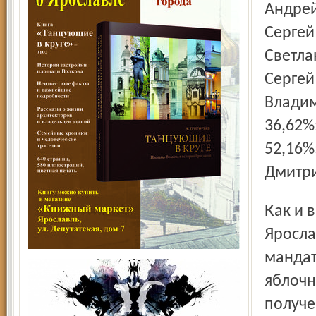
Андрей
Сергей
Светла
Сергей
Владим
36,62%
52,16%
Дмитри
Как и в районах области, на выборах в муниципалитет
Яросла
мандат
яблочн
получе