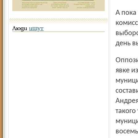
А пока и в областной, и в ярославской избирательных
комисс
Люди
ищут
выборо
день в
Оппозиция считает, что чёрный пиар привёл к низкой
явке и
муници
состав
Андрея
такого
муници
восемь