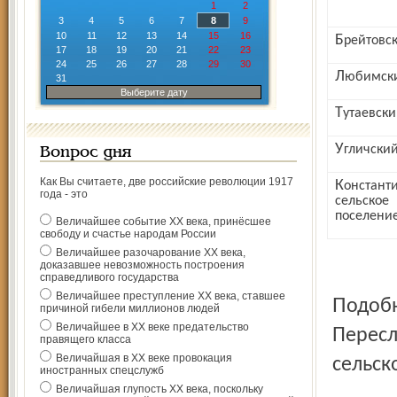
1
2
3
4
5
6
7
8
9
10
11
12
13
14
15
16
Брейтовс
17
18
19
20
21
22
23
24
25
26
27
28
29
30
Любимск
31
Выберите дату
Тутаевск
Угличски
Вопрос дня
Как Вы считаете, две российские революции 1917
Константиновское
года - это
сельское
поселени
Величайшее событие ХХ века, принёсшее
свободу и счастье народам России
Величайшее разочарование ХХ века,
доказавшее невозможность построения
справедливого государства
Величайшее преступление ХХ века, ставшее
Подобная расстановка сил наблюдалась на выборах глав
причиной гибели миллионов людей
Величайшее в ХХ веке предательство
Пересл
правящего класса
Величайшая в ХХ веке провокация
сельск
иностранных спецслужб
Величайшая глупость ХХ века, поскольку