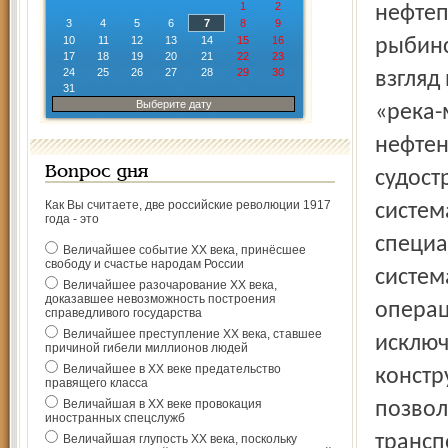
1
2
нефтеп
3
4
5
6
7
8
9
10
11
12
13
14
15
16
рыбинс
17
18
19
20
21
22
23
24
25
26
27
28
29
30
взгляд
31
Выберите дату
«река-
нефтен
Вопрос дня
судост
Как Вы считаете, две российские революции 1917
систем
года - это
специа
Величайшее событие ХХ века, принёсшее
свободу и счастье народам России
систем
Величайшее разочарование ХХ века,
доказавшее невозможность построения
операц
справедливого государства
Величайшее преступление ХХ века, ставшее
исключ
причиной гибели миллионов людей
Величайшее в ХХ веке предательство
констр
правящего класса
Величайшая в ХХ веке провокация
позвол
иностранных спецслужб
трансп
Величайшая глупость ХХ века, поскольку