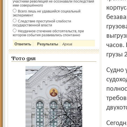
участники революций не осознавали последствий
ими совершённого
корпус
Всего лишь не удавшийся социальный
эксперимент
безава
Следствие преступной слабости
государственной власти
грузов
Неудачное стечение обстоятельств, при
выгруз
котором события развивались спонтанно
часов.
Архив
грузы 
Фото дня
Судно удовлетворяет габаритам Волго-Донского
судохо
полнос
требов
двухот
Сегодня на верфи братьев Нобелей идет строителдьство