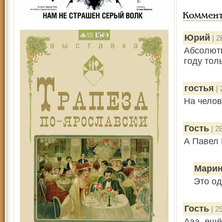
Коммен
Юрий
| 2
Абсолютн
году тол
гостья
| 
На челов
Гость
| 2
А Павел 
Марин
Это од
Гость
| 2
Ааа, ещё