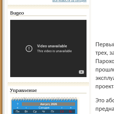
Все новости за сегодня
Видео
Первый – головной танкер “Александр Шемагин” - из
трех, 
Парохо
прошло
эксплу
проект
Управление
Это абсолютно новый класс танкеров река-море,
?
Август, 2026
«
‹
Сегодня
›
»
предна
Пн
Вт
Ср
Чт
Пт
Сб
Вс