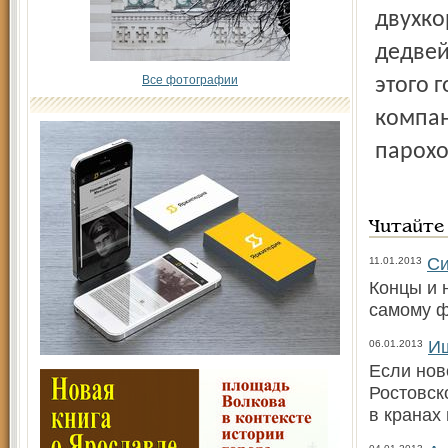
двухко
дедвей
Все фотографии
этого 
компан
парохо
Читайте
Си
11.01.2013
Концы и 
самому ф
Иш
06.01.2013
Если нов
Ростовск
в кранах