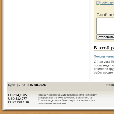
Сообще
В этой 
Пенсии немно
С 1 августа 
произведет к
размеров тру
работающим 
Курс ЦБ РФ на
07.08.2026
Наши
EUR
94,0585
При цитировании материалов в сети Интернет,
гиперссылка на www.sevkray.ru обязательна.
USD
81,4077
Ссылка не должна быть закрыта к индексации
EUR/USD
1.16
поисковыми машинами.