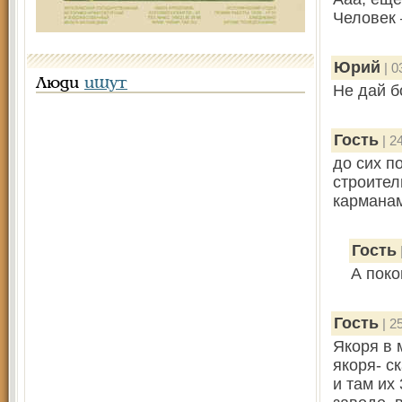
Человек 
Юрий
| 0
Люди
ищут
Не дай б
Гость
| 2
до сих п
строител
карман
Гость
А поко
Гость
| 2
Якоря в 
якоря- с
и там их