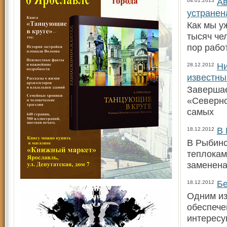
Ав
04.01.2013
устранен
Как мы у
тысяч че
пор рабо
Н
28.12.2012
известны
Завершае
«Северно
самых
В 
18.12.2012
В Рыбинс
теплокам
заменена
Бе
18.12.2012
Одним из
обеспече
интересу