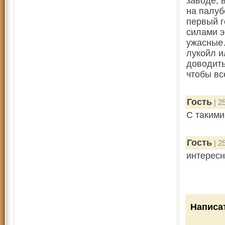
заводе, 
на палуб
первый г
силами э
ужасные…
лукойл и
доводить
чтобы вс
Гость
| 2
С такими
Гость
| 2
интересн
Написа