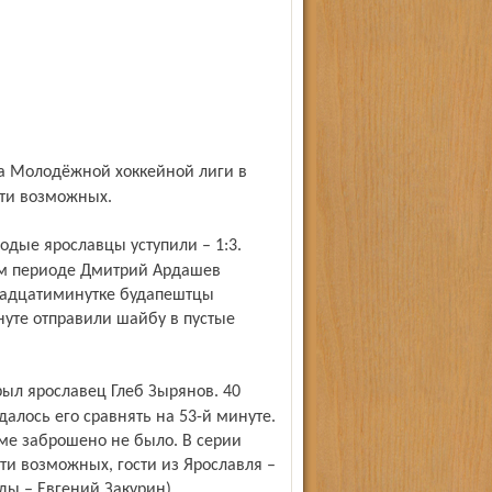
сти возможных.
ром периоде Дмитрий Ардашев
вадцатиминутке будапештцы
нуте отправили шайбу в пустые
далось его сравнять на 53-й минуте.
ме заброшено не было. В серии
ти возможных, гости из Ярославля –
ды – Евгений Закурин).