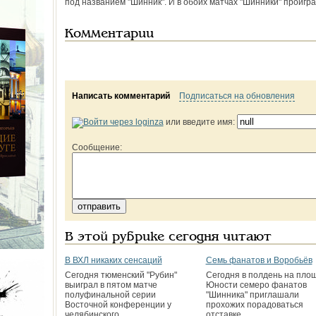
под названием "Шинник". И в обоих матчах "Шинники" проигра
Комментарии
Написать комментарий
Подписаться на обновления
или введите имя:
Сообщение:
В этой рубрике сегодня читают
В ВХЛ никаких сенсаций
Семь фанатов и Воробьёв
Сегодня тюменский "Рубин"
Сегодня в полдень на пло
выиграл в пятом матче
Юности семеро фанатов
полуфинальной серии
"Шинника" приглашали
Восточной конференции у
прохожих порадоваться
челябинского
отставке