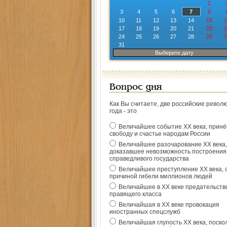
1
3
4
5
6
7
8
10
11
12
13
14
15
1
17
18
19
20
21
22
2
24
25
26
27
28
29
3
31
Выберите дату
Вопрос дня
Как Вы считаете, две российские револ
года - это
Величайшее событие ХХ века, прин
свободу и счастье народам России
Величайшее разочарование ХХ века,
доказавшее невозможность построения
справедливого государства
Величайшее преступление ХХ века, 
причиной гибели миллионов людей
Величайшее в ХХ веке предательств
правящего класса
Величайшая в ХХ веке провокация
иностранных спецслужб
Величайшая глупость ХХ века, поско