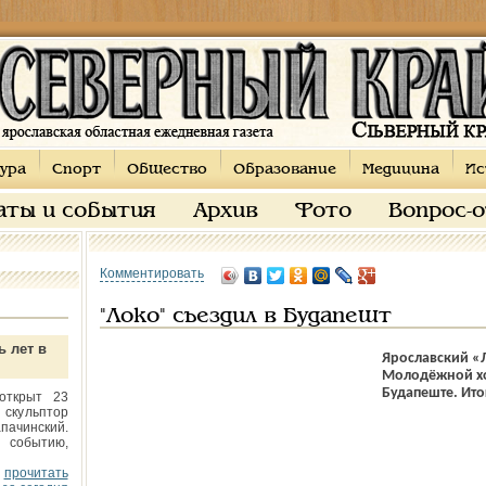
ура
Спорт
Общество
Образование
Медицина
Ис
аты и события
Архив
Фото
Вопрос-
Комментировать
"Локо" съездил в Будапешт
ь лет в
Ярославский «
Молодёжной хо
Будапеште. Ито
открыт 23
 скульптор
пачинский.
 событию,
прочитать