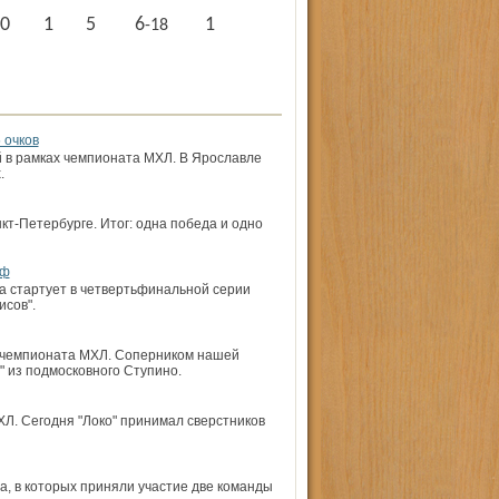
0
1
5
1
6-18
 очков
 в рамках чемпионата МХЛ. В Ярославле
.
кт-Петербурге. Итог: одна победа и одно
фф
а стартует в четвертьфинальной серии
исов".
о чемпионата МХЛ. Соперником нашей
 из подмосковного Ступино.
Л. Сегодня "Локо" принимал сверстников
ча, в которых приняли участие две команды