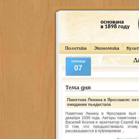
основана
в 1898 году
Политика
Экономика
Культ
Д
пятница
07
Тема дня
Памятник Ленина в Ярославле: пят
ожидании пьедестала
Памятник Ленину в Ярославле был 
декабря 1939 года. Авторы памятника -
Василий Козлов и архитектор Сергей Ка
О том, что предшествовало этому
рассказывается в публикуемом ...