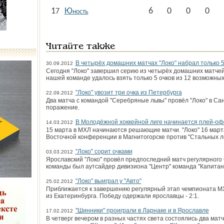
Ю
6
0
0
0
17
ность
Читайте также
В четырёх домашних матчах "Локо" набрал только 5
30.09.2012
Сегодня "Локо" завершил серию из четырёх домашних матчей
нашей команде удалось взять только 5 очков из 12 возможных
"Локо" увозит три очка из Петербурга
22.09.2012
Два матча с командой "Серебряные львы" провёл "Локо" в Сан
поражение.
В Молодёжной хоккейной лиге начинается плей-о
14.03.2012
15 марта в МХЛ начинаются решающие матчи. "Локо" 16 март
Восточной конференции в Магнитогорске против "Стальных л
"Локо" сорит очками
03.03.2012
Ярославский "Локо" провёл предпоследний матч регулярног
команды был аутсайдер дивизиона "Центр" команда "Капитан"
"Локо" выиграл у "Авто"
25.02.2012
Приближается к завершению регулярный этап чемпионата МХ
из Екатеринбурга. Победу одержали ярославцы - 2:1.
"Шинники" проиграли в Ларнаке и в Ярославле
17.02.2012
В четверг вечером в разных частях света состоялись два мат