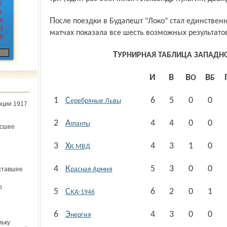
2
9
После поездки в Будапешт "Локо" стал единственной командой МХЛ, которая в шести
6
3
матчах показала все шесть возможных результато
0
ТУРНИРНАЯ ТАБЛИЦА ЗАПАД
И
В
ВО
ВБ
1
С
6
5
0
0
еребряные Львы
юции 1917
2
А
4
4
0
0
тланты
ёсшее
3
Х
4
3
1
0
К МВД
4
К
5
3
0
0
ставшее
расная Армия
о
5
С
6
2
0
1
КА-1946
6
Э
4
3
0
0
нергия
льку