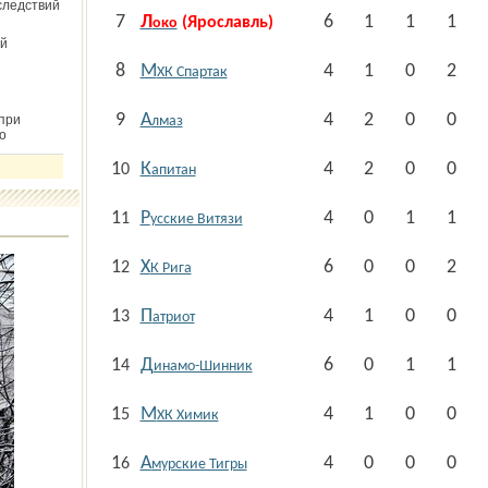
следствий
7
Л
6
1
1
1
(Ярославль)
око
й
8
М
4
1
0
2
ХК Спартак
9
А
4
2
0
0
при
лмаз
о
К
4
2
0
0
10
апитан
Р
4
0
1
1
11
усские Витязи
Х
6
0
0
2
12
К Рига
П
4
1
0
0
13
атриот
Д
6
0
1
1
14
инамо-Шинник
М
4
1
0
0
15
ХК Химик
А
4
0
0
0
16
мурские Тигры