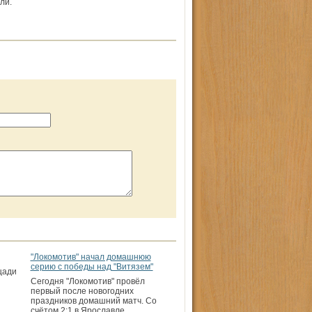
ли.
"Локомотив" начал домашнюю
серию с победы над "Витязем"
щади
Сегодня "Локомотив" провёл
первый после новогодних
праздников домашний матч. Со
счётом 2:1 в Ярославле