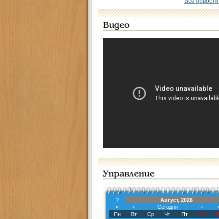
Все новости
Видео
Управление
?
Август, 2026
«
‹
Сегодня
›
Пн
Вт
Ср
Чт
Пт
Сб
В