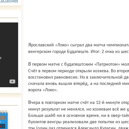
 за сегодня
Ярославский «Локо» сыграл два матча чемпионата Молодёжной хоккейной лиги в
венгерском городе Будапеште. Итог: 2 очка из ше
В первом матче с будапештским «Патриотом» молодые ярославцы уступили – 1:3.
Счёт в первом периоде открыли хозяева. Во вто
восстановил равновесие. Но в заключительной д
сначала вновь вышли вперёд, а на последней ми
ворота «Локо».
Вчера в повторном матче счёт на 12-й минуте открыл ярославец Глеб Зырянов. 40
минут результат не менялся, но хозяевам всё же у
Больше шайб ни в основное время, ни в овер-тай
буллитов венгры реализовали две попытки из шес
»
с
три (один раз отличился Александр Кулагин, дваж