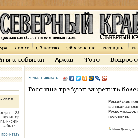
ура
Спорт
Общество
Образование
Медицина
Ис
аты и события
Архив
Фото
Вопрос-
Комментировать
Россияне требуют запретить боле
ь лет в
Российские пол
в список запре
Роскомнадзор 
открыт 23
половины.
 скульптор
пачинский.
 событию,
Иван Демидов
прочитать