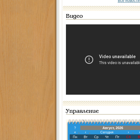
Все новости
Видео
Управление
?
Август, 2026
«
‹
Сегодня
›
Пн
Вт
Ср
Чт
Пт
Сб
В