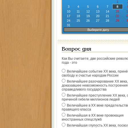
1
3
4
5
6
7
8
10
11
12
13
14
15
1
17
18
19
20
21
22
2
24
25
26
27
28
29
3
31
Выберите дату
Вопрос дня
Как Вы считаете, две российские револ
года - это
Величайшее событие ХХ века, прин
свободу и счастье народам России
Величайшее разочарование ХХ века,
доказавшее невозможность построения
справедливого государства
Величайшее преступление ХХ века, 
причиной гибели миллионов людей
Величайшее в ХХ веке предательств
правящего класса
Величайшая в ХХ веке провокация
иностранных спецслужб
Величайшая глупость ХХ века, поско