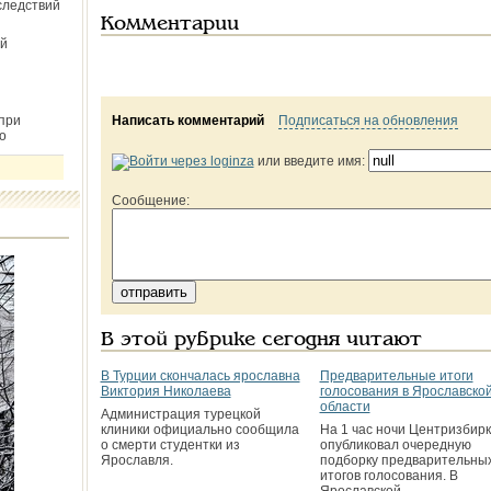
следствий
Комментарии
й
при
Написать комментарий
Подписаться на обновления
о
или введите имя:
Сообщение:
В этой рубрике сегодня читают
В Турции скончалась ярославна
Предварительные итоги
Виктория Николаева
голосования в Ярославско
области
Администрация турецкой
клиники официально сообщила
На 1 час ночи Центризбир
о смерти студентки из
опубликовал очередную
Ярославля.
подборку предварительны
итогов голосования. В