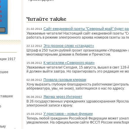
2
9
6
3
Читайте также
0
Сайт ежедневной газеты "Северный край" будет ра
21.02.2013
Уважаемые читатели! Настоящий сайт ежедневной газеты "С
работать в режиме электронного архива номеров газеты за п
Это грозное слово «стандарт»
22.12.2012
Штраф в 250 тысяч рублей грозит организациям «Управдом»
многоквартирными домами в Любиме и Пречистом.
юции 1917
К читателям «Северного края»
15.08.2012
Уважаемые читатели! Сегодня, 15 августа, вышел в свет 128-й
й должен выйти завтра. Но гарантировать это редакция не мо
ёсшее
Похвала газовым клеркам
02.08.2012
Хочу выразить глубокую благодарность работникам Централь
аббревиатура, увы, не знаю), заботящихся о нас по адресу:
ставшее
Явочка через Интернет
06.06.2012
В 26 государственных учреждениях здравоохранения Яросла
электронной записи к врачу.
о
У приставов – новые функции
15.03.2012
Теперь любой гражданин Российской Федерации может узнать 
уведомления. На официальном сайте ФССП России www.fsspr
льку