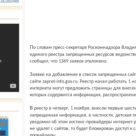
 за сегодня
По словам пресс-секретаря Роскомнадзора Владимира Пикова, после начала работы
единого реестра запрещенных ресурсов ведомство
сообщил, что 1369 заявок отклонено.
Заявки на добавление в список запрещенных сайтов Роскомнадзор принимает на
сайте zapret-info.gov.ru. Реестр начал работать 1
интернета могут предложить страницы для внесен
которых содержится информация, распространени
В реестр в четверг, 1 ноября, внесли первые шесть сайтов,на которых содержится
запрещенная информация, в частности, детская 
уведомил об этом хостинг-провайдеры интернет-
не удалят с сайтов, то будет блокирован доступ к 
»
с
провайдеры.