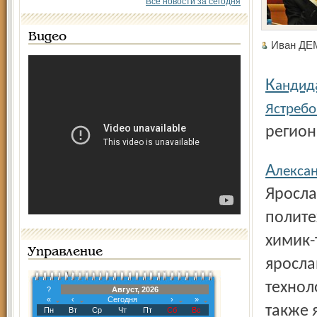
Все новости за сегодня
Видео
Иван Д
К
андид
Ястреб
регион
А
лекса
Яросла
полите
химик-
Управление
яросла
технол
?
Август, 2026
«
‹
Сегодня
›
»
также 
Пн
Вт
Ср
Чт
Пт
Сб
Вс