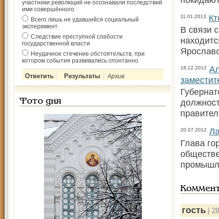
участники революций не осознавали последствий
ими совершённого
Кт
11.01.2013
Всего лишь не удавшийся социальный
эксперимент
В связи 
Следствие преступной слабости
находитс
государственной власти
Ярославс
Неудачное стечение обстоятельств, при
котором события развивались спонтанно
Ал
18.12.2012
Архив
заместит
Губернат
Фото дня
должност
правител
Ла
20.07.2012
Глава го
обществе
промышле
Коммен
гость
| 28