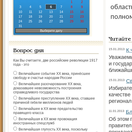
1
2
област
3
4
5
6
7
8
9
10
11
12
13
14
15
16
полно
17
18
19
20
21
22
23
24
25
26
27
28
29
30
31
Выберите дату
Читайте
К 
15.01.2013
Вопрос дня
Уважаемы
Как Вы считаете, две российские революции 1917
и госуда
года - это
ближайш
Величайшее событие ХХ века, принёсшее
свободу и счастье народам России
Св
15.01.2013
Величайшее разочарование ХХ века,
Избирате
доказавшее невозможность построения
справедливого государства
качестве
Величайшее преступление ХХ века, ставшее
регионал
причиной гибели миллионов людей
Величайшее в ХХ веке предательство
Бл
11.01.2013
правящего класса
Об этом 
Величайшая в ХХ веке провокация
иностранных спецслужб
правител
Величайшая глупость ХХ века, поскольку
покидают