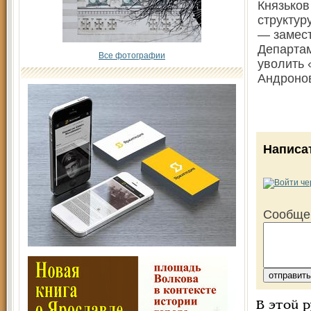
Князьков
структур
— замест
Департам
Все фотографии
уволить 
Андронов
Написа
Сообще
В этой 