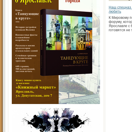
Наш спецназ 
любить
К Мировому п
форуму, кото
Ярославле с 6
готовятся не 