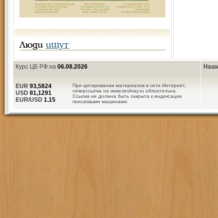
Люди
ищут
Курс ЦБ РФ на
06.08.2026
Наши
EUR
93,5824
При цитировании материалов в сети Интернет,
гиперссылка на www.sevkray.ru обязательна.
USD
81,1291
Ссылка не должна быть закрыта к индексации
EUR/USD
1.15
поисковыми машинами.